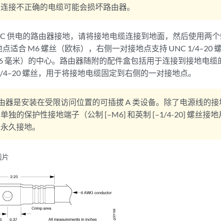
片连接不正确的电缆可能会损坏路由器。
和 DC 供电的路由器接地，请将接地电缆连接到地面，然后使用两
适合 M6 螺丝（欧标），右侧一对接地点支持 UNC 1/4–2
（15.86 毫米）的中心。路由器随附的配件盒包括用于连接到接地
 1/4–20 螺丝，用于将接地电缆固定到右侧的一对接地点。
由器是安装在受限访问位置的可插拔 A 类设备。除了电源线的
独的保护性接地端子（公制 [–M6] 和英制 [–1/4-20] 螺丝
须永久接地。
线片