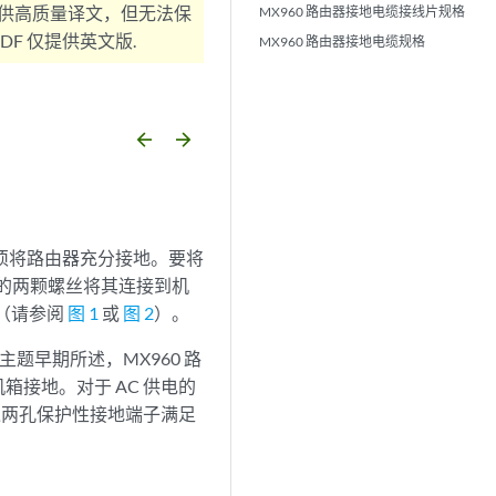
供高质量译文，但无法保
MX960 路由器接地电缆接线片规格
F 仅提供英文版.
MX960 路由器接地电缆规格
arrow_backward
arrow_forward
必须将路由器充分接地。要将
附的两颗螺丝将其连接到机
（请参阅
图 1
或
图 2
）。
题早期所述，MX960 路
接地。对于 AC 供电的
过两孔保护性接地端子满足