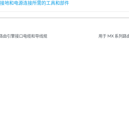
由器接地和电源连接所需的工具和部件
的路由引擎接口电缆和导线规
用于 MX 系列路