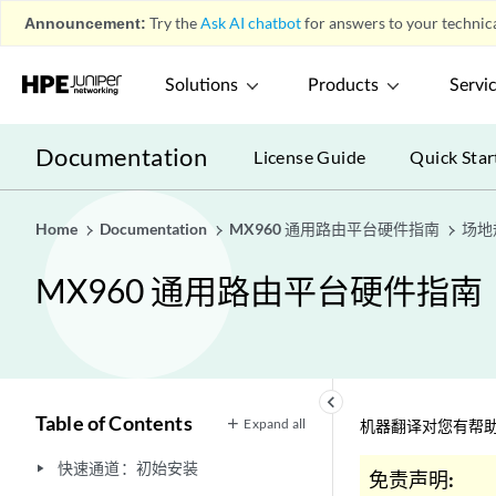
Announcement:
Try the
Ask AI chatbot
for answers to your technica
Solutions
Products
Servi
Documentation
License Guide
Quick Star
Home
Documentation
MX960 通用路由平台硬件指南
场地
MX960 通用路由平台硬件指南
keyboard_arrow_left
Table of Contents
Expand all
机器翻译对您有帮助
快速通道：初始安装
play_arrow
免责声明: