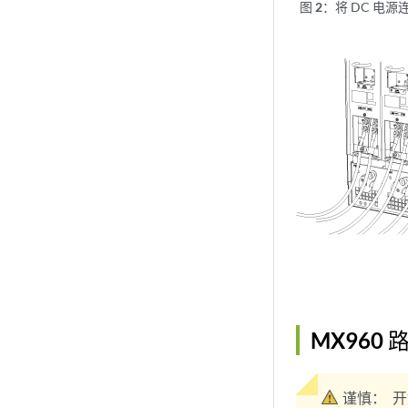
图 2：
将 DC 电
MX960
谨慎：
开