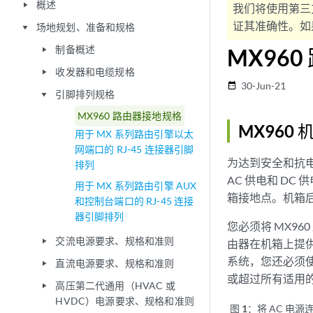
概述
play_arrow
我们将使用第三
证其准确性。如果
场地规划、准备和规格
play_arrow
制备概述
MX96
play_arrow
收发器和电缆规格
play_arrow
30-Jun-21
date_range
引脚排列规格
play_arrow
MX960 路由器接地规格
MX960
用于 MX 系列路由引擎以太
网端口的 RJ-45 连接器引脚
为达到安全和抗电
排列
AC 供电和 D
用于 MX 系列路由引擎 AUX
箱接地点。机箱
和控制台端口的 RJ-45 连接
器引脚排列
您必须将 MX9
交流电源要求、规格和准则
play_arrow
由器在机箱上提供
系统，您还必须使
直流电源要求、规格和准则
play_arrow
或超过所有适用的
高压第二代通用（HVAC 或
play_arrow
HVDC）电源要求、规格和准则
图 1：
将 AC 电