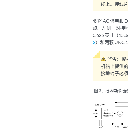
缆上。接线
要将 AC 供电
点。左侧一对接地点
0.625 英寸
3
）和两颗 UNC
警告：
路
机箱上提供的单
接地端子必
图 3：
接地电缆接