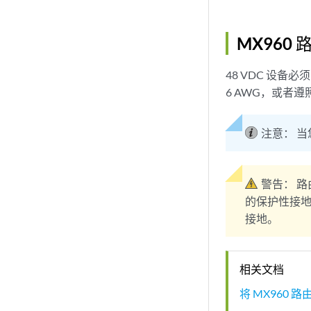
MX960
48 VDC 设备必
6 AWG，或者
注意：
当
警告：
路
的保护性接地端
接地。
相关文档
将 MX960 