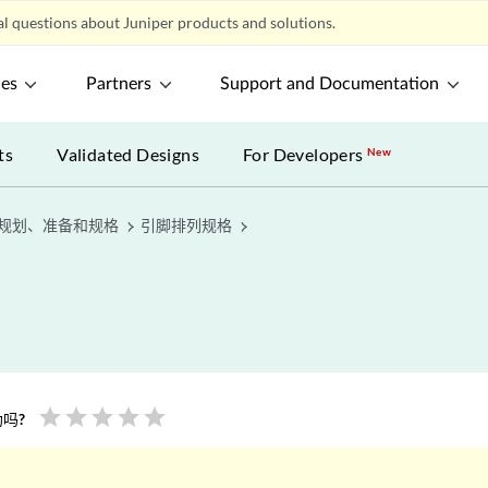
l questions about Juniper products and solutions.
ces
Partners
Support and Documentation
ts
Validated Designs
For Developers
New
规划、准备和规格
引脚排列规格
star
star
star
star
star
吗?