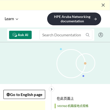
close
HPE Aruba Networking
Learn
arrow_forward
documentation
Ask AI
keyboard_arrow_right
Go to English page
在此页面上
MX960 机箱接地点规格