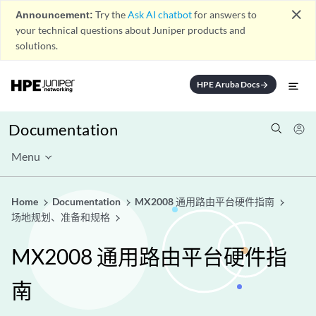
close
Announcement:
Try the
Ask AI chatbot
for answers to
your technical questions about Juniper products and
solutions.
HPE Aruba Docs
arrow_forward
Documentation
Menu
Home
Documentation
MX2008 通用路由平台硬件指南
场地规划、准备和规格
MX2008 通用路由平台硬件指
南