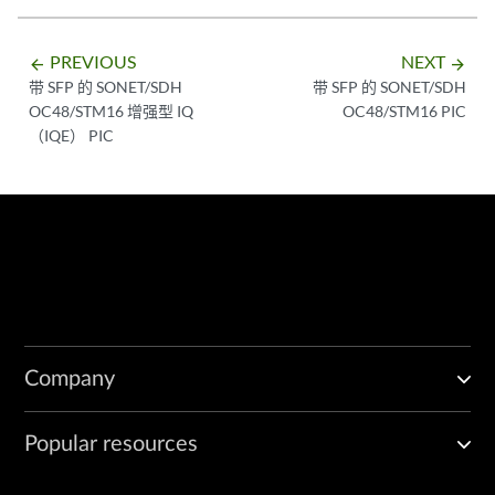
PREVIOUS
NEXT
arrow_backward
arrow_forward
带 SFP 的 SONET/SDH
带 SFP 的 SONET/SDH
OC48/STM16 增强型 IQ
OC48/STM16 PIC
（IQE） PIC
Company
Popular resources