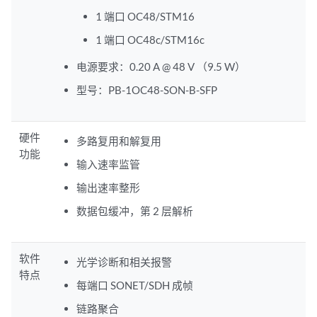
1 端口 OC48/STM16
1 端口 OC48c/STM16c
电源要求：0.20 A @ 48 V （9.5 W）
型号：PB-1OC48-SON-B-SFP
硬件
多路复用和解复用
功能
输入速率监管
输出速率整形
数据包缓冲，第 2 层解析
软件
光学诊断和相关报警
特点
每端口 SONET/SDH 成帧
链路聚合