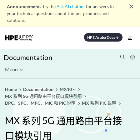
close
Announcement:
Try the
Ask AI chatbot
for answers to
your technical questions about Juniper products and
solutions.
HPE Aruba Docs
arrow_forward
Documentation
Menu
Home
Documentation
MX10
MX 系列 5G 通用路由平台接口模块引用
DPC、SPC、MPC、MIC 和 PIC 说明
MX 系列 PIC 说明
MX 系列 5G 通用路由平台接
口模块引用