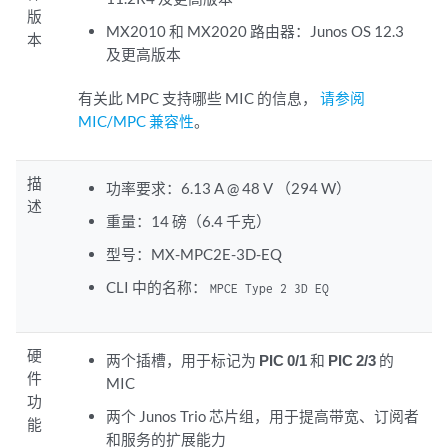
版
MX2010 和 MX2020 路由器：Junos OS 12.3
本
及更高版本
有关此 MPC 支持哪些 MIC 的信息，
请参阅
MIC/MPC 兼容性
。
描
功率要求：6.13 A @ 48 V （294 W）
述
重量：14 磅（6.4 千克）
型号：MX-MPC2E-3D-EQ
CLI 中的名称：
MPCE Type 2 3D EQ
硬
两个插槽，用于标记为
PIC 0/1
和
PIC 2/3
的
件
MIC
功
两个 Junos Trio 芯片组，用于提高带宽、订阅者
能
和服务的扩展能力