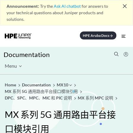
close
Announcement:
Try the
Ask AI chatbot
for answers to
your technical questions about Juniper products and
solutions.
HPE Aruba Docs
arrow_forward
Documentation
Menu
Home
Documentation
MX10
MX 系列 5G 通用路由平台接口模块引用
DPC、SPC、MPC、MIC 和 PIC 说明
MX 系列 MPC 说明
MX 系列 5G 通用路由平台接
口模块引用