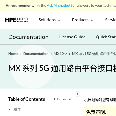
Announcement:
Try the
Ask AI chatbot
for answers to your technica
Solutions
Products
Servi
Documentation
License Guide
Quick Star
Home
Documentation
MX10
MX 系列 5G 通用路由平
MX 系列 5G 通用路由平台接
keyboard_arrow_left
Table of Contents
Expand all
机器翻译对您有帮助
概述
play_arrow
免责声明: