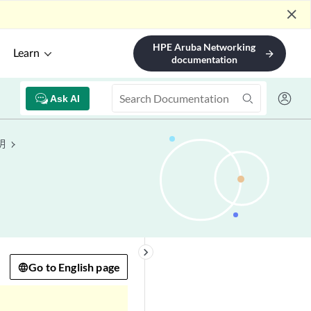
close
HPE Aruba Networking
Learn
arrow_forward
documentation
Ask AI
明
keyboard_arrow_right
Go to English page