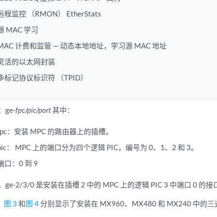
远程监控 （RMON） EtherStats
源 MAC 学习
MAC 计费和监管 — 动态本地地址，学习源 MAC 地址
灵活的以太网封装
多标记协议标识符 （TPID）
ge-
fpc/pic/port
其中：
fpc：安装 MPC 的路由器上的插槽。
pic： MPC 上的端口分为四个逻辑 PIC，编号为 0、1、2 和 3。
端口：0 到 9
ge-2/3/0 是安装在插槽 2 中的 MPC 上的逻辑 PIC 3 中端口 0 的
、
图 3
和
图 4
分别显示了安装在 MX960、MX480 和 MX240 中的