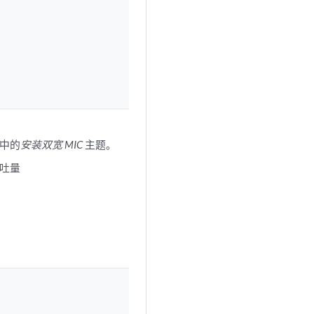
中的
安装双宽 MIC
主题。
吞吐量