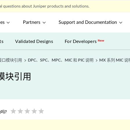
l questions about Juniper products and solutions.
ces
Partners
Support and Documentation
ts
Validated Designs
For Developers
New
台接口模块引用
DPC、SPC、MPC、MIC 和 PIC 说明
MX 系列 MIC 说
口模块引用
star
star
star
star
star
吗?