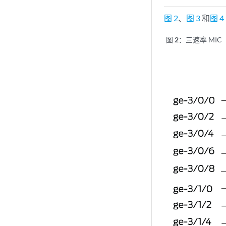
图 2
、
图 3
和
图 4
图 2：
三速率 MIC 