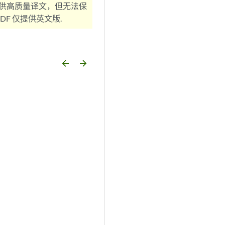
供高质量译文，但无法保
F 仅提供英文版.
arrow_backward
arrow_forward