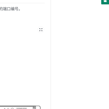
C 的端口编号。
zoom_out_map