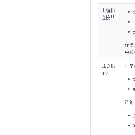
电缆和
连接器
谨慎
电缆
LED 指
正常
示灯
链路