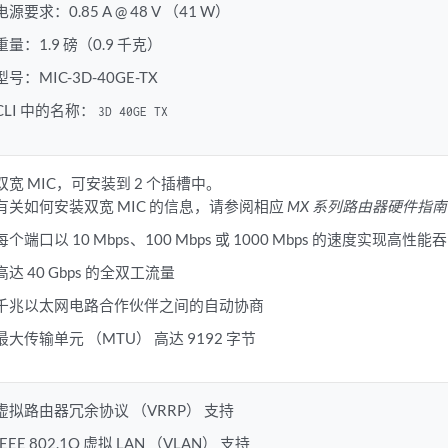
电源要求：0.85 A @ 48 V （41 W）
重量：1.9 磅（0.9 千克）
型号：MIC-3D-40GE-TX
CLI 中的名称：
3D 40GE TX
双宽 MIC，可安装到 2 个插槽中。
有关如何安装双宽 MIC 的信息，请参阅相应
MX 系列路由器硬件指南
每个端口以 10 Mbps、100 Mbps 或 1000 Mbps 的速度实现高性能
高达 40 Gbps 的全双工流量
千兆以太网电路合作伙伴之间的自动协商
最大传输单元 （MTU） 高达 9192 字节
虚拟路由器冗余协议 （VRRP） 支持
IEEE 802.1Q 虚拟 LAN （VLAN） 支持