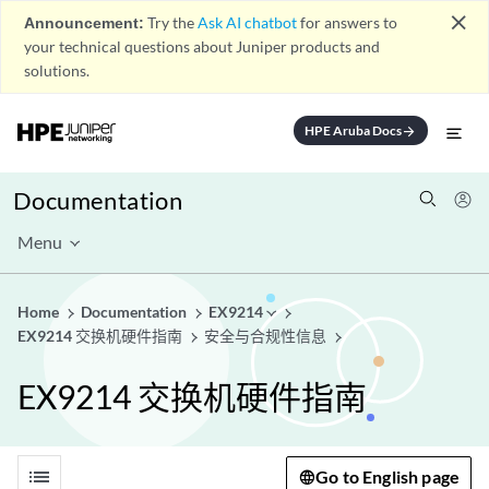
close
Announcement:
Try the
Ask AI chatbot
for answers to
your technical questions about Juniper products and
solutions.
HPE Aruba Docs
arrow_forward
Documentation
Menu
Home
Documentation
EX9214
EX9214 交换机硬件指南
安全与合规性信息
EX9214 交换机硬件指南
list
Go to English page