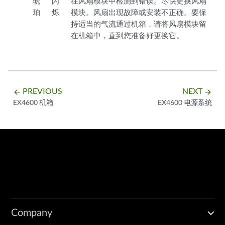
琥
闪
在风扇模块中检测到错误。尽快更换风扇
珀
烁
模块。风扇出现故障或安装不正确。要保
持适当的气流通过机箱，请将风扇模块留
在机箱中，直到您准备好更换它。
PREVIOUS
NEXT
arrow_backward
arrow_forward
EX4600 机箱
EX4600 电源系统
Company