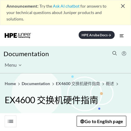
close
Announcement:
Try the
Ask AI chatbot
for answers to
your technical questions about Juniper products and
solutions.
HPE Aruba Docs
arrow_forward
Documentation
Menu
Home
Documentation
EX4600 交换机硬件指南
概述
EX4600 交换机硬件指南
list
Go to English page