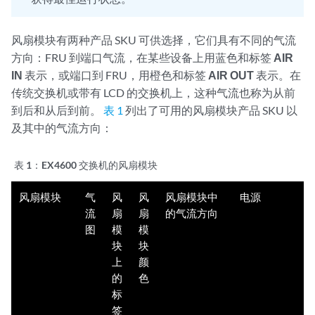
风扇模块有两种产品 SKU 可供选择，它们具有不同的气流
方向：FRU 到端口气流，在某些设备上用蓝色和标签
AIR
IN
表示，或端口到 FRU，用橙色和标签
AIR OUT
表示。在
传统交换机或带有 LCD 的交换机上，这种气流也称为从前
到后和从后到前。
表 1
列出了可用的风扇模块产品 SKU 以
及其中的气流方向：
表 1：
EX4600 交换机的风扇模块
风扇模块
气
风
风
风扇模块中
电源
流
扇
扇
的气流方向
图
模
模
块
块
上
颜
的
色
标
签