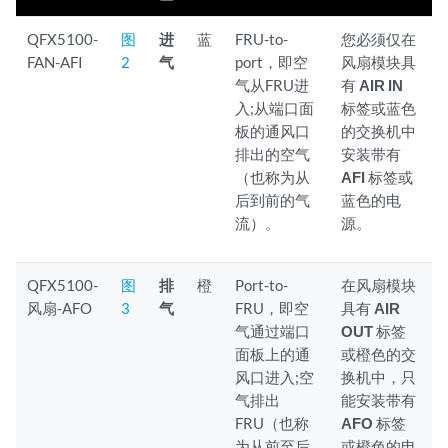
QFX5100-
图
进
蓝
FRU-to-
您必须仅在
FAN-AFI
2
气
port，即空
风扇模块具
气从FRU进
有
AIR IN
入;从端口面
标签或蓝色
板的通风口
的交换机中
排出的空气
安装带有
（也称为从
AFI
标签或
后到前的气
蓝色的电
流）。
源。
QFX5100-
图
排
橙
Port-to-
在风扇模块
风扇-AFO
3
气
FRU，即空
具有
AIR
气通过端口
OUT
标签
面板上的通
或橙色的交
风口进入;空
换机中，只
气排出
能安装带有
FRU（也称
AFO
标签
为从前至后
或橙色的电