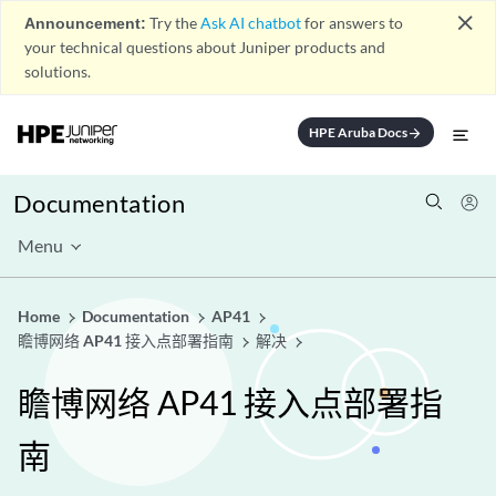
close
Announcement:
Try the
Ask AI chatbot
for answers to
your technical questions about Juniper products and
solutions.
HPE Aruba Docs
arrow_forward
Documentation
Menu
Home
Documentation
AP41
瞻博网络 AP41 接入点部署指南
解决
瞻博网络 AP41 接入点部署指
南