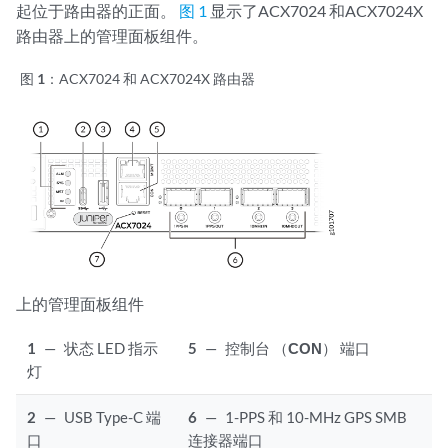
起位于路由器的正面。
图 1
显示了ACX7024
和ACX7024X
路由器上的管理面板组件。
图 1：
ACX7024
和 ACX7024X
路由器
上的管理面板组件
1
—
状态 LED 指示
5
—
控制台 （
CON
） 端口
灯
2
—
USB Type-C 端
6
—
1-PPS 和 10-MHz GPS SMB
口
连接器端口