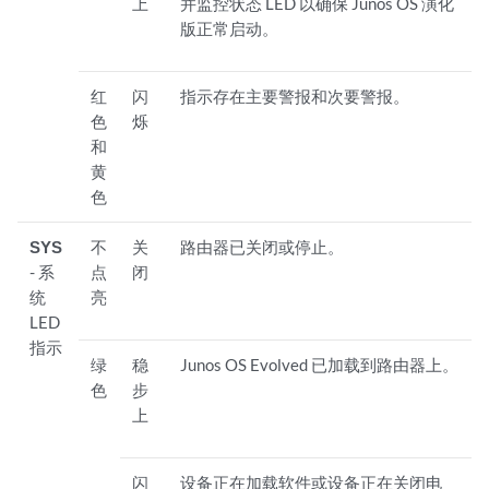
上
并监控状态 LED 以确保 Junos OS 演化
版正常启动。
红
闪
指示存在主要警报和次要警报。
色
烁
和
黄
色
SYS
不
关
路由器已关闭或停止。
- 系
点
闭
统
亮
LED
指示
绿
稳
Junos OS Evolved 已加载到路由器上。
色
步
上
闪
设备正在加载软件或设备正在关闭电