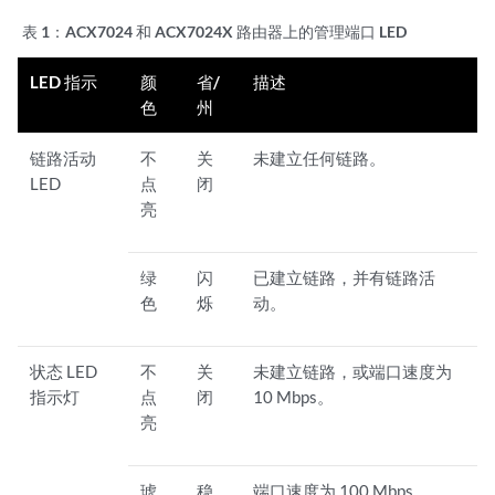
表 1：
ACX7024
和 ACX7024X
路由器上的管理端口 LED
LED 指示
颜
省/
描述
色
州
链路活动
不
关
未建立任何链路。
LED
点
闭
亮
绿
闪
已建立链路，并有链路活
色
烁
动。
状态 LED
不
关
未建立链路，或端口速度为
指示灯
点
闭
10 Mbps。
亮
琥
稳
端口速度为 100 Mbps。