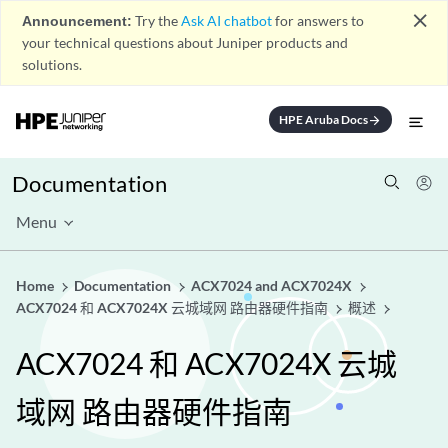
close
Announcement:
Try the
Ask AI chatbot
for answers to
your technical questions about Juniper products and
solutions.
HPE Aruba Docs
arrow_forward
Documentation
Menu
Home
Documentation
ACX7024 and ACX7024X
ACX7024 和 ACX7024X 云城域网 路由器硬件指南
概述
ACX7024 和 ACX7024X 云城
域网 路由器硬件指南