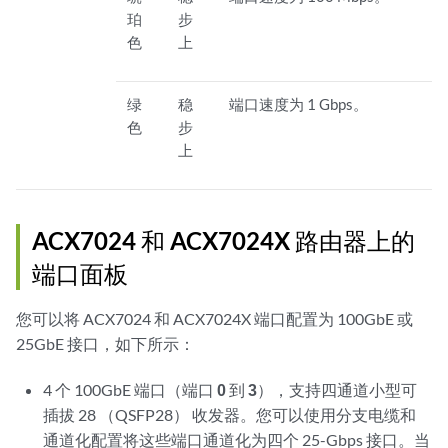
珀
步
色
上
绿
稳
端口速度为 1 Gbps。
色
步
上
ACX7024
和 ACX7024X
路由器上的
端口面板
您可以将 ACX7024
和 ACX7024X
端口配置为 100GbE 或
25GbE 接口，如下所示：
4 个 100GbE 端口（端口
0
到
3
），支持四通道小型可
插拔 28 （QSFP28） 收发器。您可以使用分支电缆和
通道化配置将这些端口通道化为四个 25-Gbps 接口。当