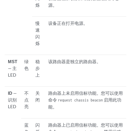
烁
源。
慢
设备正在打开电源。
速
闪
烁
MST
绿
稳
该路由器是独立的路由器。
— 主
色
步
LED
上
ID
—
不
关
路由器上未启用信标功能。您可以使用
识别
点
闭
命令
启用此功
request chassis beacon
LED
亮
能。
蓝
闪
路由器上已启用信标功能。您可以使用