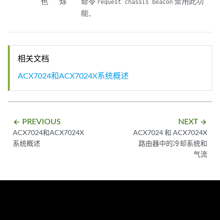
色
烁
命令
禁用此功
request chassis beacon
能。
相关文档
ACX7024和ACX7024X系统概述
PREVIOUS
NEXT
arrow_backward
arrow_forward
ACX7024和ACX7024X
ACX7024 和 ACX7024X
系统概述
路由器中的冷却系统和
气流