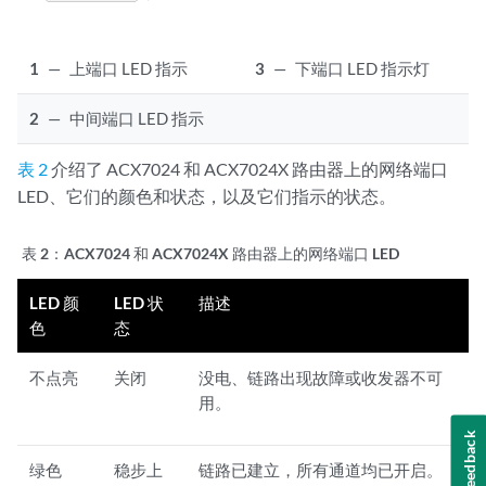
1
—
上端口 LED 指示
3
—
下端口 LED 指示灯
2
—
中间端口 LED 指示
表 2
介绍了 ACX7024 和
ACX7024X
路由器上的网络端口
LED、它们的颜色和状态，以及它们指示的状态。
表 2：
ACX7024
和 ACX7024X
路由器上的网络端口 LED
LED 颜
LED 状
描述
色
态
不点亮
关闭
没电、链路出现故障或收发器不可
用。
Feedback
绿色
稳步上
链路已建立，所有通道均已开启。