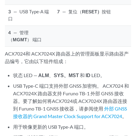
3
—
USB Type-A 端
7
—
复位（
RESET）
按钮
口
4
—
管理
（
MGMT
） 端口
ACX7024和
ACX7024X
路由器上的管理面板显示路由器产
品编号，它由以下组件组成：
状态 LED —
ALM
、
SYS、
MST
和
ID
LED。
USB Type-C 端口支持外部 GNSS 加密狗。
ACX7024
和
ACX7024X
路由器支持 Furuno TB-1 外部 GNSS 接收
器。要了解如何将ACX7024或
ACX7024X
路由器连接
到 Furuno TB-1 GNSS 接收器，请参阅使用
外部 GNSS
接收器的 Grand Master Clock Support for ACX7024
。
用于映像更新的 USB Type-A 端口。