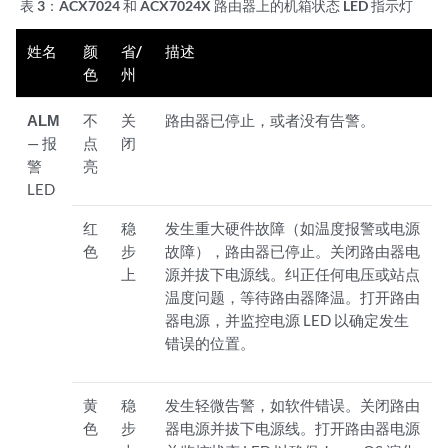
表 3：
ACX7024
和 ACX7024X
路由器上的机箱状态 LED 指示灯
姓名
颜
省/
描述
色
州
ALM
不
关
路由器已停止，或者没有告警。
— 报
点
闭
警
亮
LED
红
稳
发生重大硬件故障（如温度报警或电源
色
步
故障），路由器已停止。关闭路由器电
上
源并拔下电源线。纠正任何电压或站点
温度问题，等待路由器降温。打开路由
器电源，并监控电源 LED 以确定发生
错误的位置。
黄
稳
发生轻微告警，如软件错误。关闭路由
色
步
器电源并拔下电源线。打开路由器电源