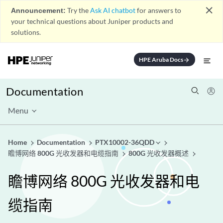
close
Announcement:
Try the
Ask AI chatbot
for answers to
your technical questions about Juniper products and
solutions.
HPE Aruba Docs
arrow_forward
Documentation
Menu
Home
Documentation
PTX10002-36QDD
瞻博网络 800G 光收发器和电缆指南
800G 光收发器概述
瞻博网络 800G 光收发器和电
缆指南