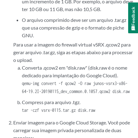
um incremento de 1 GB. Por exemplo, o arquivo deve
ter 10 GB ou 11 GB, mas não 10,5 GB.
Feedback
O arquivo comprimido deve ser um arquivo .tar.gz
que usa compressão de gzip e o formato de piche
GNU.
Para usar a imagem do firewall virtual vSRX .qcow2 para
gerar arquivo .tar.gz, siga as etapas abaixo para processar
o upload.
Converta .qcow2 em "disk.raw" (disk.raw é o nome
dedicado para implantação do Google Cloud).
qemu-img convert -f qcow2 -O raw junos-vsrx3-x86-
64-19.2I-20190115_dev_common.0.1057.qcow2 disk.raw
Compress para arquivo .tgz.
tar -czf vsrx-0115.tar.gz disk.raw
Enviar imagem para o Google Cloud Storage. Você pode
carregar sua imagem privada personalizada de duas
maneiras: