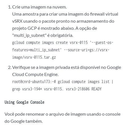
Crie uma imagem na nuvem.
Uma amostra para criar uma imagem do firewall virtual
vSRX usando o pacote pronto no armazenamento do
projeto GCP é mostrado abaixo. A opção de
"multi_ip_subnet" é obrigatória.
gcloud compute images create vsrx-0115 '--guest-os-
features=multi_ip_subnet' --source-uri=gs://vsrx-
image/vsrx-0115.tar.gz
Verifique se a imagem privada está disponível no Google
Cloud Compute Engine.
root@cnrd-ubuntu173:~# gcloud compute images list |
grep vsrx3-194* vsrx-0115. vsrx3-218606 READY
Using Google Console
Você pode renomear o arquivo de imagem usando o console
do Google também.