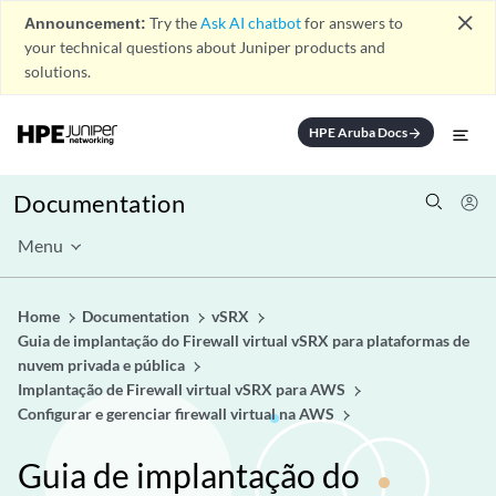
close
Announcement:
Try the
Ask AI chatbot
for answers to
your technical questions about Juniper products and
solutions.
HPE Aruba Docs
arrow_forward
Documentation
Menu
Home
Documentation
vSRX
Guia de implantação do Firewall virtual vSRX para plataformas de
nuvem privada e pública
Implantação de Firewall virtual vSRX para AWS
Configurar e gerenciar firewall virtual na AWS
Guia de implantação do