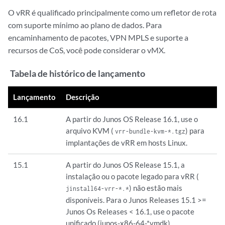
O vRR é qualificado principalmente como um refletor de rota
com suporte mínimo ao plano de dados. Para
encaminhamento de pacotes, VPN MPLS e suporte a
recursos de CoS, você pode considerar o vMX.
Tabela de histórico de lançamento
Lançamento
Descrição
16.1
A partir do Junos OS Release 16.1, use o
arquivo KVM (
) para
vrr-bundle-kvm-*.tgz
implantações de vRR em hosts Linux.
15.1
A partir do Junos OS Release 15.1, a
instalação ou o pacote legado para vRR (
) não estão mais
jinstall64-vrr-*.*
disponíveis. Para o Junos Releases 15.1 >=
Junos Os Releases < 16.1, use o pacote
unificado (junos-x86-64-*.vmdk).