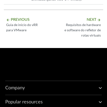
PREVIOUS
NEXT
arrow_backward
arrow_forward
Guia de início do vRR
Requisitos de hardware
para VMware
e software do refletor de
rotas virtuais
Company
Popular resources