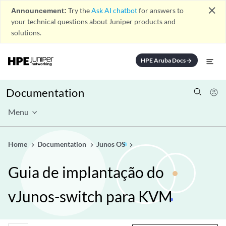
close
Announcement:
Try the
Ask AI chatbot
for answers to
your technical questions about Juniper products and
solutions.
HPE Aruba Docs
arrow_forward
Documentation
Menu
Home
Documentation
Junos OS
Guia de implantação do
vJunos-switch para KVM