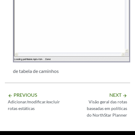
de tabela de caminhos
PREVIOUS
NEXT
arrow_backward
arrow_forward
Adicionar/modificar/excluir
Visão geral das rotas
rotas estáticas
baseadas em políticas
do NorthStar Planner