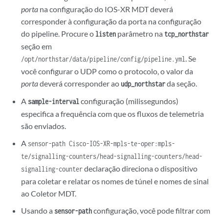
porta
na configuração do IOS-XR MDT deverá
  destination-id Northstar

corresponder à configuração da porta na configuração
do pipeline. Procure o
parâmetro na
listen
tcp_northstar
 !

seção em
. Se
/opt/northstar/data/pipeline/config/pipeline.yml
!

você configurar o UDP como o protocolo, o valor da
porta
deverá corresponder ao
da seção.
udp_northstar
A
configuração (milissegundos)
sample-interval
especifica a frequência com que os fluxos de telemetria
são enviados.
A
sensor-path Cisco-IOS-XR-mpls-te-oper:mpls-
te/signalling-counters/head-signalling-counters/head-
declaração direciona o dispositivo
signalling-counter
para coletar e relatar os nomes de túnel e nomes de sinal
ao Coletor MDT.
Usando a
configuração, você pode filtrar com
sensor-path