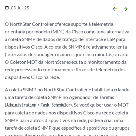
05-Jul-25
date_range
arrow_backward
arrow_forward
O NorthStar Controller oferece suporte à telemetria
orientada por modelo (MDT) da Cisco como uma alternativa
à coleta SNMP de dados de tráfego de interface e LSP para
dispositivos Cisco. A coleta de SNMP é relativamente lenta
(intervalos de sondagem maiores que cinco minutos) e cara.
O Coletor MDT da NorthStar executa o monitoramento da
rede processando continuamente fluxos de telemetria dos
dispositivos Cisco na rede.
A coleta SNMP no NorthStar Controller é habilitada criando
uma tarefa de coleta SNMP no Agendador de Tarefas
(
>
). Se você quiser usar o MDT
Administration
Task Scheduler
para coleta de dados nos dispositivos Cisco na rede e coleta
SNMP para outros dispositivos na rede, poderá criar uma
tarefa de coleta SNMP que especifica dispositivos ou grupos
de dispositivos selecionados para inclusão e desmarca