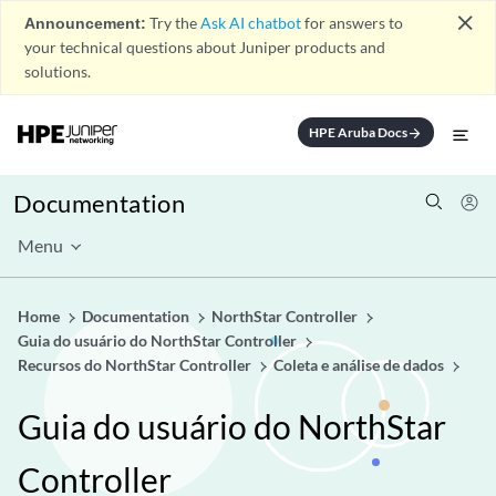
close
Announcement:
Try the
Ask AI chatbot
for answers to
your technical questions about Juniper products and
solutions.
HPE Aruba Docs
arrow_forward
Documentation
Menu
Home
Documentation
NorthStar Controller
Guia do usuário do NorthStar Controller
Recursos do NorthStar Controller
Coleta e análise de dados
Guia do usuário do NorthStar
Controller