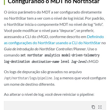
Configurando o MDT no NorthStar
O único parâmetro do MDT a ser configurado diretamente
no NorthStar tem a ver com o nível de log inicial. Por padrão,
o NorthStar inicia o componente MDT no nível de log "info".
Você pode modificar o nível para "depurar", se preferir,
acessando a CLI do cMGD, conforme descrito em
Definindo
as configurações do NorthStar usando a CLI do NorthStar
no
Guia de introdução do NorthStar Controller/Planner
. Use o
comando
set northstar analytics model-driven-telemetry
cMGD
log-destination
destination-name
level
log-level
Os logs de depuração são gravados no arquivo
a menos que você configure
/opt/northstar/logs/pipeline.log
um nome de destino diferente.
Ao alterar o nível de log, você deve reiniciar o pipeline:
content_copy
zoom_out_map