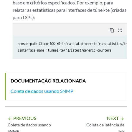
base em critérios especificados. Por exemplo, para
relatar as estatísticas para interfaces de túnel-te (criadas
para LSPs):
content_copy
zoom_out_map
sensor-path Cisco-IOS-XR-infra-statsd-oper:infra-statistics/inter
[interface-name='tunnel-te*']/latest/generic-counters
DOCUMENTAÇÃO RELACIONADA
Coleta de dados usando SNMP
PREVIOUS
NEXT
arrow_backward
arrow_forward
Coleta de dados usando
Coleta de latência de
SNMP
link