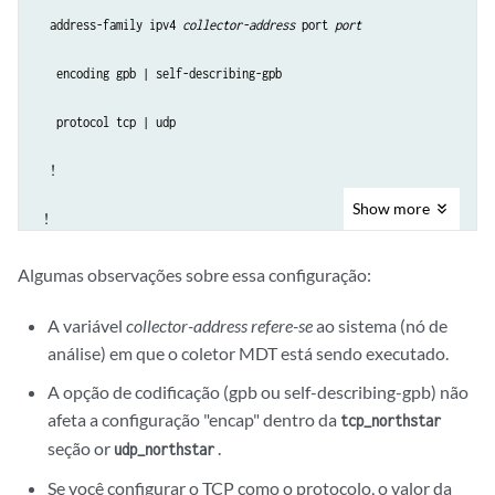
  address-family ipv4 
collector-address
 port 
port
   encoding gpb | self-describing-gpb

   protocol tcp | udp

  !

Show
more
 !

 sensor-group mdt

Algumas observações sobre essa configuração:
  sensor-path 

A variável
collector-address refere-se
ao sistema (nó de
Cisco-IOS-XR-infra-statsd-oper:infra-statistics/interfaces/interface/
análise) em que o coletor MDT está sendo executado.
sensor-path 

Cisco-IOS-XR-mpls-te-oper:mpls-te/signalling-counters/head-signalling
A opção de codificação (gpb ou self-describing-gpb) não
afeta a configuração "encap" dentro da
tcp_northstar
 subscription mdt

seção or
.
udp_northstar
Se você configurar o TCP como o protocolo, o valor da
  sensor-group-id mdt sample-interval 60000
