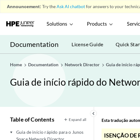
Announcement:
Try the
Ask AI chatbot
for answers to your technica
Solutions
Products
Servi
Documentation
License Guide
Quick Star
Home
Documentation
Network Director
Guia de início r
Guia de início rápido do Netwo
keyboard_arrow_left
Table of Contents
Expand all
Esta tradução automá
Guia de início rápido para o Junos
play_arrow
ISENÇÃO DE 
Space Network Director