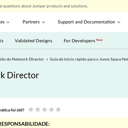
l questions about Juniper products and solutions.
ces
Partners
Support and Documentation
ts
Validated Designs
For Developers
New
ápido do Network Director
Guia de início rápido para o Junos Space N
rk Director
star
star
star
star
star
tica foi útil?
RESPONSABILIDADE: