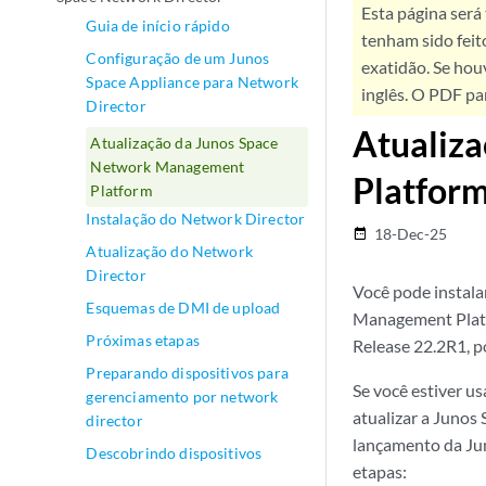
Esta página será
Guia de início rápido
tenham sido feit
Configuração de um Junos
exatidão. Se hou
Space Appliance para Network
inglês. O PDF pa
Director
Atualiz
Atualização da Junos Space
Network Management
Platfor
Platform
Instalação do Network Director
18-Dec-25
date_range
Atualização do Network
Director
Você pode instal
Esquemas de DMI de upload
Management Platf
Próximas etapas
Release 22.2R1, p
Preparando dispositivos para
Se você estiver u
gerenciamento por network
atualizar a Junos
director
lançamento da Jun
Descobrindo dispositivos
etapas: