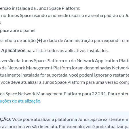
ersão instalada da Junos Space Platform:
n no Junos Space usando o nome de usuário e a senha padrão do J
.
3
pace abre o painel.
 símbolo de adição
(+)
ao lado de Administração para expandir o 
m
Aplicativos
para listar todos os aplicativos instalados.
 versão da Junos Space Platform ou da Network Application Plat
s da Network Management Platform foram denominadas Network A
atualmente instalada for suportada, você poderá ignorar o restant
, você deve atualizar a Junos Space Platform para uma versão comp
nos Space Network Management Platform para 22.2R1. Para obter a
ruções de atualização
.
ÇÃO:
Você pode atualizar a plataforma Junos Space existente em
ara a próxima versão imediata. Por exemplo, você pode atualizar p