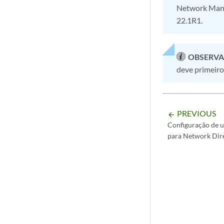
Network Mana
22.1R1.
OBSERVA
deve primeiro
PREVIOUS
arrow_backward
Configuração de 
para Network Dir