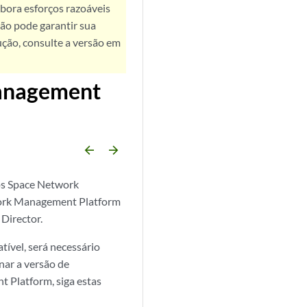
bora esforços razoáveis
ão pode garantir sua
ução, consulte a versão em
Management
arrow_backward
arrow_forward
os Space Network
work Management Platform
 Director.
ível, será necessário
nar a versão de
 Platform, siga estas