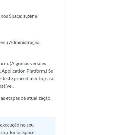
unos Space:
e
super
menu Administração.
form. (Algumas versões
pplication Platform.) Se
e deste procedimento; caso
atível.
s etapas de atualização,
 execução no seu
ara a Junos Space