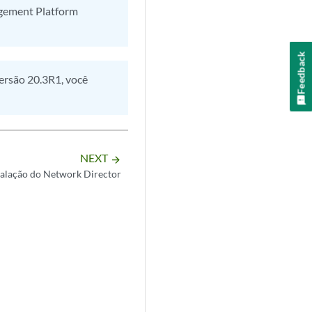
gement Platform
Feedback
ersão 20.3R1, você
NEXT
arrow_forward
talação do Network Director