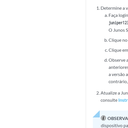
Determine a v
Faça logi
juniper12
O Junos S
Clique no
Clique e
Observe a
anteriore
a versão 
contrário
Atualize a Ju
consulte
Inst
OBSERVA
dispositivo p