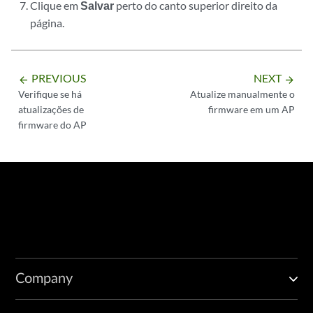
Clique em
Salvar
perto do canto superior direito da
página.
PREVIOUS
NEXT
arrow_backward
arrow_forward
Verifique se há
Atualize manualmente o
atualizações de
firmware em um AP
firmware do AP
Company