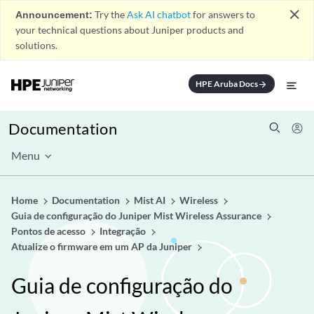
close
Announcement:
Try the
Ask AI chatbot
for answers to
your technical questions about Juniper products and
solutions.
HPE Aruba Docs
arrow_forward
Documentation
Menu
Home
Documentation
Mist AI
Wireless
Guia de configuração do Juniper Mist Wireless Assurance
Pontos de acesso
Integração
Atualize o firmware em um AP da Juniper
Guia de configuração do