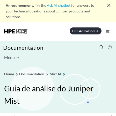
close
Announcement:
Try the
Ask AI chatbot
for answers to
your technical questions about Juniper products and
solutions.
HPE Aruba Docs
arrow_forward
Documentation
Menu
Home
Documentation
Mist AI
Guia de análise do Juniper
Mist