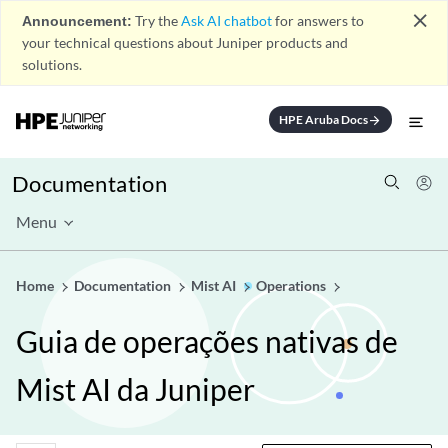
close
Announcement:
Try the
Ask AI chatbot
for answers to
your technical questions about Juniper products and
solutions.
HPE Aruba Docs
arrow_forward
Documentation
Menu
Home
Documentation
Mist AI
Operations
Guia de operações nativas de
Mist AI da Juniper