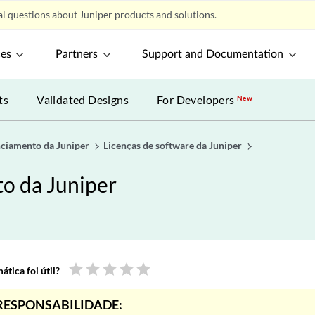
l questions about Juniper products and solutions.
ces
Partners
Support and Documentation
ts
Validated Designs
For Developers
New
nciamento da Juniper
Licenças de software da Juniper
to da Juniper
star
star
star
star
star
tica foi útil?
RESPONSABILIDADE: