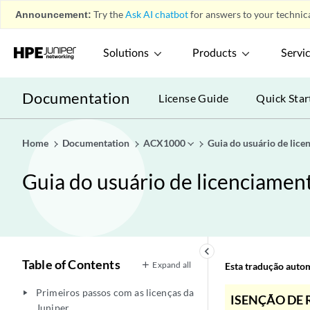
Announcement:
Try the
Ask AI chatbot
for answers to your technica
Solutions
Products
Servi
Documentation
License Guide
Quick Star
Home
Documentation
ACX1000
Guia do usuário de lice
Guia do usuário de licenciamen
keyboard_arrow_left
Table of Contents
Expand all
Esta tradução automá
Primeiros passos com as licenças da
play_arrow
ISENÇÃO DE 
Juniper