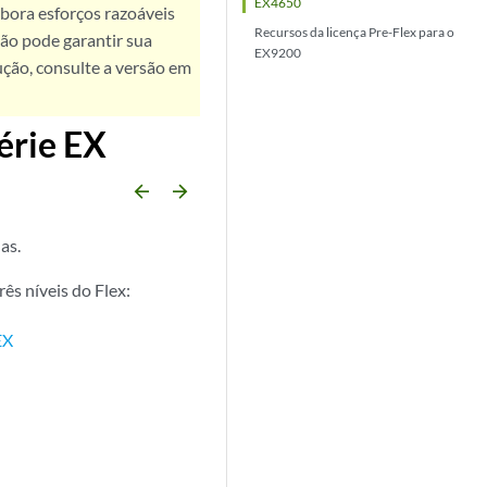
EX4650
bora esforços razoáveis
Recursos da licença Pre-Flex para o
ão pode garantir sua
EX9200
ução, consulte a versão em
érie EX
arrow_backward
arrow_forward
as.
ês níveis do Flex:
EX