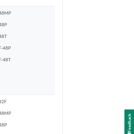
-48MP
48P
48T
F-48P
F-48T
32F
-48MP
Feedback
48P