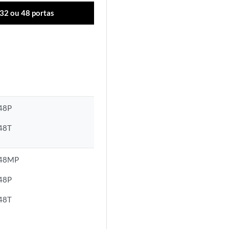
 32 ou 48 portas
48P
48T
-48MP
48P
48T