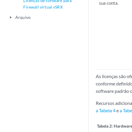
Licenças de software para
sua conta.
Firewall virtual vSRX
Arquivo
play_arrow
As licenças são of
conforme definido
software padrão o
Recursos adiciona
a Tabela 4
e
a Tabe
Tabela 2:
Hardware 