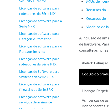
Security Director
SKUs de licen
Licenças de software para
Recursos da l
roteadores da Série MX
Recursos de l
Licenças de software para a
Série NFX
Modelos de h
Licenças de software para
A inclusão de um 
Paragon Automation
de hardware. Para
Licenças de software para o
consulte as fichas
Paragon Insights
Licenças de software para
Tabela 1:
Definição
roteadores da Série PTX
Licenças de Software para
Código do prod
Switches da Série QFX
Licenças de software para
firewalls da Série SRX
Licenças Perpét
Licenças de software para
As licenças de a
serviços de assinante
independentes. P