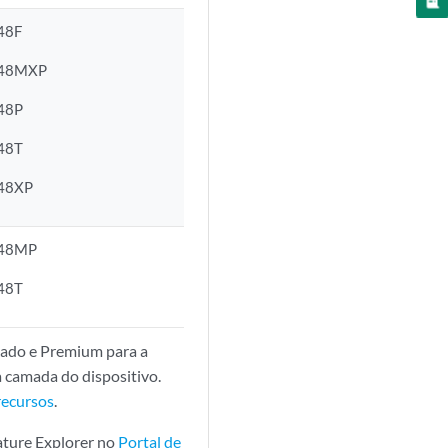
48F
-48MXP
48P
48T
48XP
-48MP
48T
çado e Premium para a
a camada do dispositivo.
recursos
.
eature Explorer no
Portal de