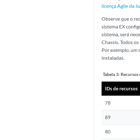
licença Agile da J
Observe que o rec
sistema EX config
sistema, será nec
Chassis. Todos os
Por exemplo, um s
instaladas.
Tabela 3:
Recursos d
IDs de recursos
78
89
80