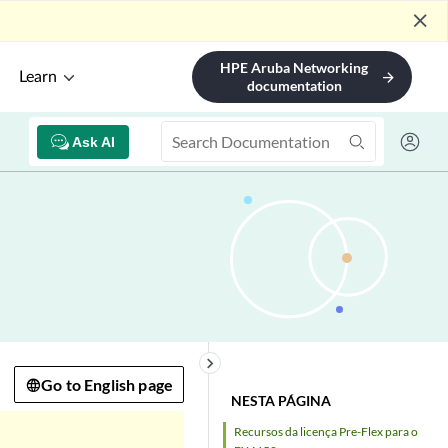
close
HPE Aruba Networking
Learn
arrow_forward
documentation
Ask AI
keyboard_arrow_right
Go to English page
NESTA PÁGINA
Recursos da licença Pre-Flex para o