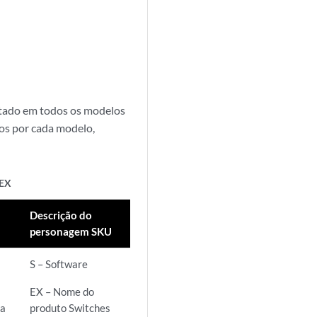
rtado em todos os modelos
os por cada modelo,
 EX
Descrição do
personagem SKU
S – Software
EX – Nome do
da
produto Switches