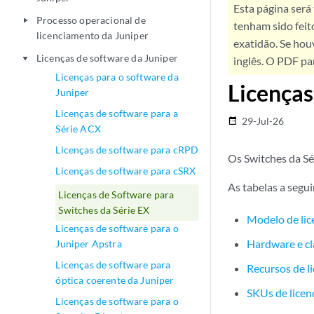
Esta página será
Processo operacional de
play_arrow
tenham sido feit
licenciamento da Juniper
exatidão. Se hou
Licenças de software da Juniper
play_arrow
inglês. O PDF pa
Licenças para o software da
Licenças
Juniper
Licenças de software para a
29-Jul-26
date_range
Série ACX
Licenças de software para cRPD
Os Switches da Sé
Licenças de software para cSRX
As tabelas a segu
Licenças de Software para
Switches da Série EX
Modelo de lic
Licenças de software para o
Hardware e cl
Juniper Apstra
Licenças de software para
Recursos de li
óptica coerente da Juniper
SKUs de licen
Licenças de software para o