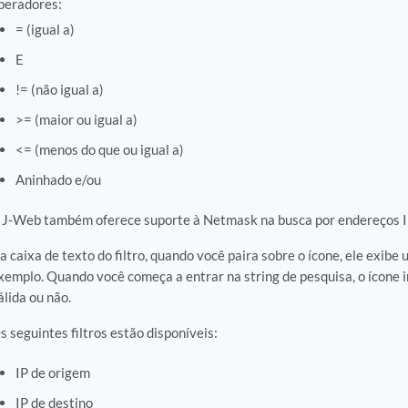
peradores:
= (igual a)
E
!= (não igual a)
>= (maior ou igual a)
<= (menos do que ou igual a)
Aninhado e/ou
 J-Web também oferece suporte à Netmask na busca por endereços I
a caixa de texto do filtro, quando você paira sobre o ícone, ele exibe 
xemplo. Quando você começa a entrar na string de pesquisa, o ícone ind
álida ou não.
s seguintes filtros estão disponíveis:
IP de origem
IP de destino