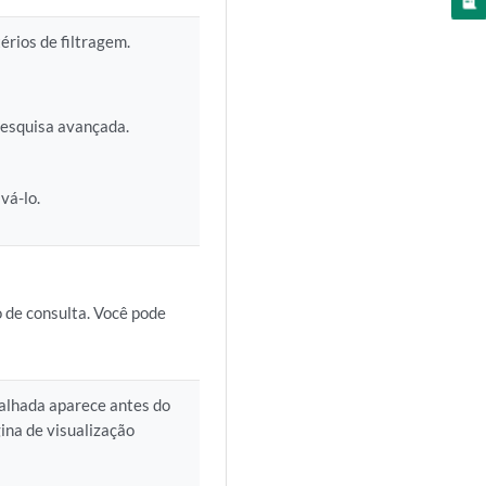
térios de filtragem.
 pesquisa avançada.
vá-lo.
o de consulta. Você pode
talhada aparece antes do
gina de visualização