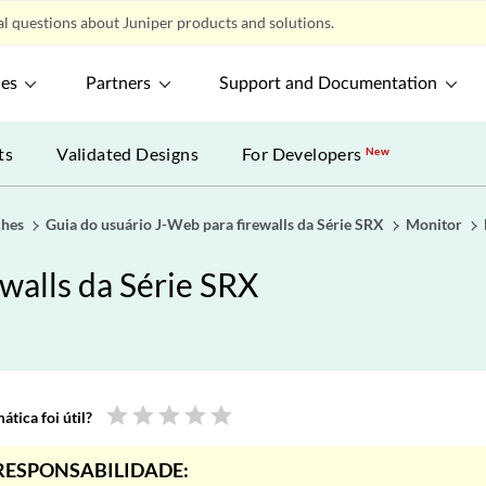
l questions about Juniper products and solutions.
ces
Partners
Support and Documentation
ts
Validated Designs
For Developers
New
ches
Guia do usuário J-Web para firewalls da Série SRX
Monitor
walls da Série SRX
star
star
star
star
star
tica foi útil?
RESPONSABILIDADE: