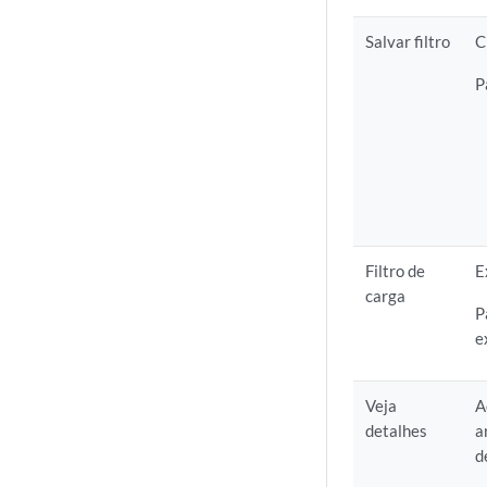
Salvar filtro
C
P
Filtro de
E
carga
P
e
Veja
A
detalhes
a
d