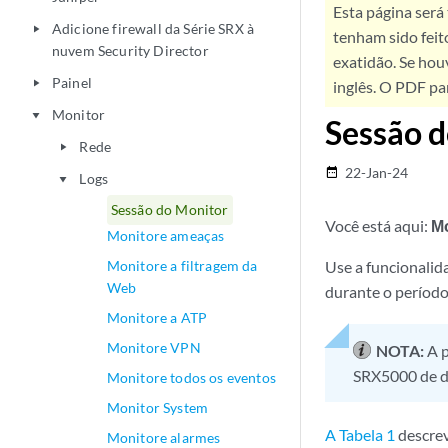
Esta página será
Adicione firewall da Série SRX à
play_arrow
tenham sido feit
nuvem Security Director
exatidão. Se hou
Painel
play_arrow
inglês. O PDF pa
Monitor
play_arrow
Sessão 
Rede
play_arrow
22-Jan-24
date_range
Logs
play_arrow
Sessão do Monitor
Você está aqui:
Mo
Monitore ameaças
Monitore a filtragem da
Use a funcionalid
Web
durante o período
Monitore a ATP
Monitore VPN
NOTA:
A p
SRX5000 de di
Monitore todos os eventos
Monitor System
A Tabela 1
descrev
Monitore alarmes