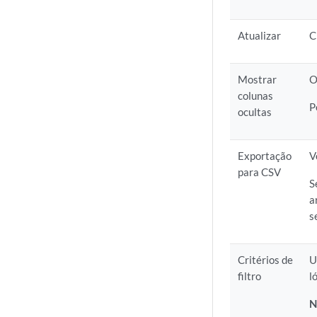
Atualizar
C
Mostrar
O
colunas
P
ocultas
Exportação
V
para CSV
S
a
s
Critérios de
U
filtro
l
N