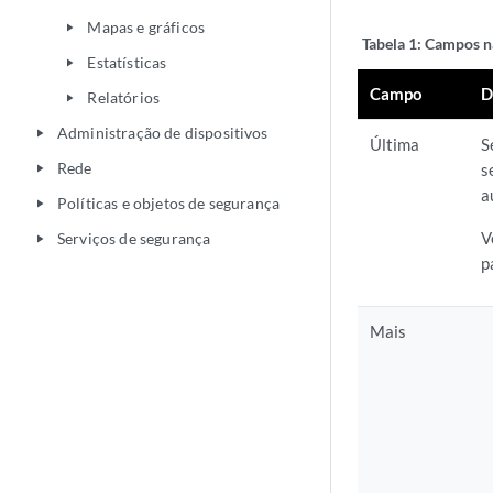
Mapas e gráficos
play_arrow
Tabela 1:
Campos na
Estatísticas
play_arrow
Campo
D
Relatórios
play_arrow
Administração de dispositivos
play_arrow
Última
S
Rede
s
play_arrow
a
Políticas e objetos de segurança
play_arrow
V
Serviços de segurança
play_arrow
p
Mais