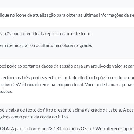
lique no ícone de atualização para obter as últimas informações da s
s três pontos verticais representam este ícone.
ermite mostrar ou ocultar uma coluna na grade.
ocê pode exportar os dados da sessão para um arquivo de valor separa
elecione os três pontos verticais no lado direito da página e clique e
rquivo CSV é baixado em sua máquina local. Você pode baixar apena
essões.
se a caixa de texto do filtro presente acima da grade da tabela. A pe
ógicos como parte da corda do filtro.
OTA:
A partir da versão 23.1R1 do Junos OS, a J-Web oferece supor