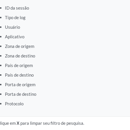
ID da sessão
Tipo de log
Usuário
Aplicativo
Zona de origem
Zona de destino
País de origem
País de destino
Porta de origem
Porta de destino
Protocolo
lique em
X
para limpar seu filtro de pesquisa.