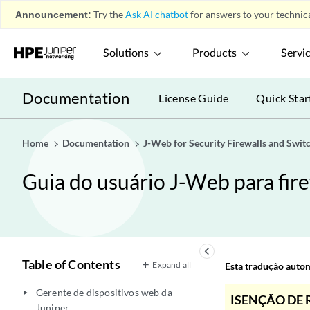
Announcement:
Try the
Ask AI chatbot
for answers to your technica
Solutions
Products
Servi
Documentation
License Guide
Quick Star
Home
Documentation
J-Web for Security Firewalls and Swit
Guia do usuário J-Web para fire
keyboard_arrow_left
Table of Contents
Expand all
Esta tradução automá
Gerente de dispositivos web da
play_arrow
ISENÇÃO DE 
Juniper