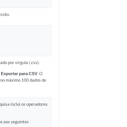
essão.
do por vírgula (.csv).
m
Exportar para CSV
. O
s no máximo 100 dados de
squisa inclui os operadores
te aos seguintes