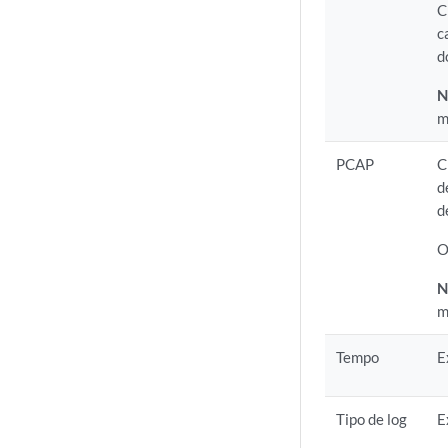
C
c
d
N
m
PCAP
C
d
d
O
N
m
Tempo
E
Tipo de log
E