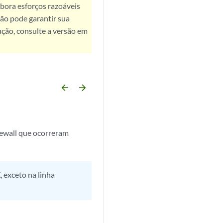
bora esforços razoáveis
ão pode garantir sua
ução, consulte a versão em
arrow_backward
arrow_forward
rewall que ocorreram
, exceto na linha