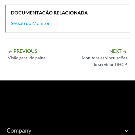
DOCUMENTAÇÃO RELACIONADA
Sessão do Monitor
PREVIOUS
NEXT
arrow_backward
arrow_forward
Visão geral do painel
Monitore as vinculações
do servidor DHCP
Company