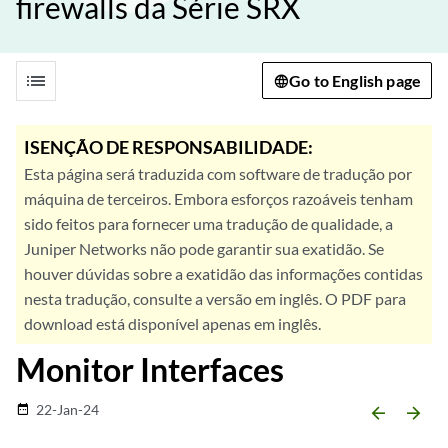
firewalls da Série SRX
list
Go to English page
ISENÇÃO DE RESPONSABILIDADE:
Esta página será traduzida com software de tradução por
máquina de terceiros. Embora esforços razoáveis tenham
sido feitos para fornecer uma tradução de qualidade, a
Juniper Networks não pode garantir sua exatidão. Se
houver dúvidas sobre a exatidão das informações contidas
nesta tradução, consulte a versão em inglês. O PDF para
download está disponível apenas em inglês.
Monitor Interfaces
22-Jan-24
date_range
arrow_backward
arrow_forward