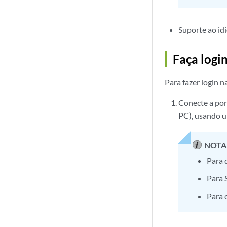
Suporte ao id
Faça logi
Para fazer login n
Conecte a por
PC), usando u
NOTA
Para 
Para 
Para 