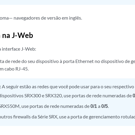
ioma— navegadores de versão em inglês.
n na J-Web
a interface J-Web:
ta de rede do seu dispositivo à porta Ethernet no dispositivo de 
m cabo RJ-45.
:
A seguir estão as redes que você pode usar para o seu respectivo 
dispositivos SRX300 e SRX320, use portas de rede numeradas de
0
SRX550M, use portas de rede numeradas de
0/1
a
0/5
.
outros firewalls da Série SRX, use a porta de gerenciamento rotul