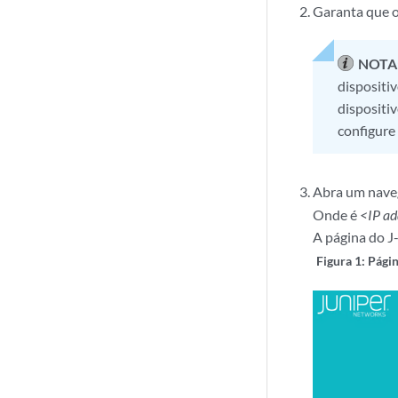
Garanta que o
NOTA
dispositi
dispositi
configure
Abra um naveg
Onde é
<IP ad
A página do J
Figura 1: Pági