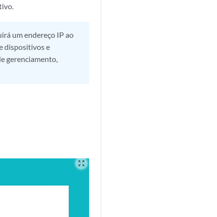
tivo.
uirá um endereço IP ao
e dispositivos e
de gerenciamento,
zoom_out_map