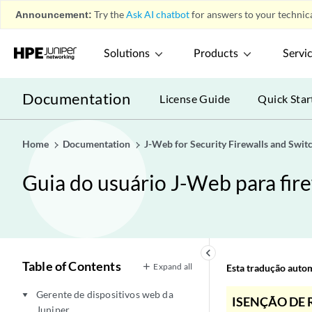
Announcement:
Try the
Ask AI chatbot
for answers to your technica
Solutions
Products
Servi
Documentation
License Guide
Quick Star
Home
Documentation
J-Web for Security Firewalls and Swit
Guia do usuário J-Web para fire
keyboard_arrow_left
Table of Contents
Expand all
Esta tradução automá
Gerente de dispositivos web da
play_arrow
ISENÇÃO DE 
Juniper