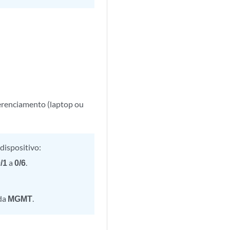
gerenciamento (laptop ou
dispositivo:
/1
a
0/6
.
ada
MGMT
.