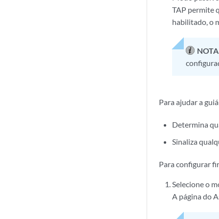
TAP permite q
habilitado, o
NOTA
configura
Para ajudar a guiá
Determina qua
Sinaliza qual
Para configurar f
Selecione o m
A página do A