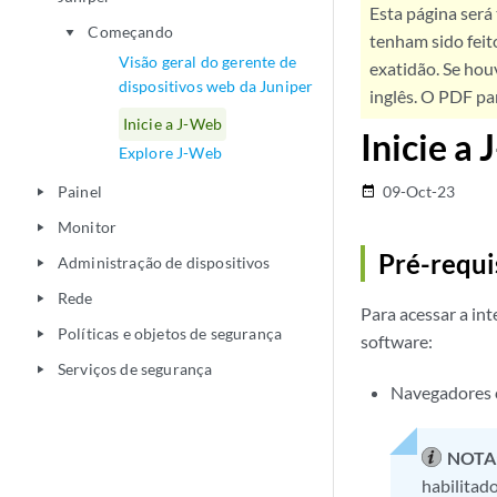
Esta página será
Começando
play_arrow
tenham sido feit
Visão geral do gerente de
exatidão. Se hou
dispositivos web da Juniper
inglês. O PDF pa
Inicie a J-Web
Inicie a
Explore J-Web
Painel
09-Oct-23
date_range
play_arrow
Monitor
play_arrow
Pré-requi
Administração de dispositivos
play_arrow
Rede
play_arrow
Para acessar a in
Políticas e objetos de segurança
play_arrow
software:
Serviços de segurança
play_arrow
Navegadores c
NOTA
habilitad