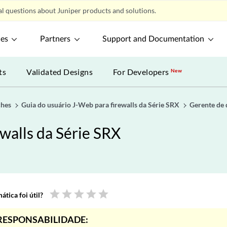
l questions about Juniper products and solutions.
ces
Partners
Support and Documentation
ts
Validated Designs
For Developers
New
ches
Guia do usuário J-Web para firewalls da Série SRX
Gerente de 
walls da Série SRX
star
star
star
star
star
tica foi útil?
RESPONSABILIDADE: