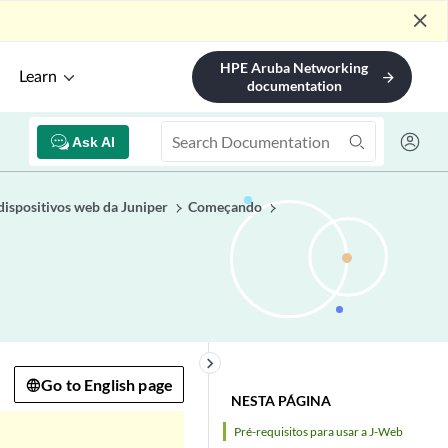
close
HPE Aruba Networking
Learn
arrow_forward
documentation
Ask AI
dispositivos web da Juniper
Começando
keyboard_arrow_right
Go to English page
NESTA PÁGINA
Pré-requisitos para usar a J-Web