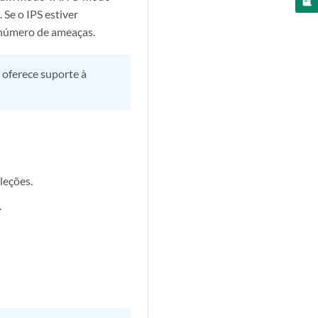
Se o IPS estiver
o número de ameaças.
 oferece suporte à
leções.
.