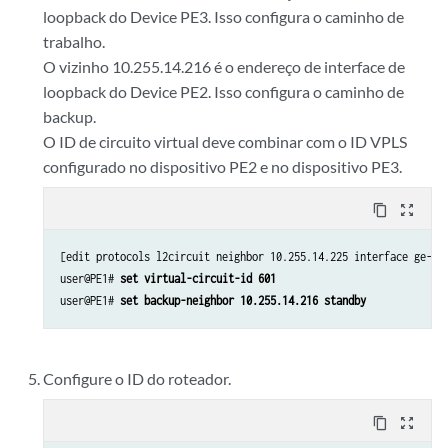
loopback do Device PE3. Isso configura o caminho de
trabalho.
O vizinho 10.255.14.216 é o endereço de interface de
loopback do Device PE2. Isso configura o caminho de
backup.
O ID de circuito virtual deve combinar com o ID VPLS
configurado no dispositivo PE2 e no dispositivo PE3.
content_copy
zoom_out_map
[edit protocols l2circuit neighbor 10.255.14.225 interface ge-2/0
user@PE1# 
set virtual-circuit-id 601
user@PE1# 
set backup-neighbor 10.255.14.216 standby
Configure o ID do roteador.
content_copy
zoom_out_map