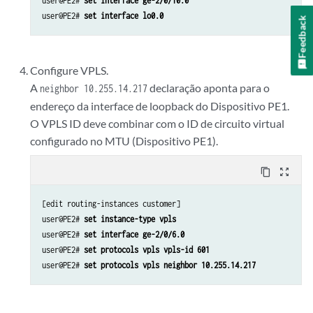
user@PE2# 
set interface ge-2/0/10.0
user@PE2# 
set interface lo0.0
Feedback
Configure VPLS.
A
declaração aponta para o
neighbor 10.255.14.217
endereço da interface de loopback do Dispositivo PE1.
O VPLS ID deve combinar com o ID de circuito virtual
configurado no MTU (Dispositivo PE1).
content_copy
zoom_out_map
[edit routing-instances customer]

user@PE2# 
set instance-type vpls
user@PE2# 
set interface ge-2/0/6.0
user@PE2# 
set protocols vpls vpls-id 601
user@PE2# 
set protocols vpls neighbor 10.255.14.217