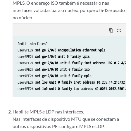
MPLS. O endereço ISO também é necessário nas
interfaces voltadas para o núcleo, porque o IS-IS é usado
no núcleo.
content_copy
zoom_out_map
[edit interfaces]

user@PE2# 
set ge-2/0/6 encapsulation ethernet-vpls
user@PE2# 
set ge-2/0/6 unit 0 family vpls
user@PE2# 
set ge-2/0/10 unit 0 family inet address 192.0.2.4/24
user@PE2# 
set ge-2/0/10 unit 0 family iso
user@PE2# 
set ge-2/0/10 unit 0 family mpls
user@PE2# 
set lo0 unit 0 family inet address 10.255.14.216/32
user@PE2# 
set lo0 unit 0 family iso address 49.0001.0102.5501.42
Habilite MPLS e LDP nas interfaces.
Nas interfaces de dispositivo MTU que se conectam a
outros dispositivos PE, configure MPLS e LDP.