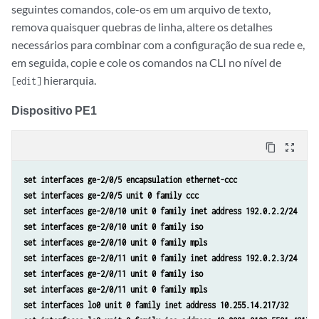
seguintes comandos, cole-os em um arquivo de texto,
remova quaisquer quebras de linha, altere os detalhes
necessários para combinar com a configuração de sua rede e,
em seguida, copie e cole os comandos na CLI no nível de
hierarquia.
[edit]
Dispositivo PE1
content_copy
zoom_out_map
set interfaces ge-2/0/5 encapsulation ethernet-ccc
set interfaces ge-2/0/5 unit 0 family ccc
set interfaces ge-2/0/10 unit 0 family inet address 192.0.2.2/24
set interfaces ge-2/0/10 unit 0 family iso
set interfaces ge-2/0/10 unit 0 family mpls
set interfaces ge-2/0/11 unit 0 family inet address 192.0.2.3/24
set interfaces ge-2/0/11 unit 0 family iso
set interfaces ge-2/0/11 unit 0 family mpls
set interfaces lo0 unit 0 family inet address 10.255.14.217/32