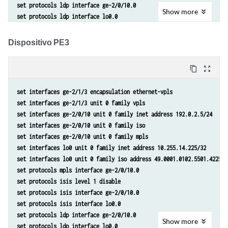
set protocols ldp interface ge-2/0/10.0
Show
more
set protocols ldp interface lo0.0
set routing-instances customer instance-type vpls
set routing-instances customer interface ge-2/0/6.0
Dispositivo PE3
set routing-instances customer protocols vpls vpls-id 601
set routing-instances customer protocols vpls neighbor 10.255.14.217
content_copy
zoom_out_map
set routing-options router-id 10.255.14.216
set interfaces ge-2/1/3 encapsulation ethernet-vpls
set interfaces ge-2/1/3 unit 0 family vpls
set interfaces ge-2/0/10 unit 0 family inet address 192.0.2.5/24
set interfaces ge-2/0/10 unit 0 family iso
set interfaces ge-2/0/10 unit 0 family mpls
set interfaces lo0 unit 0 family inet address 10.255.14.225/32
set interfaces lo0 unit 0 family iso address 49.0001.0102.5501.4225.0
set protocols mpls interface ge-2/0/10.0
set protocols isis level 1 disable
set protocols isis interface ge-2/0/10.0
set protocols isis interface lo0.0
set protocols ldp interface ge-2/0/10.0
Show
more
set protocols ldp interface lo0.0