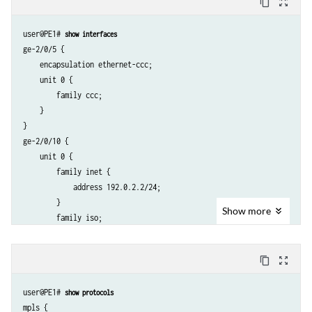
content_copy
zoom_out_map
user@PE1# 
show interfaces
ge-2/0/5 {

    encapsulation ethernet-ccc;

    unit 0 {

        family ccc;

    }

}

ge-2/0/10 {

    unit 0 {

        family inet {

            address 192.0.2.2/24;

        }

Show
more
        family iso;

        family mpls;

    }

content_copy
zoom_out_map
}

ge-2/0/11 {

user@PE1# 
show protocols
    unit 0 {

mpls {

        family inet {
