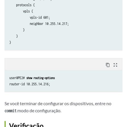
    protocols {

        vpls {

            vpls-id 601;

            neighbor 10.255.14.217;

        }

    }

content_copy
zoom_out_map
user@PE2# 
show routing-options
Se você terminar de configurar os dispositivos, entre no
modo de configuração.
commit
Verificação