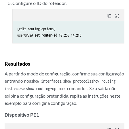
Configure o ID do roteador.
content_copy
zoom_out_map
[edit routing-options]

user@PE2# 
set router-id 10.255.14.216
Resultados
A partir do modo de configuração, confirme sua configuração
entrando nos
,
show interfaces
show protocols
show routing-
e
comandos. Se a saída não
instances
show routing-options
exibir a configuração pretendida, repita as instruções neste
exemplo para corrigir a configuração.
Dispositivo PE1