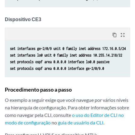
Dispositivo CE3
content_copy
zoom_out_map
set interfaces ge-2/0/9 unit 0 family inet address 172.16.0.5/24
set interfaces lo0 unit 0 family inet address 10.255.14.218/32
set protocols ospf area 0.0.0.0 interface lo0.0 passive
set protocols ospf area 0.0.0.0 interface ge-2/0/9.0
Procedimento passo a passo
O exemplo a seguir exige que você navegue por vários níveis
na hierarquia de configuração. Para obter informações sobre
como navegar pela CLI, consulte
o uso do Editor de CLI no
modo de configuração
no
guia de usuário da CLI
.
Para configurar H-VPLS no dispositivo MTU: