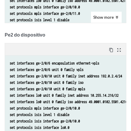
set interfaces lo0 unit 0 family iso address 49.0001.0102.5501.4217.0
set protocols mpls interface ge-2/0/10.0
set protocols mpls interface ge-2/0/11.0
Show
more
set protocols isis level 1 disable
set protocols isis interface ge-2/0/10.0
set protocols isis interface ge-2/0/11.0
Pe2 do dispositivo
set protocols isis interface lo0.0
set protocols ldp interface ge-2/0/10.0
content_copy
zoom_out_map
set protocols ldp interface ge-2/0/11.0
set protocols ldp interface lo0.0
set interfaces ge-2/0/6 encapsulation ethernet-vpls
set protocols l2circuit neighbor 10.255.14.225 interface ge-2/0/5.0 v
set interfaces ge-2/0/6 unit 0 family vpls
set protocols l2circuit neighbor 10.255.14.225 interface ge-2/0/5.0 b
set interfaces ge-2/0/10 unit 0 family inet address 192.0.2.4/24
set routing-options router-id 10.255.14.217
set interfaces ge-2/0/10 unit 0 family iso
set interfaces ge-2/0/10 unit 0 family mpls
set interfaces lo0 unit 0 family inet address 10.255.14.216/32
set interfaces lo0 unit 0 family iso address 49.0001.0102.5501.4216.0
set protocols mpls interface ge-2/0/10.0
set protocols isis level 1 disable
set protocols isis interface ge-2/0/10.0
set protocols isis interface lo0.0