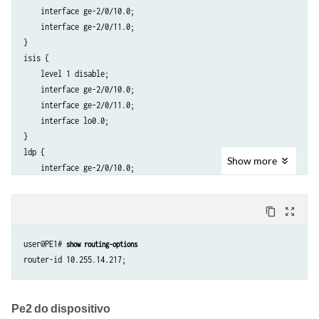
    interface ge-2/0/10.0;

            address 192.0.2.3/24;

    interface ge-2/0/11.0;

        }

}

        family iso;

isis {

        family mpls;

    level 1 disable;

    }

    interface ge-2/0/10.0;

}

    interface ge-2/0/11.0;

lo0 {

    interface lo0.0;

    unit 0 {

}

        family inet {

ldp {

            address 10.255.14.217/32;

Show
more
    interface ge-2/0/10.0;

        }

    interface ge-2/0/11.0;

        family iso {

    interface lo0.0;

            address 49.0001.0102.5501.4217.00;

content_copy
zoom_out_map
}

        }

l2circuit {

    }

user@PE1# 
show routing-options
    neighbor 10.255.14.225 {

        interface ge-2/0/5.0 {

            virtual-circuit-id 601;

            backup-neighbor 10.255.14.216 {

Pe2 do dispositivo
                standby;
