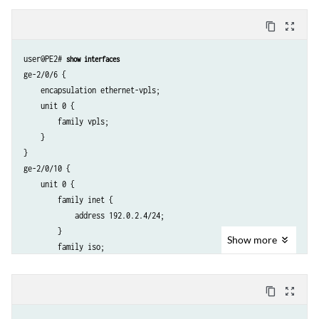
            }

        }

content_copy
zoom_out_map
    }

user@PE2# 
show interfaces
ge-2/0/6 {

    encapsulation ethernet-vpls;

    unit 0 {

        family vpls;

    }

}

ge-2/0/10 {

    unit 0 {

        family inet {

            address 192.0.2.4/24;

        }

Show
more
        family iso;

        family mpls;

    }

content_copy
zoom_out_map
}

lo0 {
