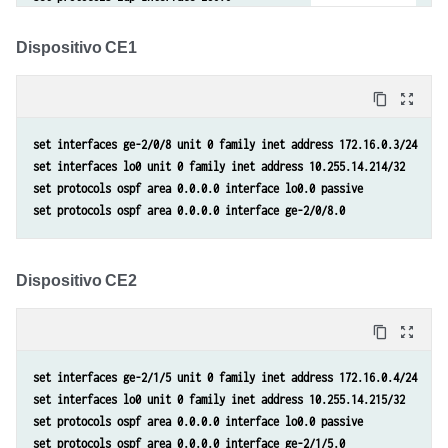
set routing-instances customer instance-type vpls
set routing-instances customer interface ge-2/1/3.0
Dispositivo CE1
set routing-instances customer protocols vpls vpls-id 601
set routing-instances customer protocols vpls neighbor 10.255.14.217
content_copy
zoom_out_map
set routing-options router-id 10.255.14.225
set interfaces ge-2/0/8 unit 0 family inet address 172.16.0.3/24
set interfaces lo0 unit 0 family inet address 10.255.14.214/32
set protocols ospf area 0.0.0.0 interface lo0.0 passive
set protocols ospf area 0.0.0.0 interface ge-2/0/8.0
Dispositivo CE2
content_copy
zoom_out_map
set interfaces ge-2/1/5 unit 0 family inet address 172.16.0.4/24
set interfaces lo0 unit 0 family inet address 10.255.14.215/32
set protocols ospf area 0.0.0.0 interface lo0.0 passive
set protocols ospf area 0.0.0.0 interface ge-2/1/5.0