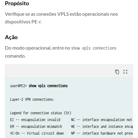
Propósito
Verifique se as conexões VPLS estão operacionais nos
dispositivos PE-r.
Ação
Do modo operacional, entre no
show vpls connections
comando.
content_copy
zoom_out_map
user@PE2> 
show vpls connections
Layer-2 VPN connections:

Legend for connection status (St)   

EI -- encapsulation invalid      NC -- interface encapsulation not CCC
EM -- encapsulation mismatch     WE -- interface and instance encaps n
VC-Dn -- Virtual circuit down    NP -- interface hardware not present 