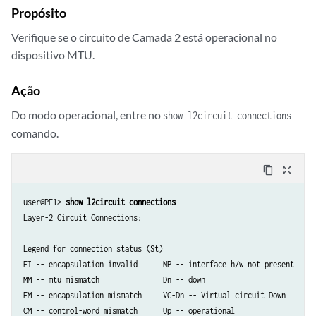
Propósito
Verifique se o circuito de Camada 2 está operacional no
dispositivo MTU.
Ação
Do modo operacional, entre no
show l2circuit connections
comando.
content_copy
zoom_out_map
user@PE1> 
show l2circuit connections
Layer-2 Circuit Connections:

Legend for connection status (St)   

EI -- encapsulation invalid      NP -- interface h/w not present   

MM -- mtu mismatch               Dn -- down                       

EM -- encapsulation mismatch     VC-Dn -- Virtual circuit Down    

CM -- control-word mismatch      Up -- operational                
