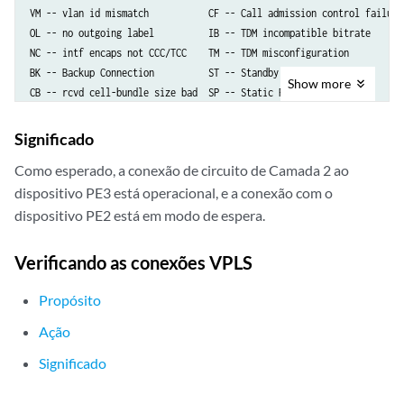
VM -- vlan id mismatch           CF -- Call admission control failure

OL -- no outgoing label          IB -- TDM incompatible bitrate 

NC -- intf encaps not CCC/TCC    TM -- TDM misconfiguration 

BK -- Backup Connection          ST -- Standby Connection

Show
more
CB -- rcvd cell-bundle size bad  SP -- Static Pseudowire

LD -- local site signaled down   RS -- remote site standby

RD -- remote site signaled down  XX -- unknown

Significado
Como esperado, a conexão de circuito de Camada 2 ao
Legend for interface status  

dispositivo PE3 está operacional, e a conexão com o
Up -- operational            

Dn -- down                   

dispositivo PE2 está em modo de espera.
Neighbor: 
10.255.14.216
    Interface                 Type  St     Time last up          # Up 
Verificando as conexões VPLS
    ge-2/0/5.0(vc 601)        rmt   
ST
Neighbor: 
10.255.14.225
Propósito
    Interface                 Type  St     Time last up          # Up 
Ação
    ge-2/0/5.0(vc 601)        rmt   
Up
     Oct  5 19:38:15 2012       
      Remote PE: 10.255.14.225, Negotiated control-word: No

Significado
      Incoming label: 299872, Outgoing label: 800001

      Negotiated PW status TLV: No
