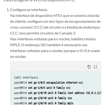
Configure as interfaces.
Na interface de dispositivo MTU que se conecta à borda
do cliente, configure um dos tipos de encapsulamento de
cross-connect (CCC) de circuito e a família de endereços
CCC. Isso permite circuitos de Camada 2.
Nas interfaces voltadas para o núcleo, habilite rótulos
MPLS. O endereço ISO também é necessário nas
interfaces voltadas para o núcleo, porque o IS-IS é usado
no núcleo.
content_copy
zoom_out_map
[edit interfaces]

user@PE1# 
set ge-2/0/5 encapsulation ethernet-ccc
user@PE1# 
set ge-2/0/5 unit 0 family ccc
user@PE1# 
set ge-2/0/10 unit 0 family inet address 192.0.2.2/24
user@PE1# 
set ge-2/0/10 unit 0 family iso
user@PE1# 
set ge-2/0/10 unit 0 family mpls