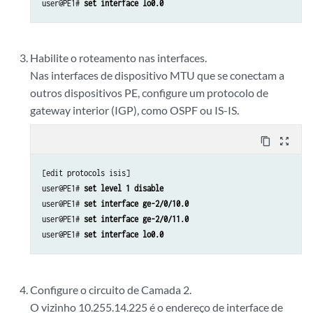
user@PE1# 
set interface lo0.0
Habilite o roteamento nas interfaces.
Nas interfaces de dispositivo MTU que se conectam a
outros dispositivos PE, configure um protocolo de
gateway interior (IGP), como OSPF ou IS-IS.
content_copy
zoom_out_map
[edit protocols isis]

user@PE1# 
set level 1 disable
user@PE1# 
set interface ge-2/0/10.0
user@PE1# 
set interface ge-2/0/11.0
user@PE1# 
set interface lo0.0
Configure o circuito de Camada 2.
O vizinho 10.255.14.225 é o endereço de interface de