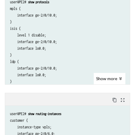
user@PE2# 
show protocols
    unit 0 {

mpls {

        family inet {

    interface ge-2/0/10.0;

            address 10.255.14.216/32;

}

        }

isis {

        family iso {

    level 1 disable;

            address 49.0001.0102.5501.4216.00;

    interface ge-2/0/10.0;

        }

    interface lo0.0;

    }

}

ldp {

    interface ge-2/0/10.0;

    interface lo0.0;

Show
more
content_copy
zoom_out_map
user@PE2# 
show routing-instances
customer {

    instance-type vpls;

    interface ge-2/0/6.0;
