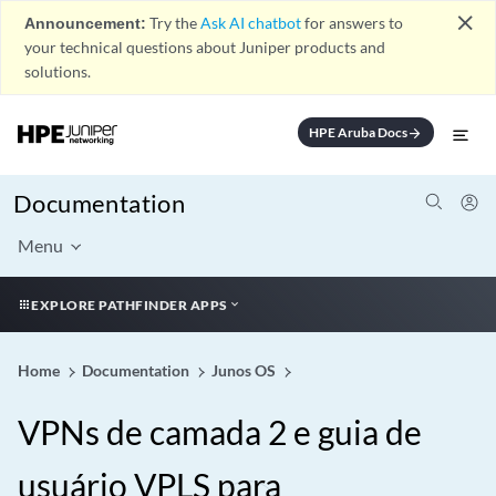
close
Announcement:
Try the
Ask AI chatbot
for answers to
your technical questions about Juniper products and
solutions.
HPE Aruba Docs
arrow_forward
Documentation
Menu
EXPLORE PATHFINDER APPS
Home
Documentation
Junos OS
VPNs de camada 2 e guia de
usuário VPLS para