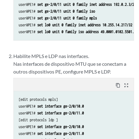
user@PE1# 
set ge-2/0/11 unit 0 family inet address 192.0.2.3/24
user@PE1# 
set ge-2/0/11 unit 0 family iso
user@PE1# 
set ge-2/0/11 unit 0 family mpls
user@PE1# 
set lo0 unit 0 family inet address 10.255.14.217/32
user@PE1# 
set lo0 unit 0 family iso address 49.0001.0102.5501.42
Habilite MPLS e LDP nas interfaces.
Nas interfaces de dispositivo MTU que se conectam a
outros dispositivos PE, configure MPLS e LDP.
content_copy
zoom_out_map
[edit protocols mpls]

user@PE1# 
set interface ge-2/0/10.0
user@PE1# 
set interface ge-2/0/11.0
[edit protocols ldp ]

user@PE1# 
set interface ge-2/0/10.0
user@PE1# 
set interface ge-2/0/11.0