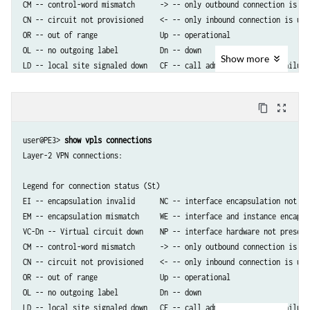
CM -- control-word mismatch      -> -- only outbound connection is up

CN -- circuit not provisioned    <- -- only inbound connection is up

OR -- out of range               Up -- operational

OL -- no outgoing label          Dn -- down                      

Show
more
LD -- local site signaled down   CF -- call admission control failure 
RD -- remote site signaled down  SC -- local and remote site ID collis
LN -- local site not designated  LM -- local site ID not minimum desig
content_copy
zoom_out_map
RN -- remote site not designated RM -- remote site ID not minimum desi
XX -- unknown connection status  IL -- no incoming label

user@PE3> 
show vpls connections
MM -- MTU mismatch               MI -- Mesh-Group ID not available

Layer-2 VPN connections:

BK -- Backup connection          ST -- Standby connection

PF -- Profile parse failure      PB -- Profile busy

Legend for connection status (St)   

RS -- remote site standby        SN -- Static Neighbor

EI -- encapsulation invalid      NC -- interface encapsulation not CCC
LB -- Local site not best-site   RB -- Remote site not best-site

EM -- encapsulation mismatch     WE -- interface and instance encaps n
VM -- VLAN ID mismatch

VC-Dn -- Virtual circuit down    NP -- interface hardware not present 
CM -- control-word mismatch      -> -- only outbound connection is up

Legend for interface status 

CN -- circuit not provisioned    <- -- only inbound connection is up

Up -- operational           

OR -- out of range               Up -- operational

Dn -- down

OL -- no outgoing label          Dn -- down                      

LD -- local site signaled down   CF -- call admission control failure 
Instance: customer
