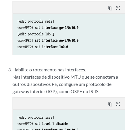
content_copy
zoom_out_map
[edit protocols mpls]

user@PE2# 
set interface ge-2/0/10.0
[edit protocols ldp ]

user@PE2# 
set interface ge-2/0/10.0
user@PE2# 
set interface lo0.0
Habilite o roteamento nas interfaces.
Nas interfaces de dispositivo MTU que se conectam a
outros dispositivos PE, configure um protocolo de
gateway interior (IGP), como OSPF ou IS-IS.
content_copy
zoom_out_map
[edit protocols isis]

user@PE2# 
set level 1 disable