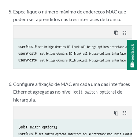
Especifique o número máximo de endereços MAC que
podem ser aprendidos nas três interfaces de tronco.
content_copy
zoom_out_map
Feedback
user@host#
 set bridge-domains BD_Trunk_all bridge-options interface ae1.0 i
user@host# 
 set bridge-domains BD_Trunk_all bridge-options interface ae2.0 
user@host# 
 set bridge-domains BD_Trunk_all bridge-options interface ae3.0 
Configure a fixação de MAC em cada uma das interfaces
Ethernet agregadas no nível [
] de
edit switch-options
hierarquia.
content_copy
zoom_out_map
[edit switch-options]

user@host# 
set switch-options interface ae1.0 interface-mac-limit 131000