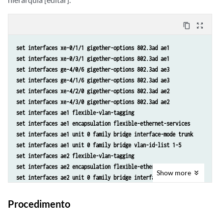
content_copy
zoom_out_map
set interfaces xe-0/1/1 gigether-options 802.3ad ae1
set interfaces xe-0/3/1 gigether-options 802.3ad ae1
set interfaces ge-4/0/6 gigether-options 802.3ad ae3
set interfaces ge-4/1/6 gigether-options 802.3ad ae3
set interfaces xe-4/2/0 gigether-options 802.3ad ae2
set interfaces xe-4/3/0 gigether-options 802.3ad ae2
set interfaces ae1 flexible-vlan-tagging 
set interfaces ae1 encapsulation flexible-ethernet-services
set interfaces ae1 unit 0 family bridge interface-mode trunk 
set interfaces ae1 unit 0 family bridge vlan-id-list 1-5
set interfaces ae2 flexible-vlan-tagging 
set interfaces ae2 encapsulation flexible-ethernet-services
Show
more
set interfaces ae2 unit 0 family bridge interface-mode trunk 
set interfaces ae2 unit 0 family bridge vlan-id-list 1-5
set interfaces ae3 flexible-vlan-tagging 
Procedimento
set interfaces ae3 encapsulation flexible-ethernet-services