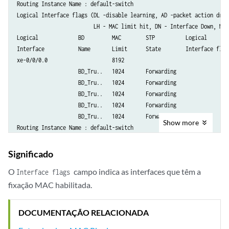
Routing Instance Name : default-switch

        flexible-vlan-tagging;

Logical Interface flags (DL -disable learning, AD -packet action drop,
        encapsulation flexible-ethernet-services;

                         LH - MAC limit hit, DN - Interface Down, MP -
        unit 0 {

Logical             BD         MAC        STP          Logical

            family bridge {

Interface           Name       Limit      State        Interface flags
                interface-mode trunk;

xe-0/0/0.0                     8192                   

                vlan-id-list 1-5;

                    BD_Tru..   1024       Forwarding  

            }

                    BD_Tru..   1024       Forwarding  

        }

                    BD_Tru..   1024       Forwarding  

    }

                    BD_Tru..   1024       Forwarding  

    ae2 {

                    BD_Tru..   1024       Forwarding  

        flexible-vlan-tagging;

Show
more
Routing Instance Name : default-switch

        encapsulation flexible-ethernet-services;

Logical Interface flags (DL -disable learning, AD -packet action drop,
        unit 0 {

                         LH - MAC limit hit, DN - Interface Down, MP -
Significado
            family bridge {

Logical             BD         MAC        STP          Logical

                interface-mode trunk;

O
campo indica as interfaces que têm a
Interface flags
Interface           Name       Limit      State        Interface flags
                vlan-id-list 1-5;

ae1.0                          131000                               MP
fixação MAC habilitada.
            }

                    BD_Tru..   131000     Forwarding  

        }

                    BD_Tru..   131000     Forwarding  

    }

DOCUMENTAÇÃO RELACIONADA
                    BD_Tru..   131000     Forwarding  

    ae3 {

                    BD_Tru..   131000     Forwarding  
