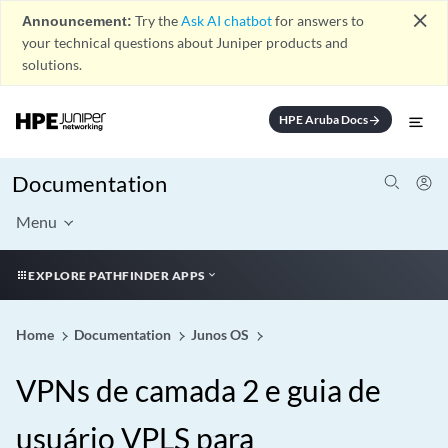
close
Announcement:
Try the
Ask AI chatbot
for answers to
your technical questions about Juniper products and
solutions.
HPE Aruba Docs
arrow_forward
Documentation
Menu
EXPLORE PATHFINDER APPS
Home
Documentation
Junos OS
VPNs de camada 2 e guia de
usuário VPLS para