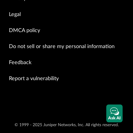
        interface-mac-limit {

            131000;

Legal
        }

        mac-pinning;

    }

DMCA policy
    interface ae2.0 {

        interface-mac-limit {

Do not sell or share my personal information
            131000;

        }

        mac-pinning;

Feedback
    }

    interface ae3.0 {

Report a vulnerability
        interface-mac-limit {

            131000;

        }

        mac-pinning;

    }

}
Ask AI
© 1999 - 2025 Juniper Networks, Inc. All rights reserved.