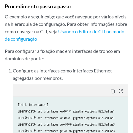
set interfaces ae3 unit 0 family bridge interface-mode trunk 
Procedimento passo a passo
set interfaces ae3 unit 0 family bridge vlan-id-list 1-5
set bridge-domains BD_Trunk_all vlan-id-list 1-5
O exemplo a seguir exige que você navegue por vários níveis
set bridge-domains BD_Trunk_all bridge-options mac-table-size 1048575
na hierarquia de configuração. Para obter informações sobre
set bridge-domains BD_Trunk_all bridge-options interface ae1.0 interf
como navegar na CLI, veja
Usando o Editor de CLI no modo
set bridge-domains BD_Trunk_all bridge-options interface ae2.0 interf
de configuração
set bridge-domains BD_Trunk_all bridge-options interface ae3.0 interf
set switch-options interface ae1.0 interface-mac-limit 131000
Para configurar a fixação mac em interfaces de tronco em
set switch-options interface ae1.0 mac-pinning
domínios de ponte:
set switch-options interface ae2.0 interface-mac-limit 131000
set switch-options interface ae2.0 mac-pinning
Configure as interfaces como interfaces Ethernet
set switch-options interface ae3.0 interface-mac-limit 131000
agregadas por membros.
set switch-options interface ae3.0 mac-pinning
content_copy
zoom_out_map
[edit interfaces]

user@host# 
set interfaces xe-0/1/1 gigether-options 802.3ad ae1
user@host# 
set interfaces xe-0/3/1 gigether-options 802.3ad ae1
user@host# 
set interfaces ge-4/0/6 gigether-options 802.3ad ae3
user@host# 
set interfaces ge-4/1/6 gigether-options 802.3ad ae3