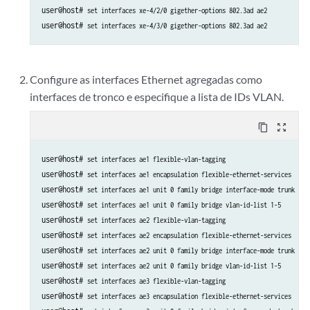
user@host# 
set interfaces xe-4/2/0 gigether-options 802.3ad ae2
user@host# 
set interfaces xe-4/3/0 gigether-options 802.3ad ae2
Configure as interfaces Ethernet agregadas como
interfaces de tronco e especifique a lista de IDs VLAN.
content_copy
zoom_out_map
user@host# 
set interfaces ae1 flexible-vlan-tagging
user@host# 
set interfaces ae1 encapsulation flexible-ethernet-services
user@host# 
set interfaces ae1 unit 0 family bridge interface-mode trunk
user@host# 
set interfaces ae1 unit 0 family bridge vlan-id-list 1-5
user@host# 
set interfaces ae2 flexible-vlan-tagging
user@host# 
set interfaces ae2 encapsulation flexible-ethernet-services
user@host# 
set interfaces ae2 unit 0 family bridge interface-mode trunk
user@host# 
set interfaces ae2 unit 0 family bridge vlan-id-list 1-5
user@host# 
set interfaces ae3 flexible-vlan-tagging
user@host# 
set interfaces ae3 encapsulation flexible-ethernet-services