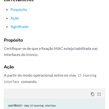
        gigether-options {

Propósito
            802.3ad ae3;

        }

Ação
    }

Significado
    ge-4/1/6 {

        gigether-options {

            802.3ad ae3;

Propósito
        }

Certifique-se de que a fixação MAC esteja habilitada nas
    }

    xe-4/2/0 {

interfaces do tronco.
        gigether-options {

            802.3ad ae2;

Ação
        }

A partir do modo operacional, entre no
    }

show l2-learning
    xe-4/3/0 {

comando.
interface
        gigether-options {

            802.3ad ae2;

content_copy
zoom_out_map
        }

    }

user@host> 
show l2-learning interface 
    ae1 {
