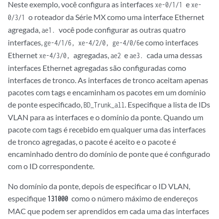
Neste exemplo, você configura as interfaces
e
xe-0/1/1
xe-
o roteador da Série MX como uma interface Ethernet
0/3/1
agregada,
você pode configurar as outras quatro
ae1.
interfaces,
e como interfaces
ge-4/1/6, xe-4/2/0,
ge-4/0/6
Ethernet
agregadas,
e
cada uma dessas
xe-4/3/0,
ae2
ae3.
interfaces Ethernet agregadas são configuradas como
interfaces de tronco. As interfaces de tronco aceitam apenas
pacotes com tags e encaminham os pacotes em um domínio
de ponte especificado,
. Especifique a lista de IDs
BD_Trunk_all
VLAN para as interfaces e o domínio da ponte. Quando um
pacote com tags é recebido em qualquer uma das interfaces
de tronco agregadas, o pacote é aceito e o pacote é
encaminhado dentro do domínio de ponte que é configurado
com o ID correspondente.
No domínio da ponte, depois de especificar o ID VLAN,
especifique
como o número máximo de endereços
131000
MAC que podem ser aprendidos em cada uma das interfaces