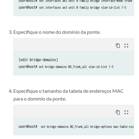
user@host# 
set interfaces ae3 unit 0 family bridge interface-mode trunk
user@host# 
set interfaces ae3 unit 0 family bridge vlan-id-list 1-5
Especifique o nome do domínio da ponte.
content_copy
zoom_out_map
[edit bridge-domains]

user@host#
 set bridge-domains BD_Trunk_all vlan-id-list 1-5
Especifique o tamanho da tabela de endereços MAC
para o domínio da ponte.
content_copy
zoom_out_map
user@host# 
 set bridge-domains BD_Trunk_all bridge-options mac-table-size 1