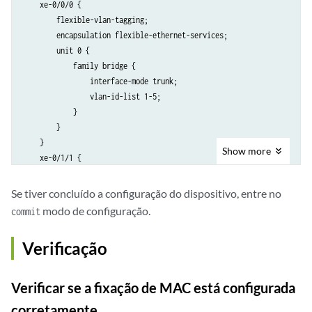
    xe-0/0/0 {

        flexible-vlan-tagging;

        encapsulation flexible-ethernet-services;

        unit 0 {

            family bridge {

                interface-mode trunk;

                vlan-id-list 1-5;

            }

        }

    }

Show
more
    xe-0/1/1 {

        gigether-options {

            802.3ad ae1;

Se tiver concluído a configuração do dispositivo, entre no
        }

modo de configuração.
commit
    }

    xe-0/3/1 {

Verificação
        gigether-options {

            802.3ad ae1;

        }

Verificar se a fixação de MAC está configurada
    }

corretamente
    ge-4/0/6 {
