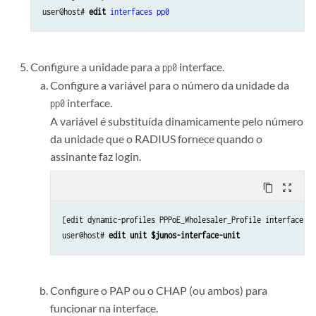
user@host# 
edit
interfaces
pp0
Configure a unidade para a
interface.
pp0
Configure a variável para o número da unidade da
interface.
pp0
A variável é substituída dinamicamente pelo número
da unidade que o RADIUS fornece quando o
assinante faz login.
content_copy
zoom_out_map
[edit dynamic-profiles PPPoE_Wholesaler_Profile interfaces p
user@host# 
edit unit $junos-interface-unit
Configure o PAP ou o CHAP (ou ambos) para
funcionar na interface.