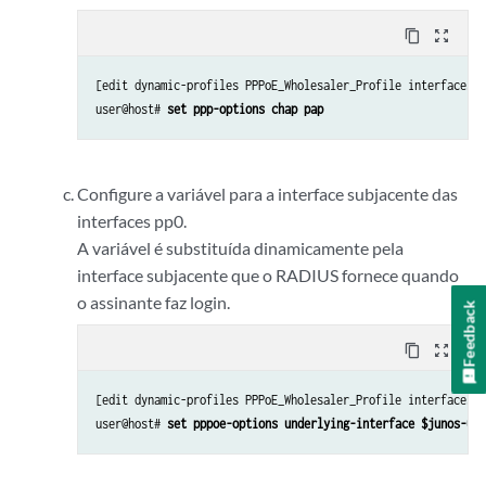
content_copy
zoom_out_map
[edit dynamic-profiles PPPoE_Wholesaler_Profile interfaces p
user@host# 
set ppp-options chap pap
Configure a variável para a interface subjacente das
interfaces pp0.
A variável é substituída dinamicamente pela
interface subjacente que o RADIUS fornece quando
o assinante faz login.
Feedback
content_copy
zoom_out_map
[edit dynamic-profiles PPPoE_Wholesaler_Profile interfaces p
user@host# 
set pppoe-options underlying-interface $junos-und