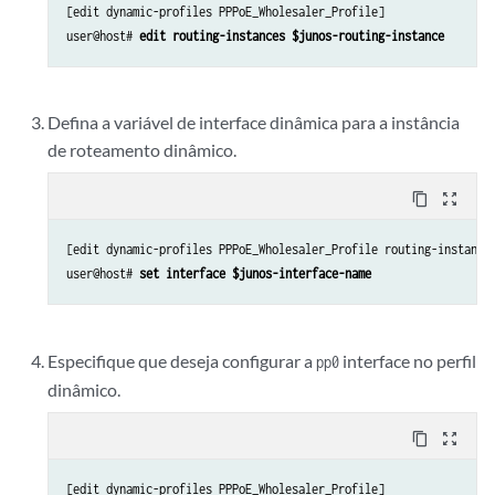
[edit dynamic-profiles PPPoE_Wholesaler_Profile]

user@host# 
edit routing-instances $junos-routing-instance
Defina a variável de interface dinâmica para a instância
de roteamento dinâmico.
content_copy
zoom_out_map
[edit dynamic-profiles PPPoE_Wholesaler_Profile routing-instances
user@host# 
set interface $junos-interface-name
Especifique que deseja configurar a
interface no perfil
pp0
dinâmico.
content_copy
zoom_out_map
[edit dynamic-profiles PPPoE_Wholesaler_Profile]
