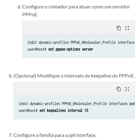
Configure o roteador para atuar como um servidor
PPPoE.
content_copy
zoom_out_map
[edit dynamic-profiles PPPoE_Wholesaler_Profile interfaces p
user@host# 
set pppoe-options server
(Opcional) Modifique o intervalo de keepalive do PPPoE.
content_copy
zoom_out_map
[edit dynamic-profiles PPPoE_Wholesaler_Profile interfaces pp0 un
user@host# 
set keepalives interval 15
Configure a família para a
interface.
pp0