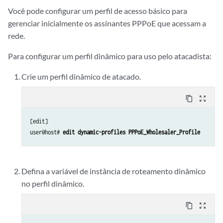
Você pode configurar um perfil de acesso básico para
gerenciar inicialmente os assinantes PPPoE que acessam a
rede.
Para configurar um perfil dinâmico para uso pelo atacadista:
Crie um perfil dinâmico de atacado.
content_copy
zoom_out_map
[edit] 

user@host# 
edit dynamic-profiles PPPoE_Wholesaler_Profile
Defina a variável de instância de roteamento dinâmico
no perfil dinâmico.
content_copy
zoom_out_map