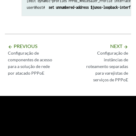
[edit dynamic-profiles PPPoE_Wholesaler_Profile interfaces p
user@host# 
 set unnumbered-address $junos-loopback-interface
PREVIOUS
NEXT
arrow_backward
arrow_forward
Configuração de
Configuração de
componentes de acesso
instâncias de
para a solução de rede
roteamento separadas
por atacado PPPoE
para varejistas de
serviços de PPPoE