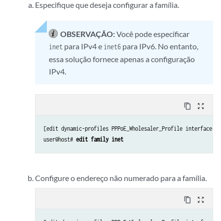
Especifique que deseja configurar a família.
OBSERVAÇÃO:
Você pode especificar
para IPv4 e
para IPv6. No entanto,
inet
inet6
essa solução fornece apenas a configuração
IPv4.
content_copy
zoom_out_map
[edit dynamic-profiles PPPoE_Wholesaler_Profile interfaces p
user@host# 
edit family inet 
Configure o endereço não numerado para a família.
content_copy
zoom_out_map