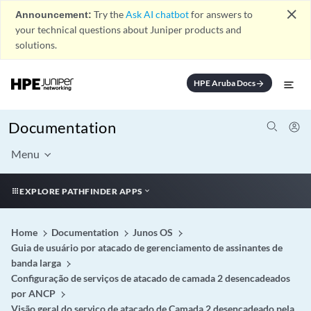
close
Announcement:
Try the
Ask AI chatbot
for answers to
your technical questions about Juniper products and
solutions.
HPE Aruba Docs
arrow_forward
Documentation
Menu
EXPLORE PATHFINDER APPS
Home
Documentation
Junos OS
Guia de usuário por atacado de gerenciamento de assinantes de
banda larga
Configuração de serviços de atacado de camada 2 desencadeados
por ANCP
Visão geral do serviço de atacado de Camada 2 desencadeado pela