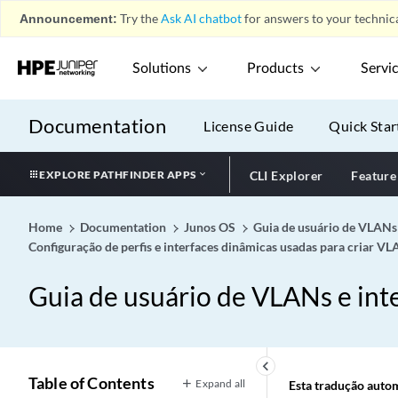
Announcement:
Try the
Ask AI chatbot
for answers to your technica
Solutions
Products
Servi
Documentation
License Guide
Quick Star
EXPLORE PATHFINDER APPS
CLI Explorer
Feature
Home
Documentation
Junos OS
Guia de usuário de VLANs 
Configuração de perfis e interfaces dinâmicas usadas para criar V
Guia de usuário de VLANs e inte
keyboard_arrow_left
Table of Contents
Expand all
Esta tradução automá