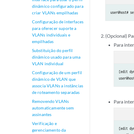
dinâmico configurado para
criar VLANs empilhadas
user@host# se
Configuração de interfaces
para oferecer suporte a
VLANs individuais e
(Opcional) Pa
empilhadas
Para inte
Substituição do perfil
dinâmico usado para uma
VLAN individual
[edit dy
Configuração de um perfil
user@hos
dinâmico de VLAN que
associa VLANs a instâncias
de roteamento separadas
Removendo VLANs
Para inte
automaticamente sem
assinantes
Verificação e
[edit dy
gerenciamento da