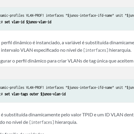
namic-profiles VLAN-PROF1 interfaces "$junos-interface-ifd-name" unit "$juno
t# 
set vlan-id $junos-vlan-id
perfil dinâmico é instanciado, a variável é substituída dinamica
 intervalo VLAN especificado no nível de
hierarquia.
[interfaces]
igurar o perfil dinâmico para criar VLANs de tag única que aceitem
namic-profiles VLAN-PROF1 interfaces "$junos-interface-ifd-name" unit "$juno
t# 
set vlan-tags outer $junos-vlan-id
l é substituída dinamicamente pelo valor TPID e um ID VLAN den
ado no nível de
hierarquia.
[interfaces]