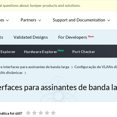
l questions about Juniper products and solutions.
ces
Partners
Support and Documentation
ts
Validated Designs
For Developers
New
New
New application
 Explorer
Hardware Explorer
Port Checker
e interfaces para assinantes de banda larga
Configuração de VLANs din
LANs dinâmicas
rfaces para assinantes de banda l
star
star
star
star
star
tica foi útil?