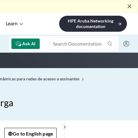
close
HPE Aruba Networking
Learn
arrow_forward
documentation
Ask AI
âmicas para redes de acesso a assinantes
arga
keyboard_arrow_right
Go to English page