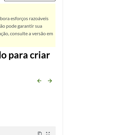
bora esforços razoáveis
ão pode garantir sua
ução, consulte a versão em
o para criar
arrow_backward
arrow_forward
content_copy
zoom_out_map