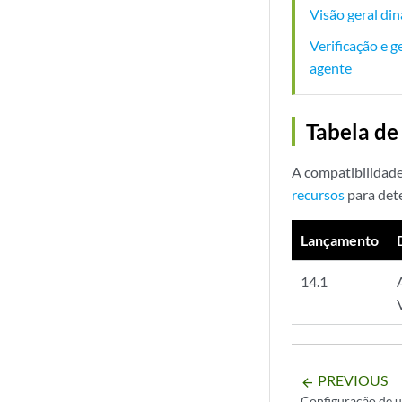
Visão geral d
Verificação e 
agente
Tabela de
A compatibilidade
recursos
para det
Lançamento
14.1
PREVIOUS
arrow_backward
Configuração de 