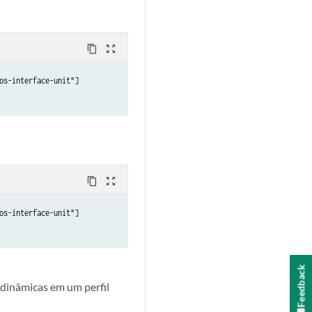
content_copy
zoom_out_map
s-interface-unit"]

content_copy
zoom_out_map
s-interface-unit"]

Feedback
 dinâmicas em um perfil