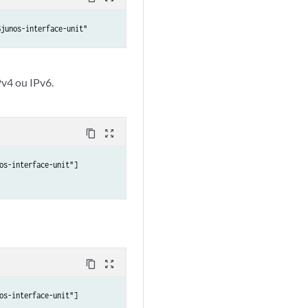
$junos-interface-unit"
Pv4 ou IPv6.
content_copy
zoom_out_map
s-interface-unit"]

content_copy
zoom_out_map
s-interface-unit"]
