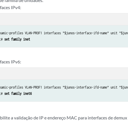
de família de unidades.
faces IPv4:
namic-profiles VLAN-PROF1 interfaces "$junos-interface-ifd-name" unit "$juno
t# 
set family inet
faces IPv6:
namic-profiles VLAN-PROF1 interfaces "$junos-interface-ifd-name" unit "$juno
t# 
set family inet6
bilite a validação de IP e endereço MAC para interfaces de demux