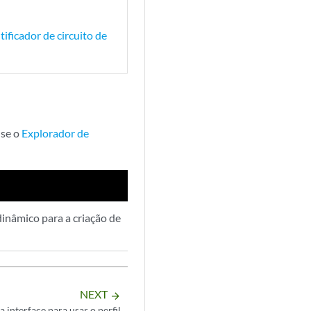
ficador de circuito de
Use o
Explorador de
dinâmico para a criação de
NEXT
arrow_forward
interface para usar o perfil