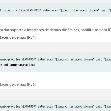
t dynamic-profile VLAN-PROF1 interfaces "$junos-interface-ifd-name" unit "
ra dar suporte a interfaces de demux dinâmicas, habilite-as para I
rfaces de demux IPv4:
namic-profiles VLAN-PROF1 interfaces "$junos-interface-ifd-name" unit "$juno
t# 
set demux-source inet
rfaces de demux IPv6:
namic-profiles VLAN-PROF1 interfaces "$junos-interface-ifd-name" unit "$juno