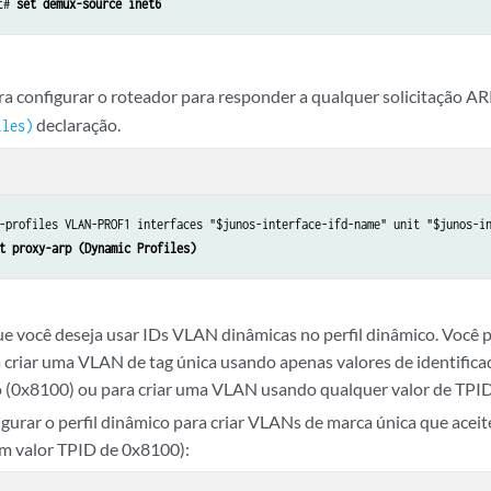
t# 
set demux-source inet6
ra configurar o roteador para responder a qualquer solicitação AR
declaração.
iles)
-profiles VLAN-PROF1 interfaces "$junos-interface-ifd-name" unit "$junos-in
t proxy-arp (Dynamic Profiles)
ue você deseja usar IDs VLAN dinâmicas no perfil dinâmico. Você p
 criar uma VLAN de tag única usando apenas valores de identifica
 (0x8100) ou para criar uma VLAN usando qualquer valor de TPID
igurar o perfil dinâmico para criar VLANs de marca única que ace
m valor TPID de 0x8100):