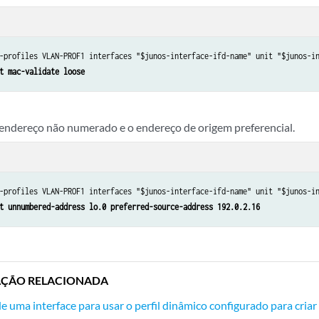
-profiles VLAN-PROF1 interfaces "$junos-interface-ifd-name" unit "$junos-in
t mac-validate loose
 endereço não numerado e o endereço de origem preferencial.
-profiles VLAN-PROF1 interfaces "$junos-interface-ifd-name" unit "$junos-in
t unnumbered-address lo.0 preferred-source-address 192.0.2.16
ÇÃO RELACIONADA
e uma interface para usar o perfil dinâmico configurado para cria