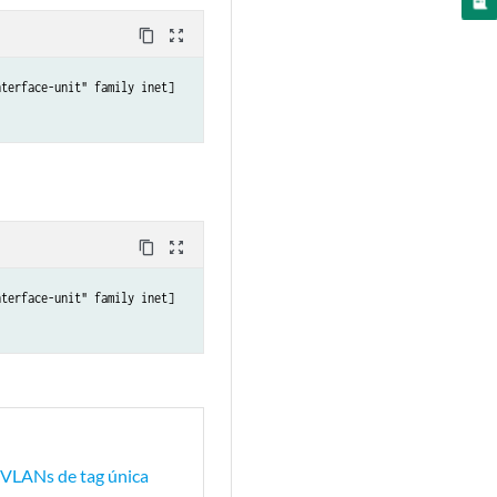
content_copy
zoom_out_map
terface-unit" family inet]

content_copy
zoom_out_map
terface-unit" family inet]

r VLANs de tag única