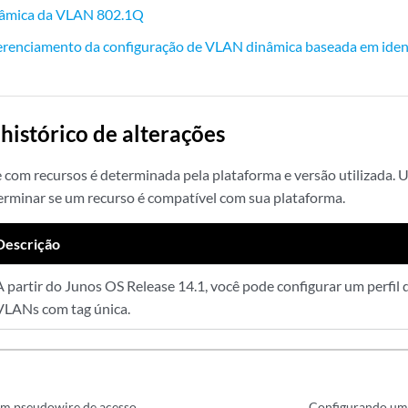
inâmica da VLAN 802.1Q
gerenciamento da configuração de VLAN dinâmica baseada em identi
 histórico de alterações
 com recursos é determinada pela plataforma e versão utilizada. 
erminar se um recurso é compatível com sua plataforma.
Descrição
A partir do Junos OS Release 14.1, você pode configurar um perfil 
VLANs com tag única.
um pseudowire de acesso
Configurando uma 