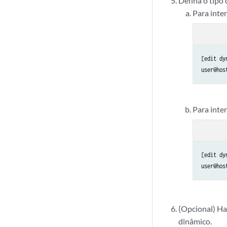
Defina o tipo 
Para inter
[edit dy
user@hos
Para inter
[edit dy
user@hos
(Opcional) Ha
dinâmico.