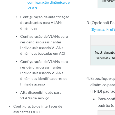
user@hos
configuração dinâmica de
VLAN
Configuração da autenticação
play_arrow
(Opcional) Pa
de assinantes para VLANs
dinâmicas
(Dynamic Prof
Configuração de VLANs para
play_arrow
residências ou assinantes
individuais usando VLANs
[edit dynamic
dinâmicas baseadas em ACI
user@host# 
se
Configuração de VLANs para
play_arrow
residências ou assinantes
individuais usando VLANs
Especifique q
dinâmicas identificadores de
linha de acesso
dinâmico para
(TPID) padrão
Alta disponibilidade para
play_arrow
VLANs de serviço
Para conf
padrão (u
Configuração de interfaces de
play_arrow
assinantes DHCP