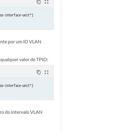
content_copy
zoom_out_map
s-interface-unit"]

mente por um ID VLAN
 qualquer valor de TPID:
content_copy
zoom_out_map
s-interface-unit"]

tro do intervalo VLAN