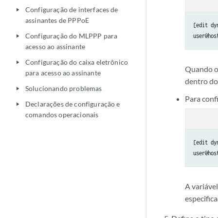
Configuração de interfaces de
play_arrow
assinantes de PPPoE
[edit dy
Configuração do MLPPP para
user@hos
play_arrow
acesso ao assinante
Configuração do caixa eletrônico
play_arrow
Quando o 
para acesso ao assinante
dentro do
Solucionando problemas
play_arrow
Para conf
Declarações de configuração e
play_arrow
comandos operacionais
[edit dy
user@hos
A variáve
especific