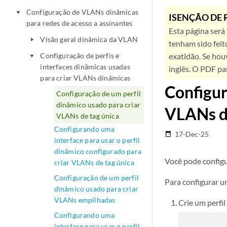
Configuração de VLANs dinâmicas
play_arrow
ISENÇÃO DE 
para redes de acesso a assinantes
Esta página será
Visão geral dinâmica da VLAN
play_arrow
tenham sido feit
Configuração de perfis e
exatidão. Se hou
play_arrow
interfaces dinâmicas usadas
inglês. O PDF pa
para criar VLANs dinâmicas
Configur
Configuração de um perfil
dinâmico usado para criar
VLANs d
VLANs de tag única
Configurando uma
17-Dec-25
date_range
interface para usar o perfil
dinâmico configurado para
Você pode configu
criar VLANs de tag única
Configuração de um perfil
Para configurar u
dinâmico usado para criar
VLANs empilhadas
Crie um perfil
Configurando uma
interface para usar o perfil