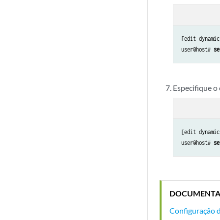
[edit dynamic
user@host# 
se
Especifique o
[edit dynamic
user@host# 
se
DOCUMENTA
Configuração d