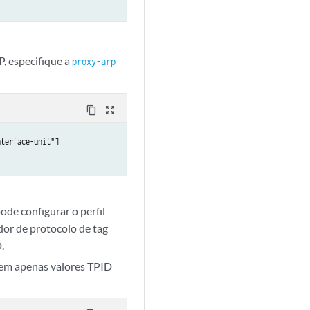
P, especifique a
proxy-arp
content_copy
zoom_out_map
terface-unit"]

ode configurar o perfil
dor de protocolo de tag
.
item apenas valores TPID