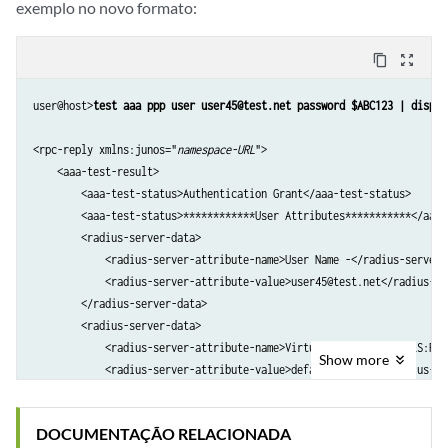
exemplo no novo formato:
    </aaa-test-result>

    <cli>

content_copy
zoom_out_map
        <banner></banner>

    </cli>

user@host>
test aaa ppp user user45@test.net password $ABC123 | displa
</rpc-reply>
<rpc-reply xmlns:junos="
namespace-URL
">

    <aaa-test-result>

        <aaa-test-status>Authentication Grant</aaa-test-status>

        <aaa-test-status>************User Attributes***********</aaa-t
        <radius-server-data>

            <radius-server-attribute-name>User Name -</radius-server-
            <radius-server-attribute-value>user45@test.net</radius-se
        </radius-server-data>

        <radius-server-data>

            <radius-server-attribute-name>Virtual Router Name (LS:RI)
Show
more
            <radius-server-attribute-value>default:default</radius-se
        </radius-server-data>

        <radius-server-data>

DOCUMENTAÇÃO RELACIONADA
            <radius-server-attribute-name>Service Type -</radius-serv