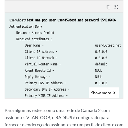
         Framed MTU -                             (null)           

         Framed Route -                           not set          

content_copy
zoom_out_map
         Ingress Policy Name -                    not set          

         Egress Policy Name -                     not set          

user@host>
test aaa ppp user user45@test.net password 55N33%%56
         IGMP -                                   disabled         

Authentication Deny

         Redirect VR Name -                       default          

    Reason : Access Denied

         Service Bundle -                         Null             

    Received Attributes :

         Framed Ip Route Tag -                    not set          

         User Name -                              user45@test.net    

         Ignore DF Bit -                          disabled         

         Client IP Address -                      0.0.0.0          

         IGMP Access Group Name -                 not set          

         Client IP Netmask -                      0.0.0.0          

         IGMP Access Source Group Name -          not set          

         Virtual Router Name -                    default          

         MLD Access Group Name -                  not set          

         Agent Remote Id -                        NULL             

         MLD Access Source Group Name -           not set          

         Reply Message -                          NULL             

         IGMP Version -                           not set          

         Primary DNS IP Address -                 0.0.0.0          

         MLD Version -                            not set          

         Secondary DNS IP Address -               0.0.0.0          

Show
more
         IGMP Immediate Leave -                   disabled         

         Primary WINS IP Address -                0.0.0.0          

         MLD Immediate Leave -                    disabled         

         Secondary WINS IP Address -              0.0.0.0          

         IPv6 Ingress Policy Name -               not set          

         Primary DNS IPv6 Address  -              ::               

Para algumas redes, como uma rede de Camada 2 com
         IPv6 Egress Policy Name -                not set          

         Secondary DNS IPv6 Address  -            ::               

assinantes VLAN-OOB, o RADIUS é configurado para
         Acct Session ID -                        1                

         Framed Pool -                            not set          

fornecer o endereço do assinante em um perfil de cliente com
         Acct Interim Interval -                  750              

         Class Attribute -                        not set          
