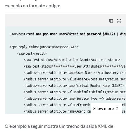
         NAS Port -                               4095             

exemplo no formato antigo:
         NAS Port Type -                          15               

         Framed Protocol -                        0                

    Test complete. Exiting
content_copy
zoom_out_map
user@host>
test aaa ppp user user45@test.net password $ABC123 | displa
<rpc-reply xmlns:junos="
namespace-URL
">

    <aaa-test-result>

        <aaa-test-status>Authentication Grant</aaa-test-status>

        <aaa-test-status>************User Attributes***********</aaa-t
        <radius-server-attribute-name>User Name -</radius-server-attri
        <radius-server-attribute-value>user45@test.net</radius-server
        <radius-server-attribute-name>Virtual Router Name (LS:RI) -</
        <radius-server-attribute-value>default:default</radius-server
        <radius-server-attribute-name>Service Type -</radius-server-at
        <radius-server-attribute-value>Framed</radius-server-attribute
Show
more
        <radius-server-attribute-name>Agent Remote Id -</radius-serve
        <radius-server-attribute-value>&lt;not set&gt;</radius-server
...

O exemplo a seguir mostra um trecho da saída XML de
  <aaa-test-status>Test complete. Exiting</aaa-test-status>
