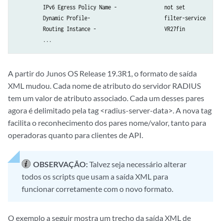
         Service Bundle -                         Null             

         IPv6 Egress Policy Name -                not set          

         Framed Ip Route Tag -                    not set          

         Dynamic Profile-                         filter-service

         Ignore DF Bit -                          disabled         

         Routing Instance -                       VR27fin

         IGMP Access Group Name -                 not set          

         IGMP Access Source Group Name -          not set          

         MLD Access Group Name -                  not set          

         MLD Access Source Group Name -           not set          

A partir do Junos OS Release 19.3R1, o formato de saída
         IGMP Version -                           not set          

XML mudou. Cada nome de atributo do servidor RADIUS
         MLD Version -                            not set          

tem um valor de atributo associado. Cada um desses pares
         IGMP Immediate Leave -                   disabled         

agora é delimitado pela tag <radius-server-data>. A nova tag
         MLD Immediate Leave -                    disabled         

facilita o reconhecimento dos pares nome/valor, tanto para
         IPv6 Ingress Policy Name -               not set          

operadoras quanto para clientes de API.
         IPv6 Egress Policy Name -                not set          

         Acct Session ID -                        12               

         Acct Interim Interval -                  0                

OBSERVAÇÃO:
Talvez seja necessário alterar
         Acct Type -                              0                

todos os scripts que usam a saída XML para
         Ingress Statistics -                     disabled         

funcionar corretamente com o novo formato.
         Egress Statistics -                      disabled         

         Chargeable user identity -               0                

         NAS Port Id -                            -0/0/0.0         

O exemplo a seguir mostra um trecho da saída XML de