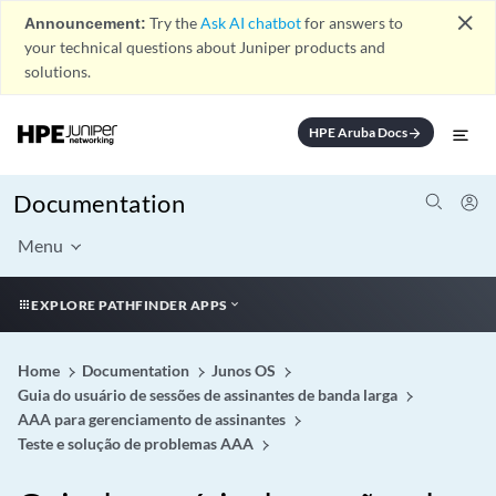
close
Announcement:
Try the
Ask AI chatbot
for answers to
your technical questions about Juniper products and
solutions.
HPE Aruba Docs
arrow_forward
Documentation
Menu
EXPLORE PATHFINDER APPS
Home
Documentation
Junos OS
Guia do usuário de sessões de assinantes de banda larga
AAA para gerenciamento de assinantes
Teste e solução de problemas AAA