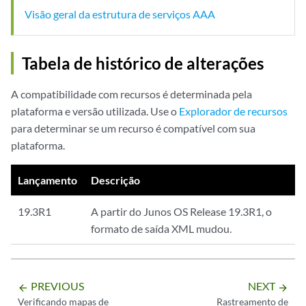
            <radius-server-attribute-value>Framed</radius-server-attri
Visão geral da estrutura de serviços AAA
        </radius-server-data>

        <radius-server-data>

            <radius-server-attribute-name>Agent Remote Id -</radius-s
Tabela de histórico de alterações
            <radius-server-attribute-value>&lt;not set&gt;</radius-se
        </radius-server-data>

A compatibilidade com recursos é determinada pela
...

plataforma e versão utilizada. Use o
Explorador de recursos
        <aaa-test-status>Test complete. Exiting</aaa-test-status>

para determinar se um recurso é compatível com sua
    </aaa-test-result>

    <cli>

plataforma.
        <banner></banner>

    </cli>

Lançamento
Descrição
19.3R1
A partir do Junos OS Release 19.3R1, o
formato de saída XML mudou.
PREVIOUS
NEXT
arrow_backward
arrow_forward
Verificando mapas de
Rastreamento de