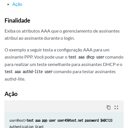
Ação
Finalidade
Exiba os atributos AAA que o gerenciamento de assinantes
atribui ao assinante durante o login.
O exemplo a seguir testa a configuração AAA para um
assinante PPP. Você pode usar o
comando
test aaa dhcp user
para realizar um teste semelhante para assinantes DHCP e o
comando para testar assinantes
test aaa authd-lite user
authd-lite.
Ação
content_copy
zoom_out_map
user@host>
test aaa ppp user user45@test.net password $ABC123
Authentication Grant
