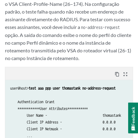
o VSA Client-Profile-Name (26–174). Na configuração
         Acct Type -                              1                

         Service Type -                           0                

padrão, o teste falha quando não recebe um endereço de
         Ingress Statistics -                     disabled         

         Client IPv6 Address -                    ::               

         Egress Statistics -                      disabled         

assinante diretamente do RADIUS. Para testar com sucesso
         Client IPv6 Mask -                       null             

         Chargeable user identity -               0                

         Framed IPv6 Prefix -                     ::/0             

esses assinantes, você deve incluir a
no-address-request
         NAS Port Id -                            -0/0/0.0         

         Framed IPv6 Pool -                       not-set          

opção. A saída do comando exibe o nome do perfil do cliente
         NAS Port -                               4095             

         NDRA IPv6 Prefix -                       not-set          

no campo Perfil dinâmico e o nome da instância de
         NAS Port Type -                          15               

         Login IPv6 Host -                        ::               

roteamento transmitida pelo VSA do roteador virtual (26-1)
         Framed Protocol -                        1                

         Framed Interface Id -                    0:0:0:0          

no campo Instância de roteamento.
         IPv4 ADF Rule -                          010100

         Delegated IPv6 Prefix -                  ::/0             

         IPv4 ADF Rule -                          010101

         Delegated IPv6 Pool -                    not-set          

         IPv6 ADF Rule -                          030100

         User Password -                          55N33%%56        

content_copy
zoom_out_map
         IPv6 ADF Rule -                          030101

         CHAP Password -                          NULL             

    ****Pausing 10 seconds before disconnecting the test user*********
         Mac Address -                            00:00:5E:00:53:ab

user@host>
test aaa ppp user thomastank no-address-request
    Logging out subscriber

         Filter Id -                              not set          

         Terminate Id -                           not set          

         Framed MTU -                             (null)           

    Authentication Grant

    Test complete. Exiting
         Framed Route -                           not set          

    ************User Attributes***********

Feedback
         Ingress Policy Name -                    not set          

         User Name -                              thomastank

         Egress Policy Name -                     not set          

         Client IP Address -                      0.0.0.0

         IGMP -                                   disabled         

         Client IP Netmask -                      0.0.0.0

         Redirect VR Name -                       default          

         ...
