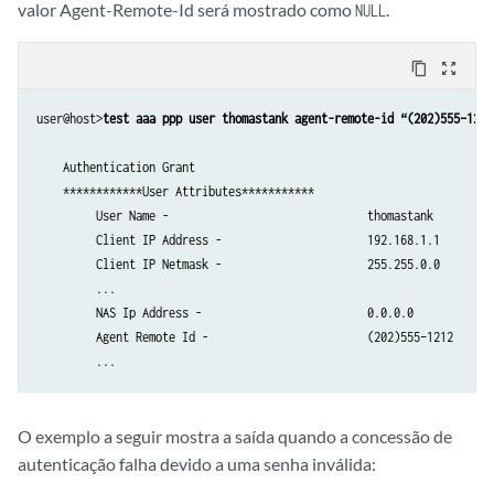
valor Agent-Remote-Id será mostrado como
.
NULL
         NDRA IPv6 Prefix -                       not-set          

         Login IPv6 Host -                        ::               

         Framed Interface Id -                    0:0:0:0      

content_copy
zoom_out_map
         Delegated IPv6 Prefix -                  ::/0  

         Delegated IPv6 Pool -                    not-set          

user@host>
test aaa ppp user thomastank agent-remote-id “(202)555–1212
         User Password -                          $ABC123           

         CHAP Password -                          NULL             

    Authentication Grant

         Mac Address -                            00:00:5E:00:53:ab

    ************User Attributes***********

         Idle Timeout -                           600             

         User Name -                              thomastank

         Session Timeout -                        6000            

         Client IP Address -                      192.168.1.1

         Service Name (1) -                       cos-service(video_sc
         Client IP Netmask -                      255.255.0.0

         Service Statistics (1) -                 1                

         ...

         Service Acct Interim (1) -               600              

         NAS Ip Address -                         0.0.0.0

         Service Activation Type (1) -            1                

         Agent Remote Id -                        (202)555–1212

         Service Name (2) -                       filter-service(in_f
         Service Statistics (2) -                 2                

         Service Acct Interim (2) -               900              

         Service Activation Type (2) -            1                

O exemplo a seguir mostra a saída quando a concessão de
         Cos shaping rate -                       100m             

autenticação falha devido a uma senha inválida:
         Filter Id -                              not set          
