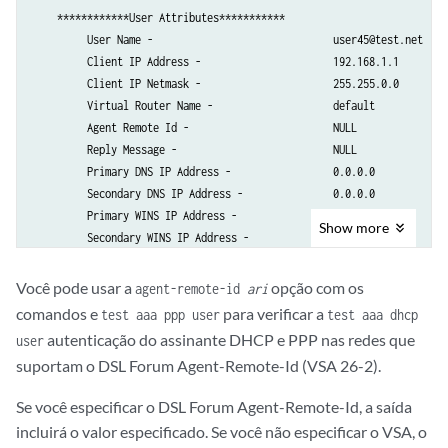
    ************User Attributes***********

         User Name -                              user45@test.net     
         Client IP Address -                      192.168.1.1       

         Client IP Netmask -                      255.255.0.0  

         Virtual Router Name -                    default          

         Agent Remote Id -                        NULL             

         Reply Message -                          NULL

         Primary DNS IP Address -                 0.0.0.0   

         Secondary DNS IP Address -               0.0.0.0   

         Primary WINS IP Address -                0.0.0.0          

Show
more
         Secondary WINS IP Address -              0.0.0.0          

         Primary DNS IPv6 Address  -              ::

         Secondary DNS IPv6 Address  -            ::

Você pode usar a
opção com os
agent-remote-id
ari
         Framed Pool -                            not set          

comandos e
para verificar a
test aaa ppp user
test aaa dhcp
         Class Attribute -                        TEST            

autenticação do assinante DHCP e PPP nas redes que
user
         Service Type -                           0                

suportam o DSL Forum Agent-Remote-Id (VSA 26-2).
         Client IPv6 Address -                    ::               

         Client IPv6 Mask -                       null             

Se você especificar o DSL Forum Agent-Remote-Id, a saída
         Framed IPv6 Prefix -                     ::/0

incluirá o valor especificado. Se você não especificar o VSA, o
         Framed IPv6 Pool -                       not-set          
