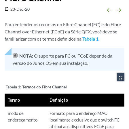
23-Dec-20
date_range
arrow_backward
arrow_forward
Para entender os recursos do Fibre Channel (FC) e do Fibre
Channel over Ethernet (FCoE) da Série QFX, você deve se
familiarizar com os termos definidos na
Tabela 1
.
NOTA:
O suporte para FC ou FCoE depende da
versão do Junos OS em sua instalação.
zoom_out_map
Tabela 1:
Termos do Fibre Channel
Termo
Definição
modo de
Formato para o endereço MAC
endereçamento
localmente exclusivo que o switch FC
atribui aos dispositivos FCoE para