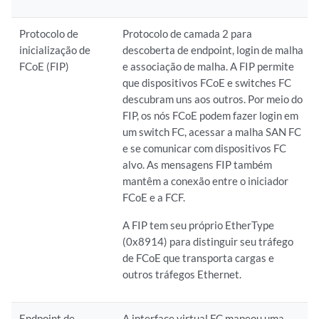
Protocolo de
Protocolo de camada 2 para
inicialização de
descoberta de endpoint, login de malha
FCoE (FIP)
e associação de malha. A FIP permite
que dispositivos FCoE e switches FC
descubram uns aos outros. Por meio do
FIP, os nós FCoE podem fazer login em
um switch FC, acessar a malha SAN FC
e se comunicar com dispositivos FC
alvo. As mensagens FIP também
mantêm a conexão entre o iniciador
FCoE e a FCF.
A FIP tem seu próprio EtherType
(0x8914) para distinguir seu tráfego
de FCoE que transporta cargas e
outros tráfegos Ethernet.
Endpoint de
A interface virtual FC mapeou uma