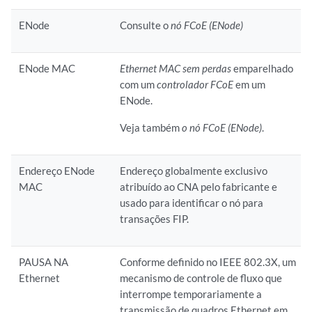
ENode
Consulte o
nó FCoE (ENode)
ENode MAC
Ethernet MAC sem perdas
emparelhado
com um
controlador FCoE
em um
ENode.
Veja também
o nó FCoE (ENode)
.
Endereço ENode
Endereço globalmente exclusivo
MAC
atribuído ao CNA pelo fabricante e
usado para identificar o nó para
transações FIP.
PAUSA NA
Conforme definido no IEEE 802.3X, um
Ethernet
mecanismo de controle de fluxo que
interrompe temporariamente a
transmissão de quadros Ethernet em