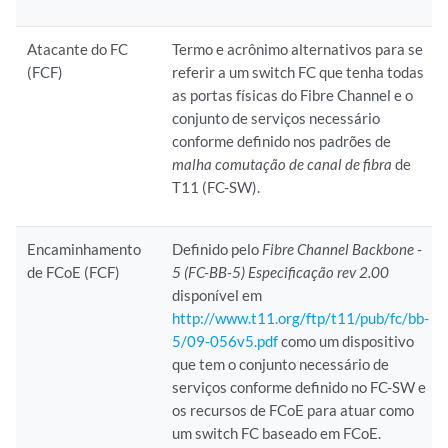
Atacante do FC
Termo e acrônimo alternativos para se
(FCF)
referir a um switch FC que tenha todas
as portas físicas do Fibre Channel e o
conjunto de serviços necessário
conforme definido nos padrões de
malha comutação de canal de fibra
de
T11 (FC-SW).
Encaminhamento
Definido pelo
Fibre Channel Backbone -
de FCoE (FCF)
5 (FC-BB-5) Especificação rev 2.00
disponível em
http://www.t11.org/ftp/t11/pub/fc/bb-
5/09-056v5.pdf
como um dispositivo
que tem o conjunto necessário de
serviços conforme definido no FC-SW e
os recursos de FCoE para atuar como
um switch FC baseado em FCoE.