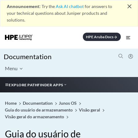
close
Announcement:
Try the
Ask AI chatbot
for answers to
your technical questions about Juniper products and
solutions.
HPE Aruba Docs
arrow_forward
Documentation
Menu
EXPLORE PATHFINDER APPS
Home
Documentation
Junos OS
Guia do usuário de armazenamento
Visão geral
Visão geral do armazenamento
Guia do usuário de