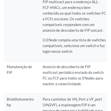
FIP multicast para o endereço ALL-
FCF-MACs, um endereço bem
conhecido ao qual todos os switches FC
e FCFs escutam. Os switches
compatíveis respondem com um
anúncio de descoberta de FIP unicast.
O ENode compila uma lista de switches
compatíveis, seleciona um switch e faz
login nesse switch.
Manutenção de
Anúncio de descoberta de FIP
FIP
multicast periódico enviado do switch
FC ou FCF para todos os ENodes para
manter a conectividade.
Bisbilhotamento
Para caminhos de VN_Port a VF_port
fip
(VN2VF), a espionagem FIP é um
recurso de segurança habilitado para