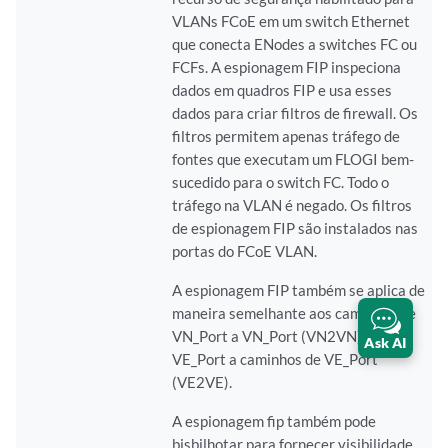
VLANs FCoE em um switch Ethernet
que conecta ENodes a switches FC ou
FCFs. A espionagem FIP inspeciona
dados em quadros FIP e usa esses
dados para criar filtros de firewall. Os
filtros permitem apenas tráfego de
fontes que executam um FLOGI bem-
sucedido para o switch FC. Todo o
tráfego na VLAN é negado. Os filtros
de espionagem FIP são instalados nas
portas do FCoE VLAN.
A espionagem FIP também se aplica de
maneira semelhante aos caminhos de
VN_Port a VN_Port (VN2VN) e
Ask AI
VE_Port a caminhos de VE_Port
(VE2VE).
A espionagem fip também pode
bisbilhotar para fornecer visibilidade