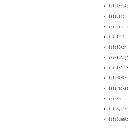
isisAreaA
isisCirc
isisCircL
isisIPRA
isisISAdj
isisISAdj
isisISAdj
isisMANAr
isisPacke
isisRa
isisSysPr
isisSummA