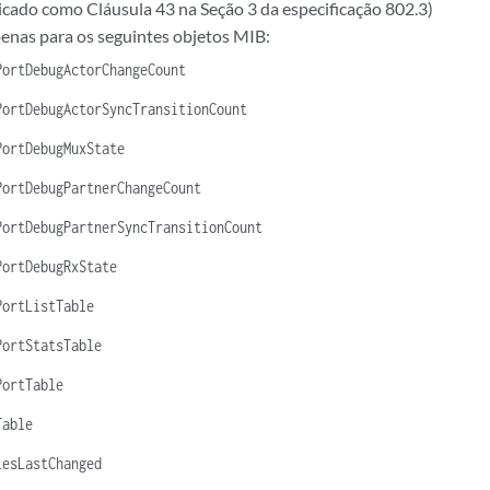
icado como Cláusula 43 na Seção 3 da especificação 802.3)
enas para os seguintes objetos MIB:
PortDebugActorChangeCount
PortDebugActorSyncTransitionCount
PortDebugMuxState
PortDebugPartnerChangeCount
PortDebugPartnerSyncTransitionCount
PortDebugRxState
PortListTable
PortStatsTable
PortTable
Table
lesLastChanged