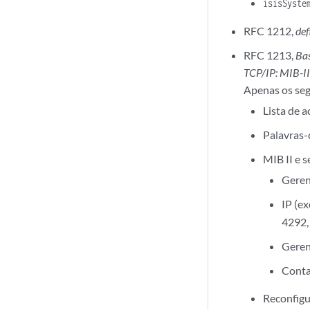
isisSyste
RFC 1212,
def
RFC 1213,
Ba
TCP/IP: MIB-I
Apenas os seg
Lista de 
Palavras-
MIB II e 
Geren
IP (e
4292
Gere
Conta
Reconfigu