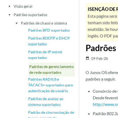
Visão geral
play_arrow
ISENÇÃO DE 
Padrões suportados
play_arrow
Esta página será
tenham sido feit
Padrões de chassi e sistema
play_arrow
exatidão. Se hou
Padrões BFD suportados
inglês. O PDF pa
Padrões BOOTP e DHCP
suportados
Padrões 
Padrões de IP móvel
suportados
19-Feb-26
date_range
Padrões de gerenciamento
O Junos OS oferec
de rede suportados
padrões a seguir.
Padrões RADIUS e
TACACS+ suportados para
autenticação de usuário
Consórcio de
Desde feverei
Padrões de acesso ao
http://www.s
sistema suportados
Padrão de sincronização de
Padrão 802.3ad