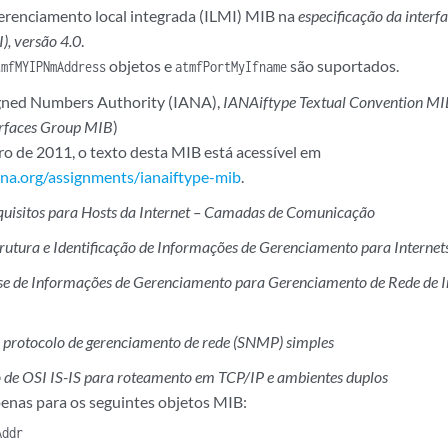
gerenciamento local integrada (ILMI) MIB na
especificação da interf
), versão 4.0
.
objetos e
são suportados.
tmfMYIPNmAddress
atmfPortMyIfname
igned Numbers Authority (IANA),
IANAiftype Textual Convention M
erfaces Group MIB
)
ro de 2011, o texto desta MIB está acessível em
na.org/assignments/ianaiftype-mib
.
uisitos para Hosts da Internet – Camadas de Comunicação
rutura e Identificação de Informações de Gerenciamento para Interne
se de Informações de Gerenciamento para Gerenciamento de Rede de I
protocolo de gerenciamento de rede (SNMP) simples
 de OSI IS-IS para roteamento em TCP/IP e ambientes duplos
enas para os seguintes objetos MIB:
Addr