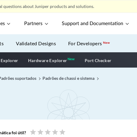
l questions about Juniper products and solutions.
ces
Partners
Support and Documentation
ts
Validated Designs
For Developers
New
New
New application
 Explorer
Hardware Explorer
Port Checker
Padrões suportados
Padrões de chassi e sistema
star
star
star
star
star
tica foi útil?