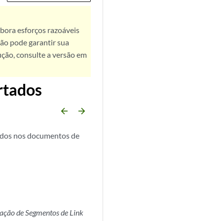
bora esforços razoáveis
ão pode garantir sua
ução, consulte a versão em
rtados
arrow_backward
arrow_forward
nidos nos documentos de
ação de Segmentos de Link