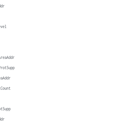
ddr
evel
AreaAddr
ProtSupp
eaAddr
tCount
otSupp
ddr