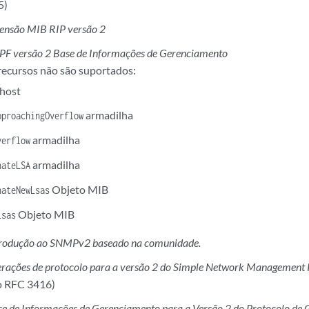
5)
tensão MIB RIP versão 2
PF versão 2 Base de Informações de Gerenciamento
recursos não são suportados:
 host
armadilha
pproachingOverflow
armadilha
verflow
armadilha
nateLSA
Objeto MIB
nateNewLsas
Objeto MIB
Lsas
trodução ao SNMPv2 baseado na comunidade.
erações de protocolo para a versão 2 do Simple Network Management
o RFC 3416)
e de Informações de Gerenciamento para a Versão 2 do Protocolo de