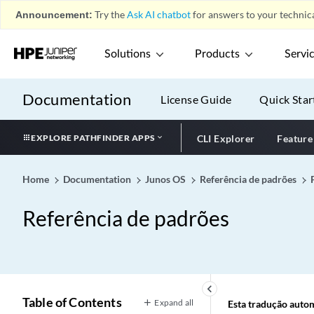
Announcement:
Try the
Ask AI chatbot
for answers to your technica
Solutions
Products
Servi
Documentation
License Guide
Quick Star
EXPLORE PATHFINDER APPS
CLI Explorer
Feature
Home
Documentation
Junos OS
Referência de padrões
Referência de padrões
keyboard_arrow_left
Table of Contents
Expand all
Esta tradução automá