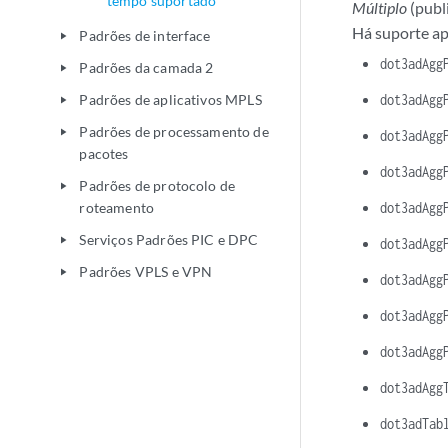
tempo suportado
Múltiplo
(publ
Há suporte ap
Padrões de interface
play_arrow
dot3adAgg
Padrões da camada 2
play_arrow
Padrões de aplicativos MPLS
dot3adAgg
play_arrow
Padrões de processamento de
play_arrow
dot3adAgg
pacotes
dot3adAgg
Padrões de protocolo de
play_arrow
roteamento
dot3adAgg
Serviços Padrões PIC e DPC
play_arrow
dot3adAgg
Padrões VPLS e VPN
play_arrow
dot3adAgg
dot3adAgg
dot3adAgg
dot3adAgg
dot3adTab