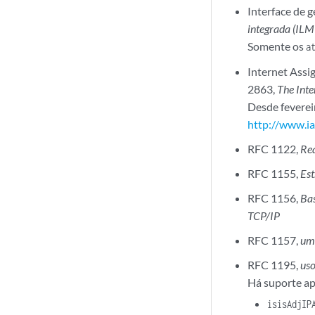
Interface de 
integrada (ILMI
Somente os
a
Internet Ass
2863,
The Int
Desde feverei
http://www.ia
RFC 1122,
Req
RFC 1155,
Est
RFC 1156,
Ba
TCP/IP
RFC 1157,
um 
RFC 1195,
uso
Há suporte ap
isisAdjIP