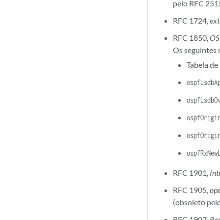
pelo RFC 251
RFC 1724,
ex
RFC 1850,
OS
Os seguintes 
Tabela de
ospfLsdbA
ospfLsdbO
ospfOrigi
ospfOrigi
ospfRxNew
RFC 1901,
In
RFC 1905,
op
(obsoleto pel
RFC 1907,
Bas