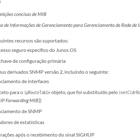
m
inições concisas de MIB
se de Informações de Gerenciamento para Gerenciamento de Rede de I
I
uintes recursos são suportados:
acesso seguro específico do Junos OS
chave de configuração primária
seus derivados SNMP versão 2, incluindo o seguinte:
ciamento de interfaces
xceto para o
objeto, que foi substituído pelo
ipRouteTable
inetCidrR
,
IP Forwarding MIB
])
nciamento de SNMP
dores de estatísticas
rações após o recebimento do sinal SIGHUP