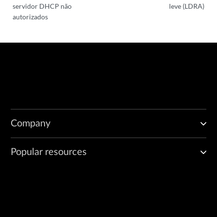
servidor DHCP não
leve (LDRA)
autorizados
Company
Popular resources