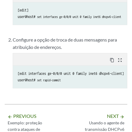
[edit]

user@host# 
set interfaces ge-0/0/0 unit 0 family inet6 dhcpv6-client
Configure a opção de troca de duas mensagens para
atribuição de endereços.
content_copy
zoom_out_map
[edit interfaces ge-0/0/0 unit 0 family inet6 dhcpv6-client]

user@host# 
set rapid-commit
PREVIOUS
NEXT
arrow_backward
arrow_forward
Exemplo: proteção
Usando o agente de
contra ataques de
transmissão DHCPv6