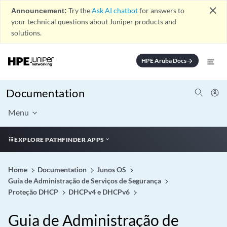
close
Announcement:
Try the
Ask AI chatbot
for answers to
your technical questions about Juniper products and
solutions.
HPE Aruba Docs
arrow_forward
Documentation
Menu
EXPLORE PATHFINDER APPS
Home
Documentation
Junos OS
Guia de Administração de Serviços de Segurança
Proteção DHCP
DHCPv4 e DHCPv6
Guia de Administração de