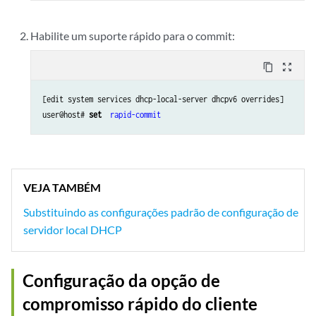
Habilite um suporte rápido para o commit:
content_copy
zoom_out_map
[edit system services dhcp-local-server dhcpv6 overrides]

user@host# 
set 
rapid-commit
VEJA TAMBÉM
Substituindo as configurações padrão de configuração de
servidor local DHCP
Configuração da opção de
compromisso rápido do cliente