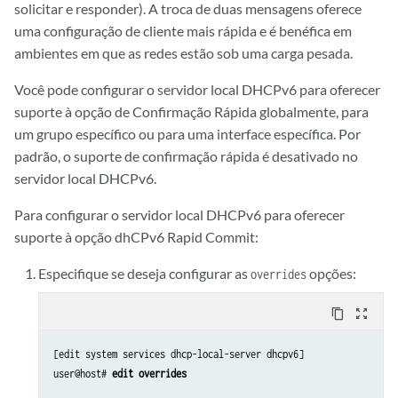
solicitar e responder). A troca de duas mensagens oferece
uma configuração de cliente mais rápida e é benéfica em
ambientes em que as redes estão sob uma carga pesada.
Você pode configurar o servidor local DHCPv6 para oferecer
suporte à opção de Confirmação Rápida globalmente, para
um grupo específico ou para uma interface específica. Por
padrão, o suporte de confirmação rápida é desativado no
servidor local DHCPv6.
Para configurar o servidor local DHCPv6 para oferecer
suporte à opção dhCPv6 Rapid Commit:
Especifique se deseja configurar as
opções:
overrides
content_copy
zoom_out_map
[edit system services dhcp-local-server dhcpv6]

user@host# 
edit overrides