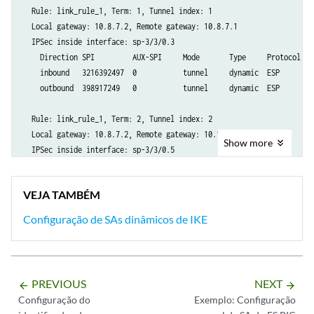
        ipsec-vpn-rules link_rule_1;

  Rule: link_rule_1, Term: 1, Tunnel index: 1

    }

  Local gateway: 10.8.7.2, Remote gateway: 10.8.7.1

    ipsec-vpn {

  IPSec inside interface: sp-3/3/0.3

        rule link_rule_1 {

    Direction SPI         AUX-SPI     Mode       Type     Protocol

            term 1 {

    inbound   3216392497  0           tunnel     dynamic  ESP

                from {

    outbound  398917249   0           tunnel     dynamic  ESP

                    ipsec-inside-interface sp-3/3/0.3;

                }

  Rule: link_rule_1, Term: 2, Tunnel index: 2

                then {

  Local gateway: 10.8.7.2, Remote gateway: 10.12.7.5

Show
more
                    remote-gateway 10.10.7.3;

  IPSec inside interface: sp-3/3/0.5

                    backup-remote-gateway 10.8.7.1;

    Direction SPI         AUX-SPI     Mode       Type     Protocol

                    dynamic {

    inbound   762146783   0           tunnel     dynamic  ESP

                        ike-policy main_mode_ike_policy;

VEJA TAMBÉM
                        ipsec-policy dynamic_ipsec_policy;

Configuração de SAs dinâmicos de IKE
                    }

                }

            }

            term 2 {

PREVIOUS
NEXT
                from {

arrow_backward
arrow_forward
                    ipsec-inside-interface sp-3/3/0.5;

Configuração do
Exemplo: Configuração