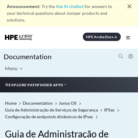
close
Announcement:
Try the
Ask AI chatbot
for answers to
your technical questions about Juniper products and
solutions.
HPE Aruba Docs
arrow_forward
Documentation
Menu
EXPLORE PATHFINDER APPS
Home
Documentation
Junos OS
Guia de Administração de Serviços de Segurança
IPSec
Configuração de endpoints dinâmicos de IPsec
Guia de Administração de