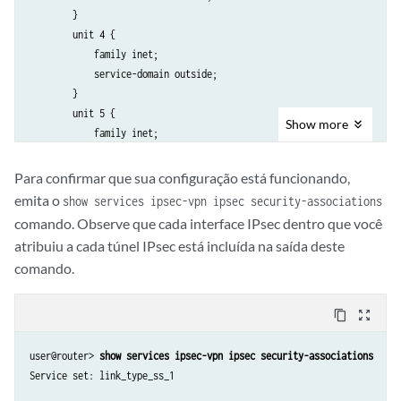
        }

        unit 4 {

            family inet;

            service-domain outside;

        }

        unit 5 {

Show
more
            family inet;

            service-domain inside;

        }

Para confirmar que sua configuração está funcionando,
    }

emita o
show services ipsec-vpn ipsec security-associations
}

comando. Observe que cada interface IPsec dentro que você
services {

atribuiu a cada túnel IPsec está incluída na saída deste
    service-set link_type_ss_1 {

comando.
        next-hop-service {

            inside-service-interface sp-3/3/0.3;

            outside-service-interface sp-3/3/0.4;

content_copy
zoom_out_map
        }

        ipsec-vpn-options {

user@router> 
show services ipsec-vpn ipsec security-associations
            local-gateway 10.8.7.2;

Service set: link_type_ss_1

        }
