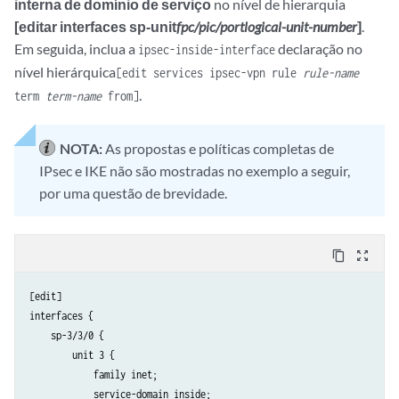
interna de domínio de serviço
no nível de hierarquia
[editar interfaces sp-unit
fpc/pic/port
logical-unit-number
]
.
Em seguida, inclua a
declaração no
ipsec-inside-interface
nível hierárquica
[edit services ipsec-vpn rule
rule-name
.
term
term-name
from]
NOTA:
As propostas e políticas completas de
IPsec e IKE não são mostradas no exemplo a seguir,
por uma questão de brevidade.
content_copy
zoom_out_map
[edit]

interfaces {

    sp-3/3/0 {

        unit 3 {

            family inet;

            service-domain inside;
