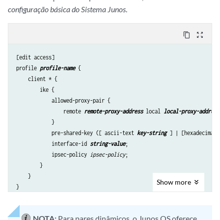
configuração básica do Sistema Junos
.
content_copy
zoom_out_map
[edit access]

profile 
profile-name
 {

    client * {

        ike {

            allowed-proxy-pair {

                remote 
remote-proxy-address
 local 
local-proxy-address
            }

            pre-shared-key ([ ascii-text 
key-string
 ] | [hexadecimal 
            interface-id 
string-value
;

            ipsec-policy 
ipsec-policy
;

        }

    }

Show
more
NOTA:
Para pares dinâmicos, o Junos OS oferece