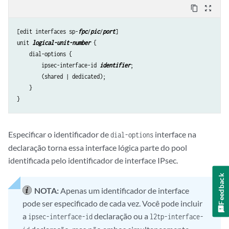
content_copy
zoom_out_map
[edit interfaces sp-
fpc
/
pic
/
port
]

unit 
logical-unit-number
 {

    dial-options {

        ipsec-interface-id 
identifier
;

        (shared | dedicated); 

    }

Especificar o identificador de
interface na
dial-options
declaração torna essa interface lógica parte do pool
identificada pelo identificador de interface IPsec.
Feedback
NOTA:
Apenas um identificador de interface
pode ser especificado de cada vez. Você pode incluir
a
declaração ou a
ipsec-interface-id
l2tp-interface-