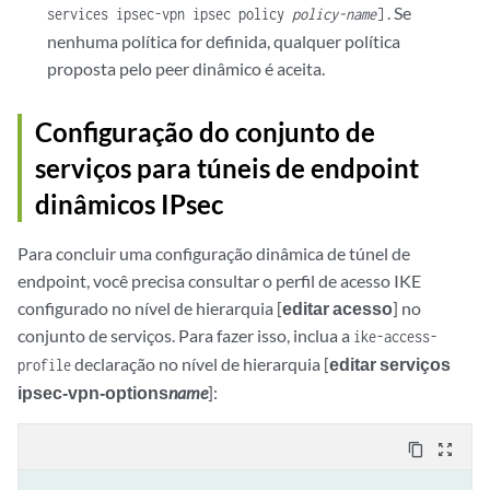
. Se
services ipsec-vpn ipsec policy
policy-name
]
nenhuma política for definida, qualquer política
proposta pelo peer dinâmico é aceita.
Configuração do conjunto de
serviços para túneis de endpoint
dinâmicos IPsec
Para concluir uma configuração dinâmica de túnel de
endpoint, você precisa consultar o perfil de acesso IKE
configurado no nível de hierarquia [
editar acesso
] no
conjunto de serviços. Para fazer isso, inclua a
ike-access-
declaração no nível de hierarquia [
editar serviços
profile
ipsec-vpn-options
name
]:
content_copy
zoom_out_map