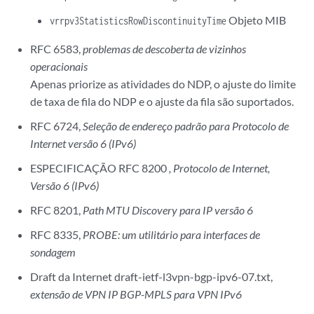
Objeto MIB
vrrpv3StatisticsRowDiscontinuityTime
RFC 6583,
problemas de descoberta de vizinhos
operacionais
Apenas priorize as atividades do NDP, o ajuste do limite
de taxa de fila do NDP e o ajuste da fila são suportados.
RFC 6724,
Seleção de endereço padrão para Protocolo de
Internet versão 6 (IPv6)
ESPECIFICAÇÃO RFC 8200
, Protocolo de Internet,
Versão 6 (IPv6)
RFC 8201,
Path MTU Discovery para IP versão 6
RFC 8335,
PROBE: um utilitário para interfaces de
sondagem
Draft da Internet draft-ietf-l3vpn-bgp-ipv6-07.txt,
extensão de VPN IP BGP-MPLS para VPN IPv6