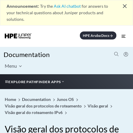
close
Announcement:
Try the
Ask AI chatbot
for answers to
your technical questions about Juniper products and
solutions.
HPE Aruba Docs
arrow_forward
Documentation
Menu
EXPLORE PATHFINDER APPS
Home
Documentation
Junos OS
Visão geral dos protocolos de roteamento
Visão geral
Visão geral do roteamento IPv6
Visão geral dos protocolos de