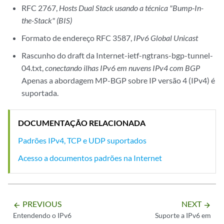
RFC 2767,
Hosts Dual Stack usando a técnica "Bump-In-
the-Stack" (BIS)
Formato de endereço RFC 3587,
IPv6 Global Unicast
Rascunho do draft da Internet-ietf-ngtrans-bgp-tunnel-
04.txt,
conectando ilhas IPv6 em nuvens IPv4 com BGP
Apenas a abordagem MP-BGP sobre IP versão 4 (IPv4) é
suportada.
DOCUMENTAÇÃO RELACIONADA
Padrões IPv4, TCP e UDP suportados
Acesso a documentos padrões na Internet
PREVIOUS
NEXT
arrow_backward
arrow_forward
Entendendo o IPv6
Suporte a IPv6 em