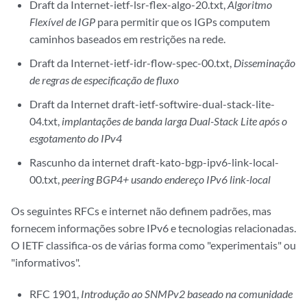
Draft da Internet-ietf-lsr-flex-algo-20.txt,
Algoritmo
Flexível de IGP
para permitir que os IGPs computem
caminhos baseados em restrições na rede.
Draft da Internet-ietf-idr-flow-spec-00.txt,
Disseminação
de regras de especificação de fluxo
Draft da Internet draft-ietf-softwire-dual-stack-lite-
04.txt,
implantações de banda larga Dual-Stack Lite após o
esgotamento do IPv4
Rascunho da internet draft-kato-bgp-ipv6-link-local-
00.txt,
peering BGP4+ usando endereço IPv6 link-local
Os seguintes RFCs e internet não definem padrões, mas
fornecem informações sobre IPv6 e tecnologias relacionadas.
O IETF classifica-os de várias forma como "experimentais" ou
"informativos".
RFC 1901,
Introdução ao SNMPv2 baseado na comunidade