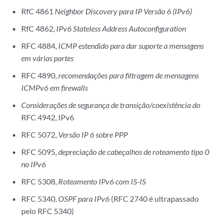
RfC 4861
Neighbor Discovery para IP Versão 6 (IPv6)
RfC 4862,
IPv6 Stateless Address Autoconfiguration
RFC 4884,
ICMP estendido para dar suporte a mensagens
em várias partes
RFC 4890,
recomendações para filtragem de mensagens
ICMPv6 em firewalls
Considerações de segurança de transição/coexistência do
RFC 4942, IPv6
RFC 5072,
Versão IP 6 sobre PPP
RFC 5095,
depreciação de cabeçalhos de roteamento tipo 0
no IPv6
RFC 5308,
Roteamento IPv6 com IS-IS
RFC 5340,
OSPF para IPv6
(RFC 2740 é ultrapassado
pelo RFC 5340)