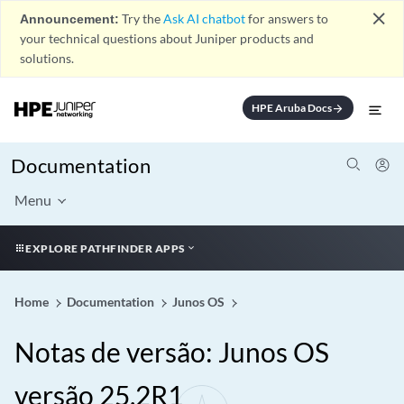
close
Announcement:
Try the
Ask AI chatbot
for answers to
your technical questions about Juniper products and
solutions.
HPE Aruba Docs
arrow_forward
Documentation
Menu
EXPLORE PATHFINDER APPS
Home
Documentation
Junos OS
Notas de versão: Junos OS
versão 25.2R1