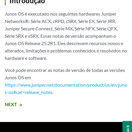
Introdução
Junos OS é executado nos seguintes hardwares Juniper
Networks®: Série ACX, cRPD, cSRX, Série EX, Série JRR,
Juniper Secure Connect, Série MX, Série NFX, Série QFX,
Série SRX e vSRX. Essas notas de versão acompanham o
Junos OS Release 25.2R1. Eles descrevem recursos novos e
alterados, limitações e problemas conhecidos e resolvidos no
hardware e software.
Você pode encontrar as notas de versão de todas as versões
Junos OS em
https://www.juniper.net/documentation/product/us/en/juno
s-os#cat=release_notes
.
NEXT
arrow_forward