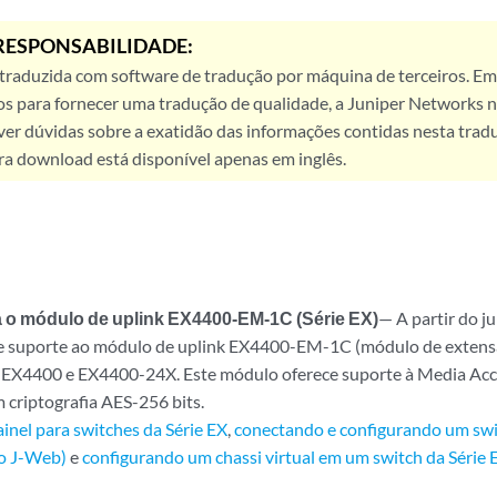
RESPONSABILIDADE:
 traduzida com software de tradução por máquina de terceiros. Em
os para fornecer uma tradução de qualidade, a Juniper Networks n
ver dúvidas sobre a exatidão das informações contidas nesta trad
ra download está disponível apenas em inglês.
 o módulo de uplink EX4400-EM-1C (Série EX)
— A partir do j
e suporte ao módulo de uplink EX4400-EM-1C (módulo de exte
 EX4400 e EX4400-24X. Este módulo oferece suporte à Media Acc
criptografia AES-256 bits.
ainel para switches da Série EX
,
conectando e configurando um swi
o J-Web)
e
configurando um chassi virtual em um switch da Séri