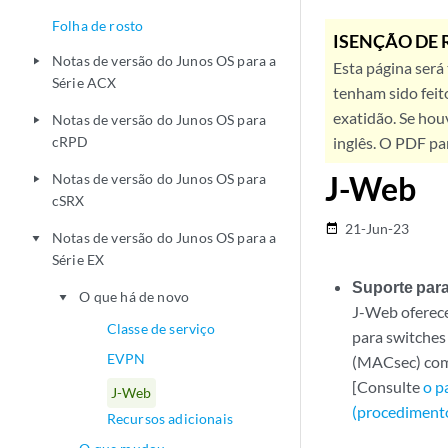
Folha de rosto
ISENÇÃO DE 
Notas de versão do Junos OS para a
play_arrow
Esta página será
Série ACX
tenham sido feit
exatidão. Se hou
Notas de versão do Junos OS para
play_arrow
cRPD
inglês. O PDF pa
J-Web
Notas de versão do Junos OS para
play_arrow
cSRX
21-Jun-23
date_range
Notas de versão do Junos OS para a
play_arrow
Série EX
Suporte para
O que há de novo
play_arrow
J-Web oferec
Classe de serviço
para switches
EVPN
(MACsec) com 
[Consulte
o p
J-Web
(procediment
Recursos adicionais