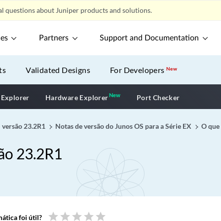
l questions about Juniper products and solutions.
ces
Partners
Support and Documentation
ts
Validated Designs
For Developers
New
New
New application
 Explorer
Hardware Explorer
Port Checker
S versão 23.2R1
Notas de versão do Junos OS para a Série EX
O que
são 23.2R1
star
star
star
star
star
tica foi útil?