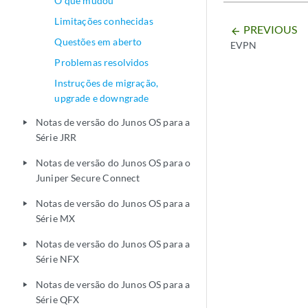
O que mudou
Limitações conhecidas
PREVIOUS
arrow_backward
Questões em aberto
EVPN
Problemas resolvidos
Instruções de migração,
upgrade e downgrade
Notas de versão do Junos OS para a
play_arrow
Série JRR
Notas de versão do Junos OS para o
play_arrow
Juniper Secure Connect
Notas de versão do Junos OS para a
play_arrow
Série MX
Notas de versão do Junos OS para a
play_arrow
Série NFX
Notas de versão do Junos OS para a
play_arrow
Série QFX