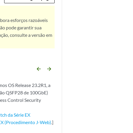
bora esforços razoáveis
ão pode garantir sua
ução, consulte a versão em
arrow_backward
arrow_forward
unos OS Release 23.2R1, a
nsão QSFP28 de 100GbE)
ess Control Security
tch da Série EX
e EX (Procedimento J-Web)
.]