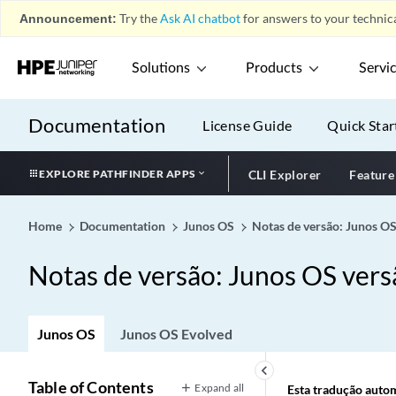
Announcement:
Try the
Ask AI chatbot
for answers to your technica
Solutions
Products
Servi
Documentation
License Guide
Quick Star
EXPLORE PATHFINDER APPS
CLI Explorer
Feature
Home
Documentation
Junos OS
Notas de versão: Junos O
Notas de versão: Junos OS ver
Junos OS
Junos OS Evolved
keyboard_arrow_left
Table of Contents
Expand all
Esta tradução automá