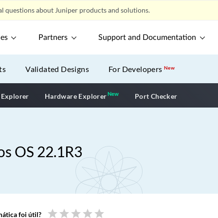
l questions about Juniper products and solutions.
ces
Partners
Support and Documentation
ts
Validated Designs
For Developers
New
New
New application
 Explorer
Hardware Explorer
Port Checker
nos OS 22.1R3
star
star
star
star
star
tica foi útil?