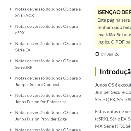
Notas de versão do Junos OS para a
play_arrow
ISENÇÃO DE 
Série ACX
Esta página será
Notas de versão do Junos OS para
tenham sido feit
play_arrow
cSRX
exatidão. Se hou
inglês. O PDF pa
Notas de versão do Junos OS para a
play_arrow
Série EX
09-Jan-26
date_range
Notas de versão do Junos OS para
play_arrow
Série JRR
Introduç
Notas de versão do Junos OS para o
play_arrow
Juniper Secure Connect
Junos OS é execut
Juniper Secure Co
Notas de versão do Junos OS para o
play_arrow
Série QFX, Série 
Junos Fusion for Enterprise
Estas notas de ve
Notas de versão do Junos OS para
play_arrow
(cSRX), Série EX, 
Junos Fusion Provider Edge
MX, Série NFX, Sér
Notas de versão do Junos OS para a
play_arrow