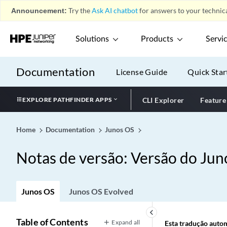
Announcement:
Try the
Ask AI chatbot
for answers to your technica
Solutions
Products
Servi
Documentation
License Guide
Quick Star
EXPLORE PATHFINDER APPS
CLI Explorer
Feature
Home
Documentation
Junos OS
Notas de versão: Versão do Ju
Junos OS
Junos OS Evolved
keyboard_arrow_left
Table of Contents
Expand all
Esta tradução automá