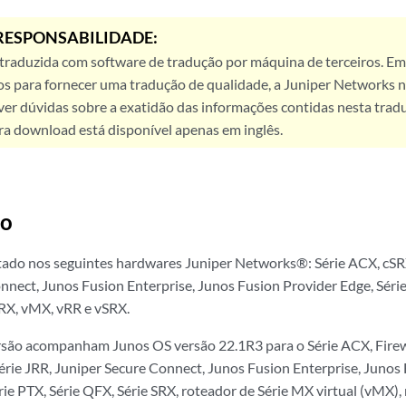
RESPONSABILIDADE:
 traduzida com software de tradução por máquina de terceiros. Em
os para fornecer uma tradução de qualidade, a Juniper Networks n
ver dúvidas sobre a exatidão das informações contidas nesta trad
ra download está disponível apenas em inglês.
ão
ado nos seguintes hardwares Juniper Networks®: Série ACX, cSRX,
nnect, Junos Fusion Enterprise, Junos Fusion Provider Edge, Série
SRX, vMX, vRR e vSRX.
rsão acompanham Junos OS versão 22.1R3 para o Série ACX, Firew
Série JRR, Juniper Secure Connect, Junos Fusion Enterprise, Junos
ie PTX, Série QFX, Série SRX, roteador de Série MX virtual (vMX), r