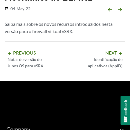
04-May-22
date_range
arrow_backward
arrow_forward
Saiba mais sobre os novos recursos introduzidos nesta
versão para o firewall virtual vSRX.
PREVIOUS
NEXT
arrow_backward
arrow_forward
Notas de versão do
Identificação de
Junos OS para vSRX
aplicativos (AppID)
Feedback
Company