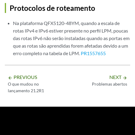
Protocolos de roteamento
Na plataforma QFX5120-48YM, quando a escala de
rotas IPv4 e IPv6 estiver presente no perfil LPM, poucas
das rotas IPv6 não serão instaladas quando as portas em
que as rotas são aprendidas forem afetadas devido a um
erro completo na tabela de LPM.
PR1557655
PREVIOUS
NEXT
arrow_backward
arrow_forward
O que mudou no
Problemas abertos
lançamento 21.2R1