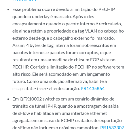
Esse problema ocorre devido à limitação do PECHIP
quando o underlay é marcado. Após o des
encapsulamento quando o pacote interno é recirculado,
ele ainda retém a propriedade da tag VLAN do cabeçalho
externo desde que o cabeçalho externo foi marcado.
Assim, 4 bytes de tag interna foram sobreescritos em
pacotes internos e pacotes foram corruptos, o que
resultará em uma armadilha de chksum EGP vista no
PECHIP. Corrigir a limitação do PECHIP no software tem
alto risco. Ele será acomodado em um lançamento
futuro. Como uma solução alternativa, habilite a
declaração.
PR1435864
encapsulate-inner-vlan
Em QFX10002 switches em um cenário dinâmico de
trânsito de túnel IP-IP, quando a amostragem de saída
de sFlow é habilitada em uma interface Ethernet
agregada em um caso de ECMP, os dados de exportação
de sFlow não incluem o próximo campoHop.
PR1533307