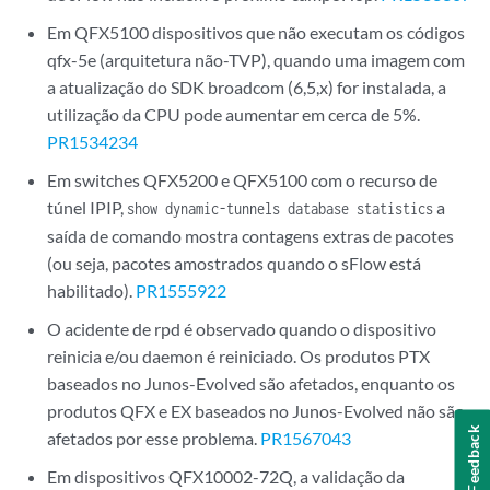
Em QFX5100 dispositivos que não executam os códigos
qfx-5e (arquitetura não-TVP), quando uma imagem com
a atualização do SDK broadcom (6,5,x) for instalada, a
utilização da CPU pode aumentar em cerca de 5%.
PR1534234
Em switches QFX5200 e QFX5100 com o recurso de
túnel IPIP,
a
show dynamic-tunnels database statistics
saída de comando mostra contagens extras de pacotes
(ou seja, pacotes amostrados quando o sFlow está
habilitado).
PR1555922
O acidente de rpd é observado quando o dispositivo
reinicia e/ou daemon é reiniciado. Os produtos PTX
baseados no Junos-Evolved são afetados, enquanto os
produtos QFX e EX baseados no Junos-Evolved não são
Feedback
afetados por esse problema.
PR1567043
Em dispositivos QFX10002-72Q, a validação da