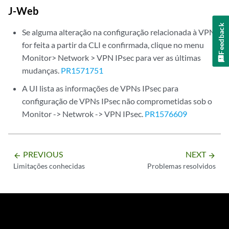
J-Web
Feedback
Se alguma alteração na configuração relacionada à VPN
for feita a partir da CLI e confirmada, clique no menu
Monitor> Network > VPN IPsec para ver as últimas
mudanças.
PR1571751
A UI lista as informações de VPNs IPsec para
configuração de VPNs IPsec não comprometidas sob o
Monitor -> Netwrok -> VPN IPsec.
PR1576609
PREVIOUS
NEXT
arrow_backward
arrow_forward
Limitações conhecidas
Problemas resolvidos