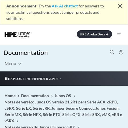
close
Announcement:
Try the
Ask AI chatbot
for answers to
your technical questions about Juniper products and
solutions.
HPE Aruba Docs
arrow_forward
Documentation
Menu
EXPLORE PATHFINDER APPS
Home
Documentation
Junos OS
Notas de versão: Junos OS versão 21.2R1 para Série ACX, cRPD,
cSRX, Série EX, Série JRR, Juniper Secure Connect, Junos Fusion,
Série MX, Série NFX, Série PTX, Série QFX, Série SRX, vMX, vRR e
vSRX
Notas de versão do Junos OS para vSRX