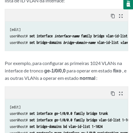
lista de ID VLAN da interface:
content_copy
zoom_out_map
[edit]

user@host# 
set interface 
interface-name
 family bridge vlan-id-list 
vl
user@host# 
set bridge-domains 
bridge-domain-name
 vlan-id-list 
vlan-id
Por exemplo, para configurar as primeiras 1024 VLANs na
interface de tronco
ge-1/0/0,0
para operar em estado
fixo
, e
as outras VLANs a operar em estado
normal
:
content_copy
zoom_out_map
[edit]

user@host# 
set interface ge-1/0/0.0 family bridge trunk
user@host# 
set interface ge-1/0/0.0 family bridge vlan-id-list 1-1024
user@host# 
set bridge-domains bd vlan-id-list 1-1024