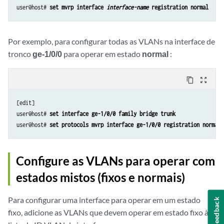
user@host# 
set mvrp interface 
interface-name
 registration normal
Por exemplo, para configurar todas as VLANs na interface de
tronco
ge-1/0/0
para operar em estado
normal
:
content_copy
zoom_out_map
[edit]

user@host# 
set interface ge-1/0/0 family bridge trunk
user@host# 
set protocols mvrp interface ge-1/0/0 registration normal
Configure as VLANs para operar com
estados mistos (fixos e normais)
Para configurar uma interface para operar em um estado
Feedback
fixo, adicione as VLANs que devem operar em estado fixo à