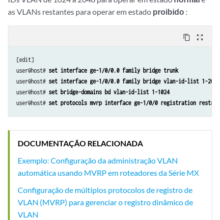
as VLANs restantes para operar em estado
proibido
:
content_copy
zoom_out_map
[edit]

user@host# 
set interface ge-1/0/0.0 family bridge trunk
user@host# 
set interface ge-1/0/0.0 family bridge vlan-id-list 1-2048
user@host# 
set bridge-domains bd vlan-id-list 1-1024
user@host# 
set protocols mvrp interface ge-1/0/0 registration restric
DOCUMENTAÇÃO RELACIONADA
Exemplo: Configuração da administração VLAN
automática usando MVRP em roteadores da Série MX
Configuração de múltiplos protocolos de registro de
VLAN (MVRP) para gerenciar o registro dinâmico de
VLAN