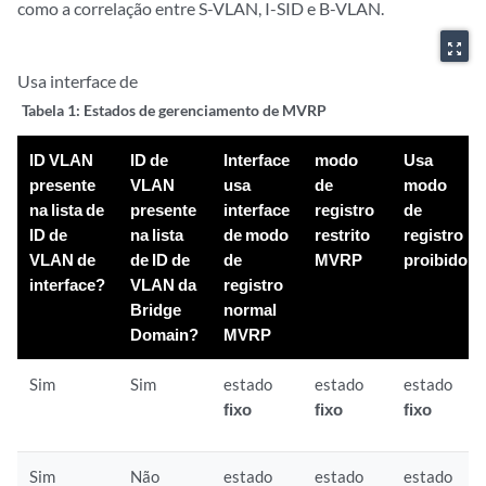
como a correlação entre S-VLAN, I-SID e B-VLAN.
zoom_out_map
Usa interface de
Tabela 1:
Estados de gerenciamento de MVRP
ID VLAN
ID de
Interface
modo
Usa
presente
VLAN
usa
de
modo
na lista de
presente
interface
registro
de
ID de
na lista
de modo
restrito
registro
VLAN de
de ID de
de
MVRP
proibido
interface?
VLAN da
registro
Bridge
normal
Domain?
MVRP
Sim
Sim
estado
estado
estado
fixo
fixo
fixo
Sim
Não
estado
estado
estado