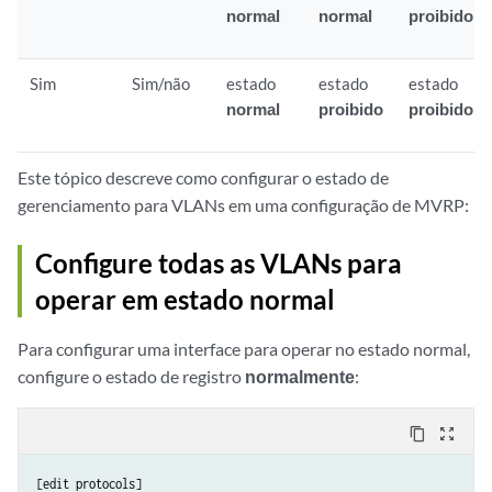
normal
normal
proibido
Sim
Sim/não
estado
estado
estado
normal
proibido
proibido
Este tópico descreve como configurar o estado de
gerenciamento para VLANs em uma configuração de MVRP:
Configure todas as VLANs para
operar em estado normal
Para configurar uma interface para operar no estado normal,
configure o estado de registro
normalmente
:
content_copy
zoom_out_map
[edit protocols]
