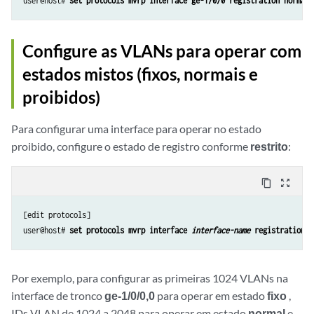
user@host# 
set protocols mvrp interface ge-1/0/0 registration normal
Configure as VLANs para operar com
estados mistos (fixos, normais e
proibidos)
Para configurar uma interface para operar no estado
proibido, configure o estado de registro conforme
restrito
:
content_copy
zoom_out_map
[edit protocols]

user@host# 
set protocols mvrp interface 
interface-name
 registration r
Por exemplo, para configurar as primeiras 1024 VLANs na
interface de tronco
ge-1/0/0,0
para operar em estado
fixo
,
IDs VLAN de 1024 a 2048 para operar em estado
normal
e