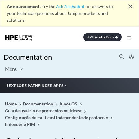
close
Announcement:
Try the
Ask AI chatbot
for answers to
your technical questions about Juniper products and
solutions.
HPE Aruba Docs
arrow_forward
Documentation
Menu
EXPLORE PATHFINDER APPS
Home
Documentation
Junos OS
Guia de usuário de protocolos multicast
Configuração de multicast independente de protocolo
Entender o PIM