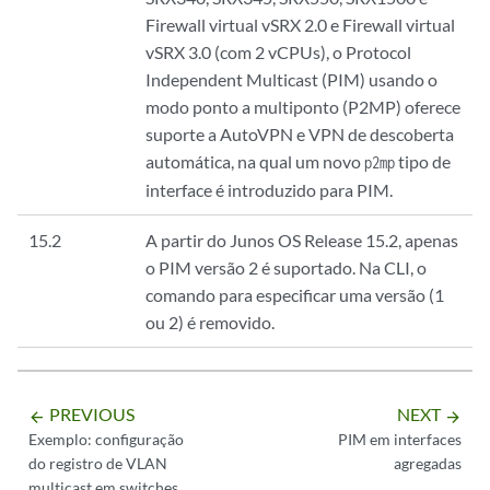
Firewall virtual vSRX 2.0 e Firewall virtual
vSRX 3.0 (com 2 vCPUs), o Protocol
Independent Multicast (PIM) usando o
modo ponto a multiponto (P2MP) oferece
suporte a AutoVPN e VPN de descoberta
automática, na qual um novo
tipo de
p2mp
interface é introduzido para PIM.
15.2
A partir do Junos OS Release 15.2, apenas
o PIM versão 2 é suportado. Na CLI, o
comando para especificar uma versão (1
ou 2) é removido.
PREVIOUS
NEXT
arrow_backward
arrow_forward
Exemplo: configuração
PIM em interfaces
do registro de VLAN
agregadas
multicast em switches