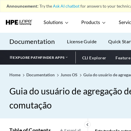
Announcement:
Try the
Ask AI chatbot
for answers to your technica
Solutions
Products
Servi
Documentation
License Guide
Quick Star
EXPLORE PATHFINDER APPS
CLI Explorer
Feature
Home
Documentation
Junos OS
Guia do usuário de agrega
Guia do usuário de agregação de
comutação
keyboard_arrow_left
Table of Contents
Expand all
Esta tradução automá