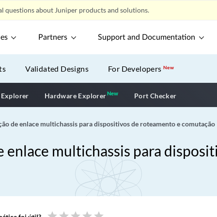
l questions about Juniper products and solutions.
ces
Partners
Support and Documentation
ts
Validated Designs
For Developers
New
New
New application
 Explorer
Hardware Explorer
Port Checker
ção de enlace multichassis para dispositivos de roteamento e comutação
 enlace multichassis para disposi
star
star
star
star
star
tica foi útil?