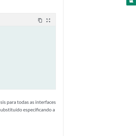
content_copy
zoom_out_map
sis para todas as interfaces
ubstituído especificando a