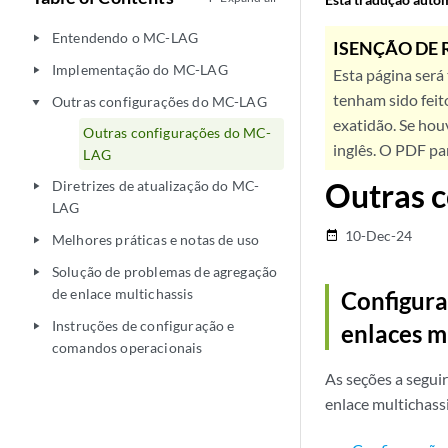
Entendendo o MC-LAG
play_arrow
ISENÇÃO DE 
Implementação do MC-LAG
play_arrow
Esta página será
tenham sido feit
Outras configurações do MC-LAG
play_arrow
exatidão. Se hou
Outras configurações do MC-
inglês. O PDF pa
LAG
Outras 
Diretrizes de atualização do MC-
play_arrow
LAG
10-Dec-24
date_range
Melhores práticas e notas de uso
play_arrow
Solução de problemas de agregação
play_arrow
de enlace multichassis
Configura
Instruções de configuração e
enlaces m
play_arrow
comandos operacionais
As seções a segui
enlace multichass