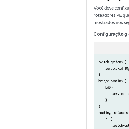
Você deve configu
roteadores PE que
mostrados nos se
Configuração gl
switch-options {

    service-id 10;
}

bridge-domains {

    bd0 {

        service-id
    }

}

routing-instances 
    r1 {

        switch-opt