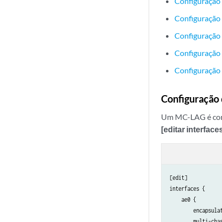
Configuraçã
Configuração 
Configuração 
Configuração 
Configuração
Configuração
Um MC-LAG é compo
[editar interface
[edit]

interfaces {

    ae0 {

        encapsulat
        multi-chas