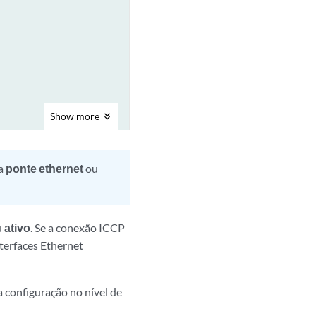
Show
more
ma
ponte ethernet
ou
u
ativo
. Se a conexão ICCP
nterfaces Ethernet
a configuração no nível de