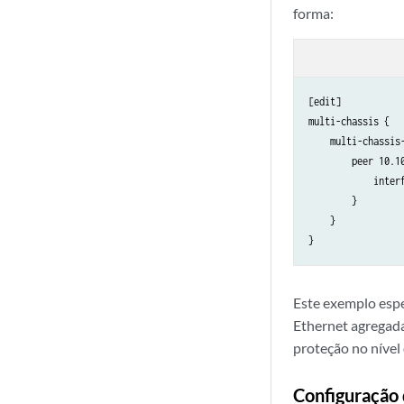
forma:
[edit]

multi-chassis {

    multi-chassis-
        peer 10.10
            interf
        }

    }

Este exemplo espec
Ethernet agregada
proteção no nível d
Configuração 