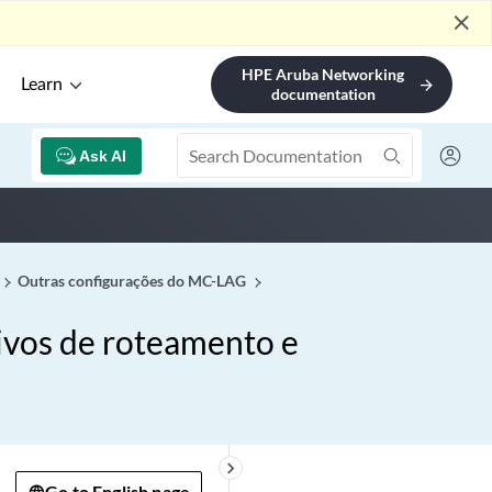
close
HPE Aruba Networking
Learn
arrow_forward
documentation
Ask AI
Outras configurações do MC-LAG
tivos de roteamento e
keyboard_arrow_right
Go to English page