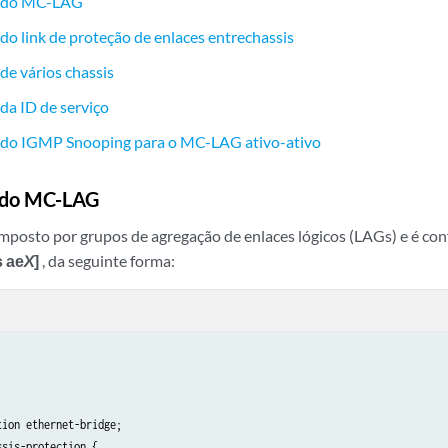
o do MC-LAG
do link de proteção de enlaces entrechassis
de vários chassis
da ID de serviço
 do IGMP Snooping para o MC-LAG ativo-ativo
 do MC-LAG
sto por grupos de agregação de enlaces lógicos (LAGs) e é conf
s ae
X
]
, da seguinte forma:
ion ethernet-bridge;

sis-protection {
