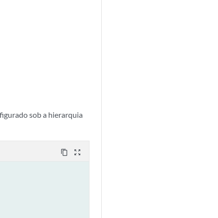
igurado sob a hierarquia
content_copy
zoom_out_map