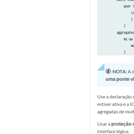
            peer 1
                in
                }

            }

        aggregated
            mc-ae 
                mo
            }

        }

    }

NOTA:
A 
uma ponte v
Use a declaração
estiver ativa e a 
agregadas de mult
Usar a
proteção 
interface lógica.