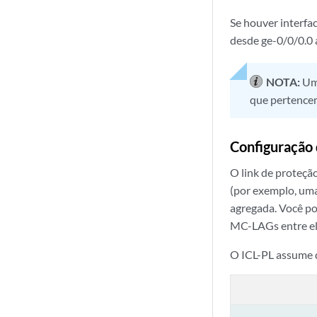
Se houver interfac
desde ge-0/0/0.0 a
NOTA:
Um
que pertencem
Configuração 
O link de proteçã
(por exemplo, uma
agregada. Você po
MC-LAGs entre el
O ICL-PL assume q