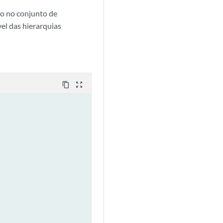
ço no conjunto de
el das hierarquias
content_copy
zoom_out_map