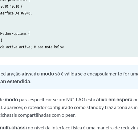
0.10.10.10 {

terface ge-0/0/0;

-ether-options {

{

de active-active; # see note below

declaração
ativa do modo
só é válida se o encapsulamento for u
lan estendida
.
 de
modo
para especificar se um MC-LAG está
ativo em espera
o
ICL aparecer, o roteador configurado como standby traz à tona as i
ichassis compartilhadas com o peer.
multi-chassi
no nível da interface física é uma maneira de reduzir 