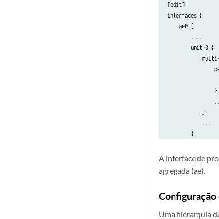
[edit]

interfaces {

    ae0 {

        ....

        unit 0 {

            multi-
                pe
                  
                }

                ..
            }

            ...

        }

    }

A interface de pr
agregada (ae).
Configuração 
Uma hierarquia de