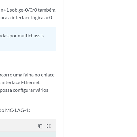
cas n+1 sob ge-0/0/0 também,
ara a interface lógica ae0.
adas por multichassis
ocorre uma falha no enlace
 interface Ethernet
possa configurar vários
0 do MC-LAG-1:
content_copy
zoom_out_map