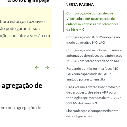
NESTA PÁGINA
Configuração de pontes ativas e
VRRP sobre IRB na agregação de
bora esforços razoáveis
enlaces multichassis em roteadores
ão pode garantir sua
da Série MX
ução, consulte a versão em
Configuração do IGMP Snooping no
modo ativo-ativo MC-LAG
Configuração de switchover manual e
automático de enlaces para interfaces
MC-LAG em roteadores da Série MX
arrow_backward
arrow_forward
Forçando os links ou interfaces MC-
LAG com capacidade de LACP
limitado para estar em alta
a agregação de
Cada vez mais entradas de protocolo
de descoberta de rede e ARP para
topologias aprimoradas de MC-LAG e
VXLAN de Camada 3
B em uma agregação de
Sincronização e comprometimento
de configurações