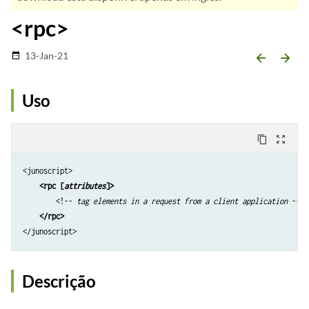
<rpc>
13-Jan-21
date_range
arrow_backward
arrow_forward
Uso
content_copy
zoom_out_map
<junoscript>

<rpc [
attributes
]>
        <!-- 
tag elements in a request from a client application
 -->

</rpc>
</junoscript>
Descrição