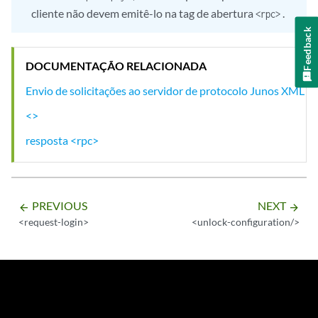
cliente não devem emitê-lo na tag de abertura
.
<rpc>
Feedback
DOCUMENTAÇÃO RELACIONADA
Envio de solicitações ao servidor de protocolo Junos XML
<>
resposta <rpc>
PREVIOUS
NEXT
arrow_backward
arrow_forward
<request-login>
<unlock-configuration/>