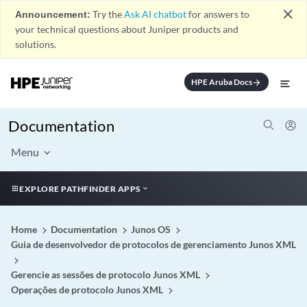
close
Announcement:
Try the
Ask AI chatbot
for answers to
your technical questions about Juniper products and
solutions.
HPE Aruba Docs
arrow_forward
Documentation
Menu
EXPLORE PATHFINDER APPS
Home
Documentation
Junos OS
Guia de desenvolvedor de protocolos de gerenciamento Junos XML
Gerencie as sessões de protocolo Junos XML
Operações de protocolo Junos XML