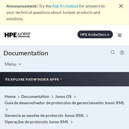
close
Announcement:
Try the
Ask AI chatbot
for answers to
your technical questions about Juniper products and
solutions.
HPE Aruba Docs
arrow_forward
Documentation
Menu
EXPLORE PATHFINDER APPS
Home
Documentation
Junos OS
Guia de desenvolvedor de protocolos de gerenciamento Junos XML
Gerencie as sessões de protocolo Junos XML
Operações de protocolo Junos XML