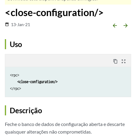
<close-configuration/>
13-Jan-21
date_range
arrow_backward
arrow_forward
Uso
content_copy
zoom_out_map
<rpc>

<close-configuration/>
Descrição
Feche o banco de dados de configuração aberta e descarte
quaisquer alterações não comprometidas.