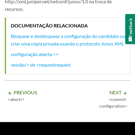
http://xml.juniper.net/netconf/junos/1.0 na troca de
recursos.
Feedback
DOCUMENTAÇÃO RELACIONADA
Bloquear e desbloquear a configuração do candidato ou
criar uma cópia privada usando o protocolo Junos XML
configuração aberta <>
sessão/> de <requestrequest
PREVIOUS
NEXT
arrow_backward
arrow_forward
<abort/>
<commit-
configuration>