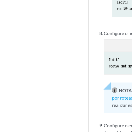
[edit]

root@# 
s
Configure o n
[edit]

root@# 
set sy
NOTA
por rotea
realizar e
Configure o e