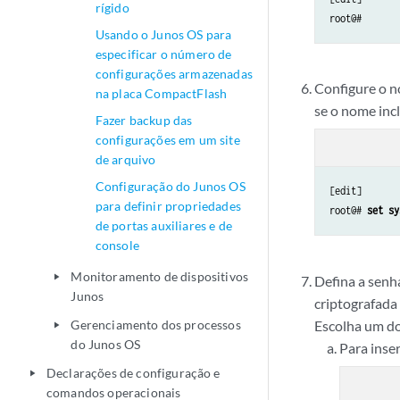
rígido
Usando o Junos OS para
especificar o número de
configurações armazenadas
Configure o n
na placa CompactFlash
se o nome incl
Fazer backup das
configurações em um site
de arquivo
Configuração do Junos OS
[edit]

para definir propriedades
root@# 
set sy
de portas auxiliares e de
console
Monitoramento de dispositivos
play_arrow
Defina a senha
Junos
criptografada
Escolha um do
Gerenciamento dos processos
play_arrow
do Junos OS
Para inse
Declarações de configuração e
play_arrow
comandos operacionais