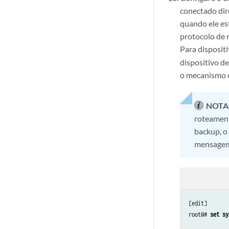
conectado dir
quando ele es
protocolo de 
Para disposi
dispositivo d
o mecanismo d
NOTA
roteament
backup, o
mensagem 
[edit]

root@# 
set sy