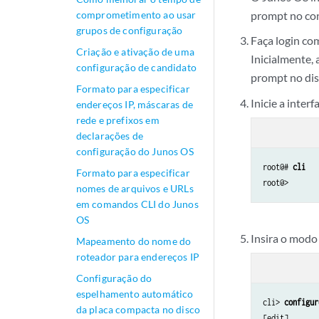
comprometimento ao usar
prompt no con
grupos de configuração
Faça login co
Criação e ativação de uma
Inicialmente,
configuração de candidato
prompt no di
Formato para especificar
Inicie a inter
endereços IP, máscaras de
rede e prefixos em
declarações de
configuração do Junos OS
root@# 
cli
Formato para especificar
nomes de arquivos e URLs
em comandos CLI do Junos
OS
Insira o modo
Mapeamento do nome do
roteador para endereços IP
Configuração do
espelhamento automático
cli> 
configur
da placa compacta no disco
[edit]
