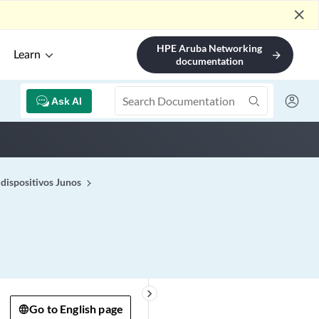
close
HPE Aruba Networking
Learn
arrow_forward
documentation
Ask AI
dispositivos Junos
keyboard_arrow_right
Go to English page