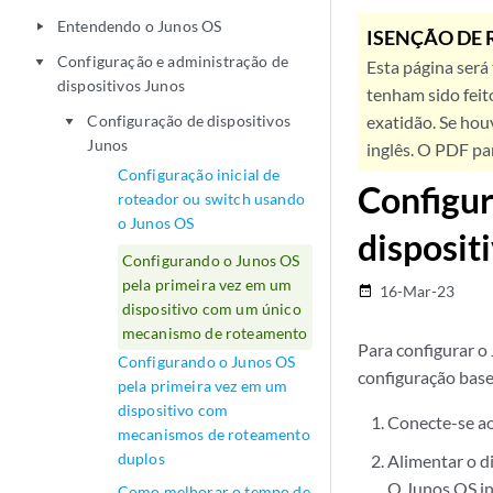
Entendendo o Junos OS
play_arrow
ISENÇÃO DE 
Configuração e administração de
play_arrow
Esta página será
dispositivos Junos
tenham sido feit
Configuração de dispositivos
exatidão. Se hou
play_arrow
Junos
inglês. O PDF pa
Configuração inicial de
Configur
roteador ou switch usando
o Junos OS
disposi
Configurando o Junos OS
pela primeira vez em um
16-Mar-23
date_range
dispositivo com um único
mecanismo de roteamento
Para configurar 
Configurando o Junos OS
configuração base,
pela primeira vez em um
dispositivo com
Conecte-se ao
mecanismos de roteamento
duplos
Alimentar o di
O Junos OS in
Como melhorar o tempo de