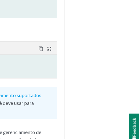
content_copy
zoom_out_map
eamento suportados
ê deve usar para
Feedback
de gerenciamento de