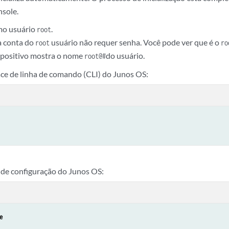
sole.
mo usuário
.
root
 a conta do
usuário não requer senha. Você pode ver que é o
root
ro
spositivo mostra o nome
do usuário.
root@#
face de linha de comando (CLI) do Junos OS:
 de configuração do Junos OS:
e