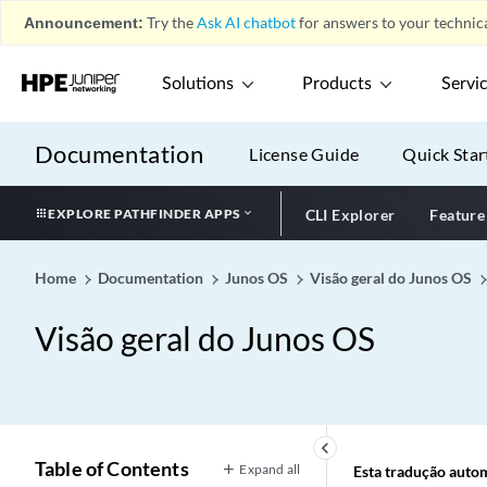
Announcement:
Try the
Ask AI chatbot
for answers to your technica
Solutions
Products
Servi
Documentation
License Guide
Quick Star
EXPLORE PATHFINDER APPS
CLI Explorer
Feature
Home
Documentation
Junos OS
Visão geral do Junos OS
Visão geral do Junos OS
keyboard_arrow_left
Table of Contents
Expand all
Esta tradução automá