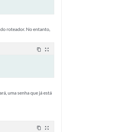
do roteador. No entanto,
content_copy
zoom_out_map
ará, uma senha que já está
content_copy
zoom_out_map