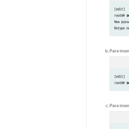
[edit]

root@# 
s
New pass
Retype n
Para inse
[edit]

root@# 
s
Para inse