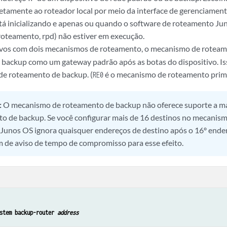
etamente ao roteador local por meio da interface de gerenciament
tá inicializando e apenas ou quando o software de roteamento Ju
roteamento, rpd) não estiver em execução.
tivos com dois mecanismos de roteamento, o mecanismo de rotea
e backup como um gateway padrão após as botas do dispositivo. Is
e roteamento de backup. (
é o mecanismo de roteamento primá
RE0
:
O mecanismo de roteamento de backup não oferece suporte a ma
o de backup. Se você configurar mais de 16 destinos no mecanis
 Junos OS ignora quaisquer endereços de destino após o 16º ende
de aviso de tempo de compromisso para esse efeito.
stem backup-router 
address