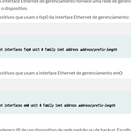
 A interface Ethernet de gerenciamento fornece uma rede de gere
o dispositivo.
ositivos que usam o fxp0 da interface Ethernet de gerenciamento:
et interfaces fxp0 unit 0 family inet address 
address
/
prefix-length
ositivos que usam a interface Ethernet de gerenciamento em0:
et interfaces em0 unit 0 family inet address 
address
/
prefix-length
ndereço IP de um dispositivo de rede padrão ou de backup. Escolh