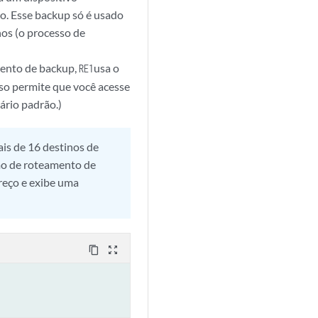
o. Esse backup só é usado
nos (o processo de
mento de backup,
usa o
RE1
so permite que você acesse
rio padrão.)
is de 16 destinos de
mo de roteamento de
reço e exibe uma
content_copy
zoom_out_map