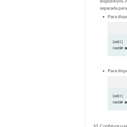
dispositivos.
separada para 
Para disp
[edit]

root@# 
s
Para disp
[edit]

root@# 
s
Configure o e