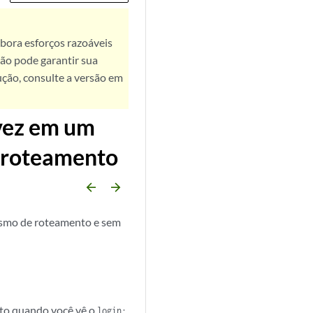
bora esforços razoáveis
ão pode garantir sua
ução, consulte a versão em
 vez em um
 roteamento
arrow_backward
arrow_forward
ismo de roteamento e sem
eto quando você vê o
login: