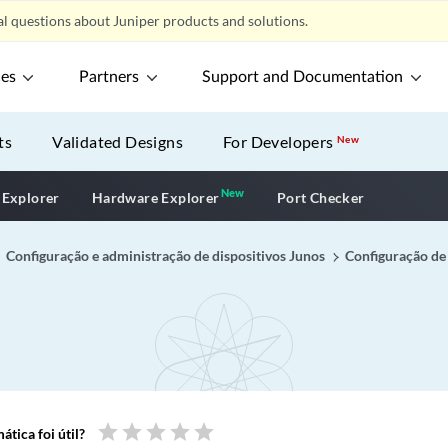
l questions about Juniper products and solutions.
ces
Partners
Support and Documentation
ts
Validated Designs
For Developers
New
New
New application
 Explorer
Hardware Explorer
Port Checker
Configuração e administração de dispositivos Junos
Configuração de 
star
star
star
star
star
tica foi útil?