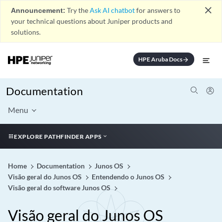
close
Announcement:
Try the
Ask AI chatbot
for answers to
your technical questions about Juniper products and
solutions.
HPE Aruba Docs
arrow_forward
Documentation
Menu
EXPLORE PATHFINDER APPS
Home
Documentation
Junos OS
Visão geral do Junos OS
Entendendo o Junos OS
Visão geral do software Junos OS
Visão geral do Junos OS