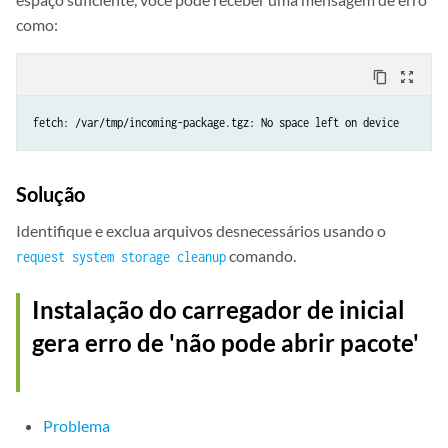
como:
content_copy
zoom_out_map
fetch: /var/tmp/incoming-package.tgz: No space left on device
Solução
Identifique e exclua arquivos desnecessários usando o
comando.
request system storage cleanup
Instalação do carregador de inicial
gera erro de 'não pode abrir pacote'
Problema