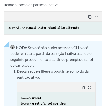
Reinicialização da partição inativa:
content_copy
zoom_out_map
user@switch> 
request system reboot slice alternate
NOTA:
Se você não puder acessar a CLI, você
pode reiniciar a partir da partição inativa usando o
seguinte procedimento a partir do prompt de script
do carregador:
Descarreque e libere o boot interrompido da
partição ativa:
content_copy
zoom_out_map
loader> 
unload
loader> 
unset vfs.root.mountfrom