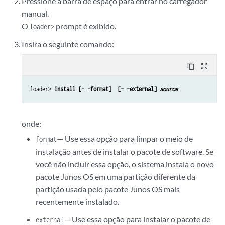
Pressione a barra de espaço para entrar no carregador
manual.
O
prompt é exibido.
loader>
Insira o seguinte comando:
content_copy
zoom_out_map
loader>
 install [– –format]  [– –external] 
source
onde:
— Use essa opção para limpar o meio de
format
instalação antes de instalar o pacote de software. Se
você não incluir essa opção, o sistema instala o novo
pacote Junos OS em uma partição diferente da
partição usada pelo pacote Junos OS mais
recentemente instalado.
— Use essa opção para instalar o pacote de
external