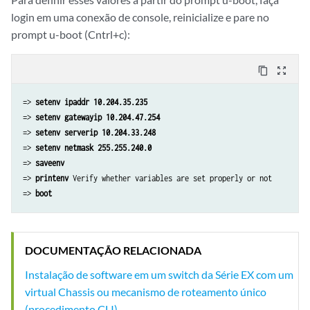
login em uma conexão de console, reinicialize e pare no
prompt u-boot (Cntrl+c):
content_copy
zoom_out_map
=> 
setenv ipaddr 10.204.35.235
=> 
setenv gatewayip 10.204.47.254
=> 
setenv serverip 10.204.33.248
=> 
setenv netmask 255.255.240.0
=> 
saveenv
=> 
printenv
 Verify whether variables are set properly or not

=> 
boot
DOCUMENTAÇÃO RELACIONADA
Instalação de software em um switch da Série EX com um
virtual Chassis ou mecanismo de roteamento único
(procedimento CLI)