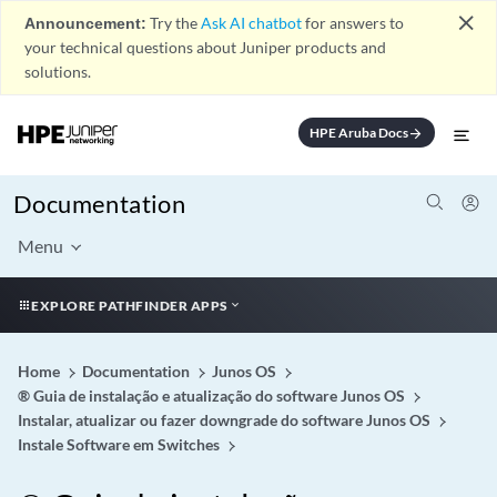
close
Announcement:
Try the
Ask AI chatbot
for answers to
your technical questions about Juniper products and
solutions.
HPE Aruba Docs
arrow_forward
Documentation
Menu
EXPLORE PATHFINDER APPS
Home
Documentation
Junos OS
® Guia de instalação e atualização do software Junos OS
Instalar, atualizar ou fazer downgrade do software Junos OS
Instale Software em Switches