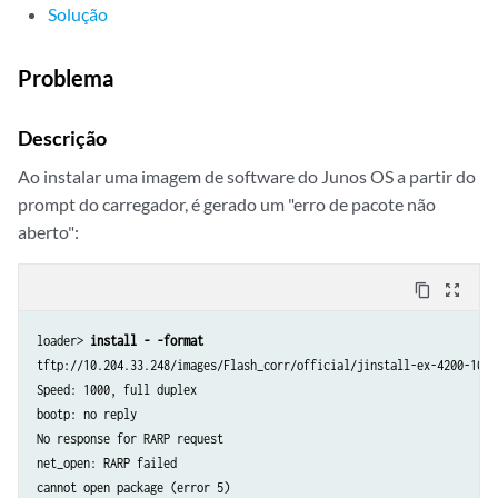
Solução
Problema
Descrição
Ao instalar uma imagem de software do Junos OS a partir do
prompt do carregador, é gerado um "erro de pacote não
aberto":
content_copy
zoom_out_map
loader> 
install - -format
tftp://10.204.33.248/images/Flash_corr/official/jinstall-ex-4200-10.4
Speed: 1000, full duplex

bootp: no reply

No response for RARP request

net_open: RARP failed

cannot open package (error 5)