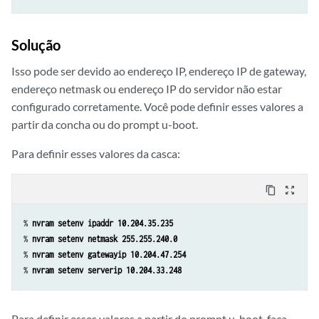
Solução
Isso pode ser devido ao endereço IP, endereço IP de gateway,
endereço netmask ou endereço IP do servidor não estar
configurado corretamente. Você pode definir esses valores a
partir da concha ou do prompt u-boot.
Para definir esses valores da casca:
content_copy
zoom_out_map
% 
nvram setenv ipaddr 10.204.35.235 
% 
nvram setenv netmask 255.255.240.0
% 
nvram setenv gatewayip 10.204.47.254
% 
nvram setenv serverip 10.204.33.248
Para definir esses valores a partir do prompt u-boot, faça