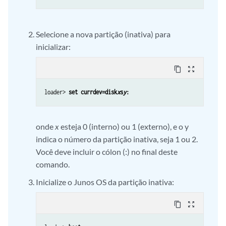
Selecione a nova partição (inativa) para
inicializar:
content_copy
zoom_out_map
loader> 
set currdev=disk
x
s
y
:
onde
x
esteja 0 (interno) ou 1 (externo), e o y
indica o número da partição inativa, seja 1 ou 2.
Você deve incluir o cólon (:) no final deste
comando.
Inicialize o Junos OS da partição inativa:
content_copy
zoom_out_map