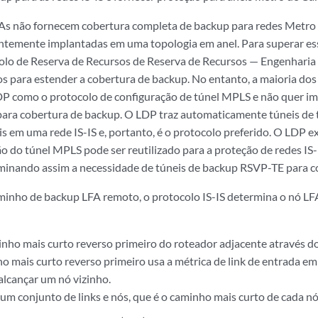
As não fornecem cobertura completa de backup para redes Metro 
entemente implantadas em uma topologia em anel. Para superar essa
lo de Reserva de Recursos de Reserva de Recursos — Engenharia
para estender a cobertura de backup. No entanto, a maioria dos 
P como o protocolo de configuração de túnel MPLS e não quer i
ra cobertura de backup. O LDP traz automaticamente túneis de 
is em uma rede IS-IS e, portanto, é o protocolo preferido. O LDP 
ão do túnel MPLS pode ser reutilizado para a proteção de redes IS
minando assim a necessidade de túneis de backup RSVP-TE para c
aminho de backup LFA remoto, o protocolo IS-IS determina o nó L
inho mais curto reverso primeiro do roteador adjacente através d
o mais curto reverso primeiro usa a métrica de link de entrada em
alcançar um nó vizinho.
um conjunto de links e nós, que é o caminho mais curto de cada nó l