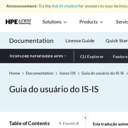
Announcement:
Try the
Ask AI chatbot
for answers to your technica
Solutions
Products
Servi
Documentation
License Guide
Quick Star
EXPLORE PATHFINDER APPS
CLI Explorer
Feature
Home
Documentation
Junos OS
Guia do usuário do IS-IS
Guia do usuário do IS-IS
keyboard_arrow_left
Table of Contents
Expand all
Esta tradução automá