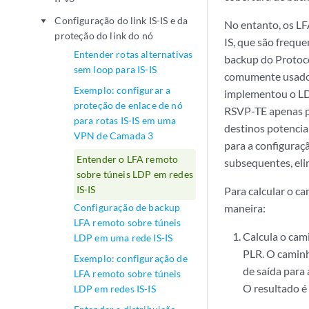
Configuração do link IS-IS e da
play_arrow
No entanto, os LF
proteção do link do nó
IS, que são frequ
Entender rotas alternativas
backup do Protoco
sem loop para IS-IS
comumente usados 
Exemplo: configurar a
implementou o LD
proteção de enlace de nó
RSVP-TE apenas pa
para rotas IS-IS em uma
destinos potencia
VPN de Camada 3
para a configuraç
Entender o LFA remoto
subsequentes, eli
sobre túneis LDP em redes
IS-IS
Para calcular o c
Configuração de backup
maneira:
LFA remoto sobre túneis
Calcula o cam
LDP em uma rede IS-IS
PLR. O caminh
Exemplo: configuração de
de saída para 
LFA remoto sobre túneis
O resultado é 
LDP em redes IS-IS