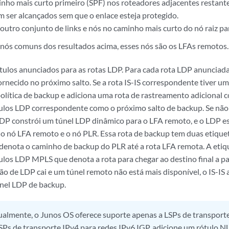
inho mais curto primeiro (SPF) nos roteadores adjacentes restantes
 ser alcançados sem que o enlace esteja protegido.
outro conjunto de links e nós no caminho mais curto do nó raiz par
nós comuns dos resultados acima, esses nós são os LFAs remotos.
tulos anunciados para as rotas LDP. Para cada rota LDP anunciada, o
necido no próximo salto. Se a rota IS-IS correspondente tiver um
 política de backup e adiciona uma rota de rastreamento adicional 
ulos LDP correspondente como o próximo salto de backup. Se nã
LDP constrói um túnel LDP dinâmico para o LFA remoto, e o LDP e
 o nó LFA remoto e o nó PLR. Essa rota de backup tem duas etique
e denota o caminho de backup do PLR até a rota LFA remota. A etiq
los LDP MPLS que denota a rota para chegar ao destino final a pa
 de LDP cai e um túnel remoto não está mais disponível, o IS-IS a
nel LDP de backup.
almente, o Junos OS oferece suporte apenas a LSPs de transporte 
 LSPs de transporte IPv4 para redes IPv6 IGP, adicione um rótulo N