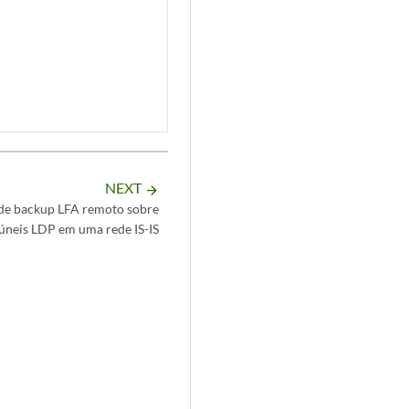
NEXT
arrow_forward
de backup LFA remoto sobre
úneis LDP em uma rede IS-IS