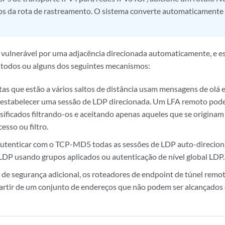
los da rota de rastreamento. O sistema converte automaticament
 vulnerável por uma adjacência direcionada automaticamente, e 
 todos ou alguns dos seguintes mecanismos:
as que estão a vários saltos de distância usam mensagens de olá e
 estabelecer uma sessão de LDP direcionada. Um LFA remoto pode
lsificados filtrando-os e aceitando apenas aqueles que se origina
cesso ou filtro.
autenticar com o TCP-MD5 todas as sessões de LDP auto-direcio
DP usando grupos aplicados ou autenticação de nível global LDP.
e segurança adicional, os roteadores de endpoint de túnel remo
partir de um conjunto de endereços que não podem ser alcançados