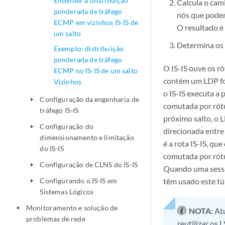
Entender a distribuição
Calcula o cam
ponderada de tráfego
nós que podem
ECMP em vizinhos IS-IS de
O resultado é 
um salto
Determina os 
Exemplo: distribuição
ponderada de tráfego
O IS-IS ouve os ró
ECMP no IS-IS de um salto
contém um LDP for
Vizinhos
o IS-IS executa a
Configuração da engenharia de
play_arrow
comutada por rót
tráfego IS-IS
próximo salto, o 
Configuração do
play_arrow
direcionada entre
dimensionamento e limitação
é a rota IS-IS, qu
do IS-IS
comutada por rótu
Configuração de CLNS do IS-IS
play_arrow
Quando uma sessão
Configurando o IS-IS em
têm usado este tú
play_arrow
Sistemas Lógicos
Monitoramento e solução de
play_arrow
NOTA:
Atu
problemas de rede
reutilizar os