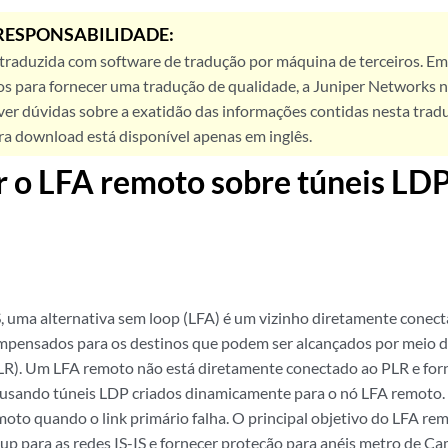
RESPONSABILIDADE:
 traduzida com software de tradução por máquina de terceiros. Em
os para fornecer uma tradução de qualidade, a Juniper Networks n
ver dúvidas sobre a exatidão das informações contidas nesta trad
ra download está disponível apenas em inglês.
 o LFA remoto sobre túneis LDP
, uma alternativa sem loop (LFA) é um vizinho diretamente conec
pensados para os destinos que podem ser alcançados por meio d
PLR). Um LFA remoto não está diretamente conectado ao PLR e fo
 usando túneis LDP criados dinamicamente para o nó LFA remoto.
oto quando o link primário falha. O principal objetivo do LFA re
up para as redes IS-IS e fornecer proteção para anéis metro de Ca