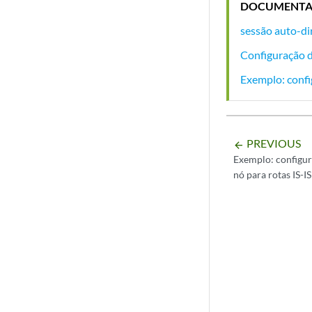
DOCUMENTA
sessão auto-di
Configuração d
Exemplo: confi
PREVIOUS
arrow_backward
Exemplo: configur
nó para rotas IS