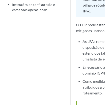
Instruções de configuração e
pilha de rótu
play_arrow
comandos operacionais
IPv6.
O LDP pode estar
mitigadas usando
As LFAs remot
disposição de
estendidos fa
uma lista de a
É necessário 
domínio IGP/L
Como medida d
atribuídos a 
roteamento.