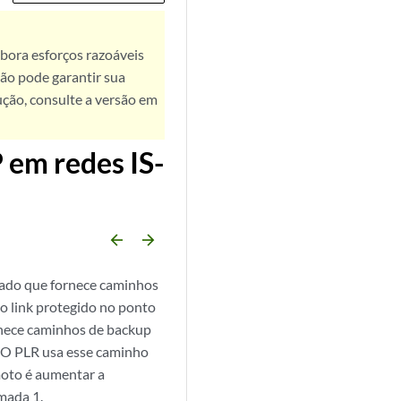
bora esforços razoáveis
ão pode garantir sua
ução, consulte a versão em
 em redes IS-
arrow_backward
arrow_forward
tado que fornece caminhos
o link protegido no ponto
rnece caminhos de backup
 O PLR usa esse caminho
moto é aumentar a
mada 1.