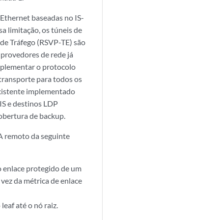
Ethernet baseadas no IS-
 limitação, os túneis de
 de Tráfego (RSVP-TE) são
provedores de rede já
mplementar o protocolo
transporte para todos os
existente implementado
-IS e destinos LDP
obertura de backup.
FA remoto da seguinte
o enlace protegido de um
 vez da métrica de enlace
eaf até o nó raiz.