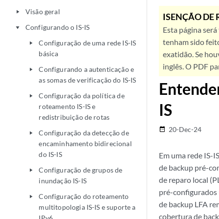
Visão geral
play_arrow
ISENÇÃO DE 
Configurando o IS-IS
play_arrow
Esta página será
tenham sido feit
Configuração de uma rede IS-IS
play_arrow
básica
exatidão. Se hou
inglês. O PDF pa
Configurando a autenticação e
play_arrow
as somas de verificação do IS-IS
Entender
Configuração da política de
play_arrow
IS
roteamento IS-IS e
redistribuição de rotas
20-Dec-24
date_range
Configuração da detecção de
play_arrow
encaminhamento bidirecional
do IS-IS
Em uma rede IS-IS
de backup pré-com
Configuração de grupos de
play_arrow
de reparo local (
inundação IS-IS
pré-configurados
Configuração do roteamento
play_arrow
de backup LFA rem
multitopologia IS-IS e suporte a
cobertura de back
IPv6