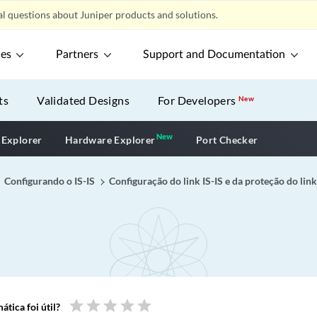
l questions about Juniper products and solutions.
ces
Partners
Support and Documentation
ts
Validated Designs
For Developers
New
New
New application
 Explorer
Hardware Explorer
Port Checker
Configurando o IS-IS
Configuração do link IS-IS e da proteção do lin
star
star
star
star
star
tica foi útil?