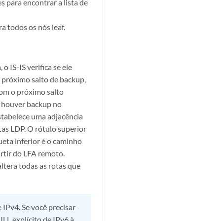
 para encontrar a lista de
a todos os nós leaf.
 IS-IS verifica se ele
 próximo salto de backup,
com o próximo salto
o houver backup no
stabelece uma adjacência
tas LDP. O rótulo superior
ueta inferior é o caminho
rtir do LFA remoto.
ltera todas as rotas que
IPv4. Se você precisar
ULL explícito de IPv6 à